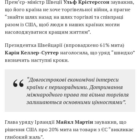
Прем’єр-міністр Швеції
Ульф Крістерссон
зауважив,
що його країна не хоче торгівельної війни, а прагне
“знайти шлях назад на шлях торгівлі та співпраці
разом із США, щоб люди в наших країнах могли
насолоджуватися кращим життям”.
Президентка Швейцарії (впроваджено 61% мита)
Карін Келлер-Суттер
наголосила, що уряд “швидко”
визначить наступні кроки.
“Довгострокові економічні інтереси
країни є першорядними. Дотримання
міжнародного права та вільна торгівля
залишаються основними цінностями”.
Глава уряду Ірландії
Майкл Мартін
зауважив, що
рішення США про 20% мита на товари з ЄС “викликає
глибокий жаль”.