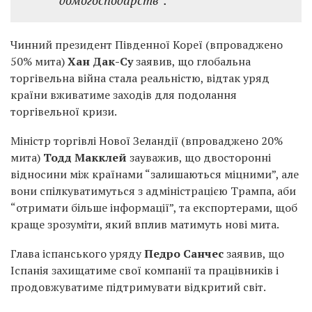
домогосподарств”.
Чинний президент Південної Кореї (впроваджено
50% мита)
Хан Дак-Су
заявив, що глобальна
торгівельна війна стала реальністю, відтак уряд
країни вживатиме заходів для подолання
торгівельної кризи.
Міністр торгівлі Нової Зеландії (впроваджено 20%
мита)
Тодд Макклей
зауважив, що двосторонні
відносини між країнами “залишаються міцними”, але
вони спілкуватимуться з адміністрацією Трампа, аби
“отримати більше інформації”, та експортерами, щоб
краще зрозуміти, який вплив матимуть нові мита.
Глава іспанського уряду
Педро Санчес
заявив, що
Іспанія захищатиме свої компанії та працівників і
продовжуватиме підтримувати відкритий світ.