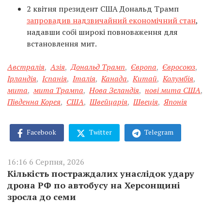
2 квітня президент США Дональд Трамп
запровадив надзвичайний економічний стан
,
надавши собі широкі повноваження для
встановлення мит.
Австралія
,
Азія
,
Дональд Трамп
,
Європа
,
Євросоюз
,
Ірландія
,
Іспанія
,
Італія
,
Канада
,
Китай
,
Колумбія
,
мита
,
мита Трампа
,
Нова Зеландія
,
нові мита США
,
Південна Корея
,
США
,
Швейцарія
,
Швеція
,
Японія
Facebook
Twitter
Telegram
16:16 6 Серпня, 2026
Кількість постраждалих унаслідок удару
дрона РФ по автобусу на Херсонщині
зросла до семи