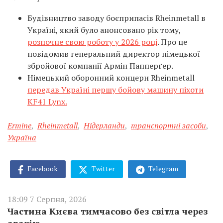
Будівництво заводу боєприпасів Rheinmetall в
Україні, який було анонсовано рік тому,
розпочне свою роботу у 2026 році
. Про це
повідомив генеральний директор німецької
збройової компанії Армін Папперґер.
Німецький оборонний концерн Rheinmetall
передав Україні першу бойову машину піхоти
KF41 Lynx.
Ermine
,
Rheinmetall
,
Нідерланди
,
транспортні засоби
,
Україна
Facebook
Twitter
Telegram
18:09 7 Серпня, 2026
Частина Києва тимчасово без світла через
аварію