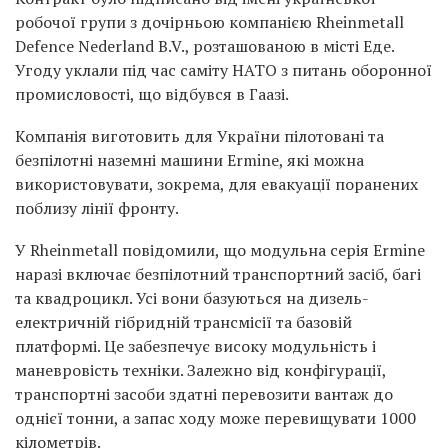
робочої групи з дочірньою компанією Rheinmetall
Defence Nederland B.V., розташованою в місті Еде.
Угоду уклали під час саміту НАТО з питань оборонної
промисловості, що відбувся в Гаазі.
Компанія виготовить для України пілотовані та
безпілотні наземні машини Ermine, які можна
використовувати, зокрема, для евакуації поранених
поблизу лінії фронту.
У Rheinmetall повідомили, що модульна серія Ermine
наразі включає безпілотний транспортний засіб, багі
та квадроцикл. Усі вони базуються на дизель-
електричній гібридній трансмісії та базовій
платформі. Це забезпечує високу модульність і
маневровість техніки. Залежно від конфігурації,
транспортні засоби здатні перевозити вантаж до
однієї тонни, а запас ходу може перевищувати 1000
кілометрів.