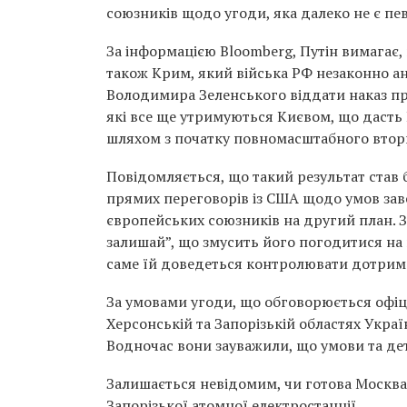
союзників щодо угоди, яка далеко не є пе
За інформацією Bloomberg, Путін вимагає, 
також Крим, який війська РФ незаконно ан
Володимира Зеленського віддати наказ про
які все ще утримуються Києвом, що дасть Р
шляхом з початку повномасштабного втор
Повідомляється, що такий результат став
прямих переговорів із США щодо умов заве
європейських союзників на другий план. 
залишай”, що змусить його погодитися на 
саме їй доведеться контролювати дотрима
За умовами угоди, що обговорюється офіц
Херсонській та Запорізькій областях Укра
Водночас вони зауважили, що умови та де
Залишається невідомим, чи готова Москва
Запорізької атомної електростанції.