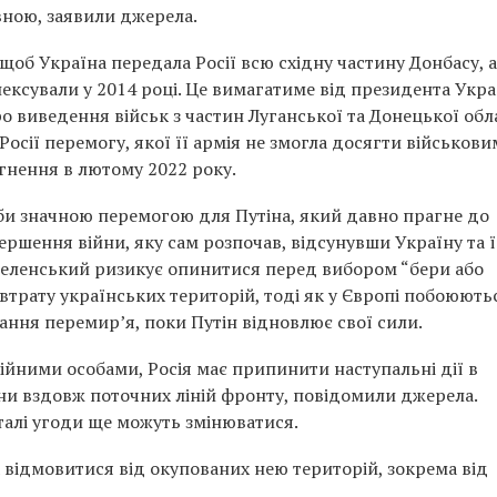
вною, заявили джерела.
щоб Україна передала Росії всю східну частину Донбасу, а
ексували у 2014 році. Це вимагатиме від президента Укр
 виведення військ з частин Луганської та Донецької обл
осії перемогу, якої її армія не змогла досягти військови
гнення в лютому 2022 року.
 би значною перемогою для Путіна, який давно прагне до
ршення війни, яку сам розпочав, відсунувши Україну та ї
Зеленський ризикує опинитися перед вибором “бери або
втрату українських територій, тоді як у Європі побоюють
ння перемир’я, поки Путін відновлює свої сили.
ійними особами, Росія має припинити наступальні дії в
їни вздовж поточних ліній фронту, повідомили джерела.
талі угоди ще можуть змінюватися.
 відмовитися від окупованих нею територій, зокрема від