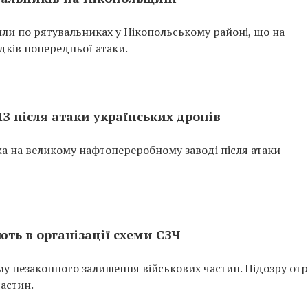
или по рятувальниках у Нікопольському районі, що на
ідків попередньої атаки.
ПЗ після атаки українських дронів
ежа на великому нафтопереробному заводі після атаки
ть в організації схеми СЗЧ
у незаконного залишення військових частин. Підозру от
частин.