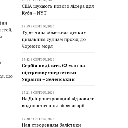
США шукають нового лідера для
Куби – NYT
аїни
17:59 8 СЕРПНЯ, 2026
астей,
Туреччина обмежила деяким
м
цивільним суднам прохід до
Чорного моря
17:42 8 СЕРПНЯ, 2026
ї
Сербія виділить €2 млн на
підтримку енергетики
ся, що
України – Зеленський
17:21 8 СЕРПНЯ, 2026
На Дніпропетровщині відновили
водопостачання після аварії
17:20 8 СЕРПНЯ, 2026
Над створенням балістики