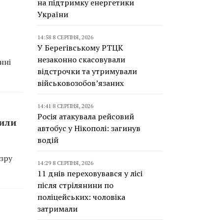
на підтримку енергетики
України
14:58 8 СЕРПНЯ, 2026
У Берегівському РТЦК
незаконно скасовували
нні
відстрочки та утримували
військовозобов’язаних
14:41 8 СЕРПНЯ, 2026
Росія атакувала рейсовий
сили
автобус у Нікополі: загинув
водій
зру
14:29 8 СЕРПНЯ, 2026
11 днів переховувався у лісі
після стрілянини по
поліцейських: чоловіка
затримали