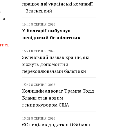
працює дві українські компанії
– Зеленський
та
сія
16:40 8 СЕРПНЯ, 2026
У Болгарії вибухнув
невідомий безпілотник
тись
16:21 8 СЕРПНЯ, 2026
Зеленський назвав країни, які
можуть допомогти з
перехоплювачами балістики
15:47 8 СЕРПНЯ, 2026
Колишній адвокат Трампа Тодд
Бланш став новим
генпрокурором США
15:02 8 СЕРПНЯ, 2026
ЄС виділив додаткові €30 млн