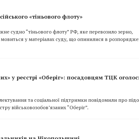
сійського «тіньового флоту»
не судно “тіньового флоту” РФ, яке перевозило зерно,
 мовиться у матеріалах суду, що опинилися в розпорядже
их» у реєстрі «Оберіг»: посадовцям ТЦК оголо
ектування та соціальної підтримки повідомили про підо
тру військовозобов’язаних “Оберіг”.
вальників на Нікопольщині