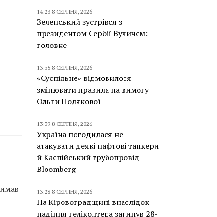
14:23 8 СЕРПНЯ, 2026
Зеленський зустрівся з
президентом Сербії Вучичем:
головне
13:55 8 СЕРПНЯ, 2026
«Суспільне» відмовилося
змінювати правила на вимогу
Ольги Полякової
13:39 8 СЕРПНЯ, 2026
Україна погодилася не
атакувати деякі нафтові танкери
й Каспійський трубопровід –
Bloomberg
римав
13:28 8 СЕРПНЯ, 2026
На Кіровоградщині внаслідок
падіння гелікоптера загинув 28-