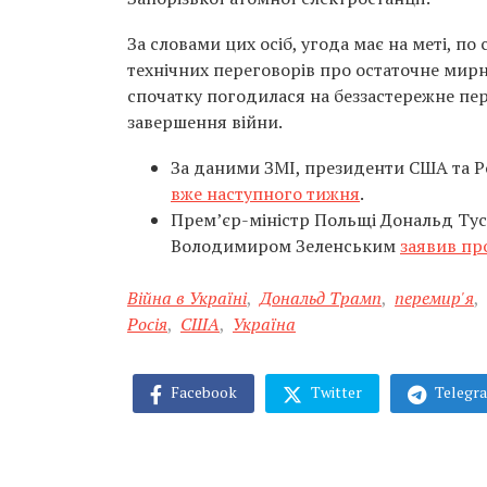
За словами цих осіб, угода має на меті, по
технічних переговорів про остаточне мир
спочатку погодилася на беззастережне пе
завершення війни.
За даними ЗМІ, президенти США та Р
вже наступного тижня
.
Прем’єр-міністр Польщі Дональд Тус
Володимиром Зеленським
заявив пр
Війна в Україні
,
Дональд Трамп
,
перемир'я
,
Росія
,
США
,
Україна
Facebook
Twitter
Telegr