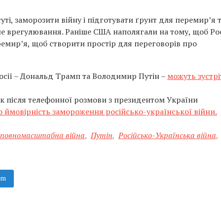
 суті, заморозити війну і підготувати ґрунт для перемир’я 
не врегулювання. Раніше США наполягали на тому, щоб Ро
ремир’я, щоб створити простір для переговорів про
осії – Дональд Трамп та Володимир Путін –
можуть зустрі
к після телефонної розмови з президентом України
о ймовірність замороження російсько-української війни.
повномасштабна війна
,
Путін
,
Російсько-Українська війна
,
am