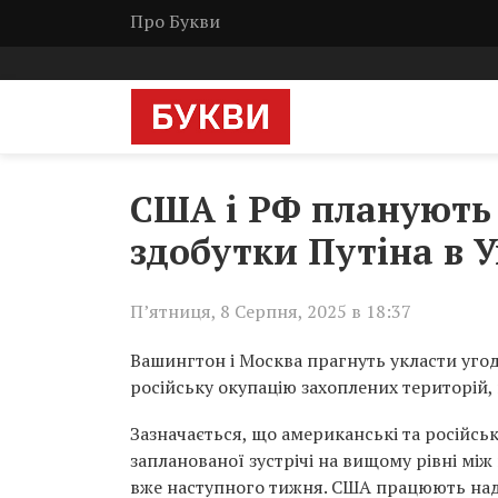
Про Букви
США і РФ планують 
здобутки Путіна в У
П’ятниця, 8 Серпня, 2025 в 18:37
Вашингтон і Москва прагнуть укласти угод
російську окупацію захоплених територій
Зазначається, що американські та російс
запланованої зустрічі на вищому рівні 
вже наступного тижня. США працюють над 