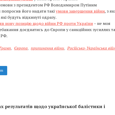
 розмови з президентом РФ Володимиром Путіним
 попросив його надати такі
умови завершення війни
, з я
які будуть відкинуті одразу.
яв нову позицію щодо війни РФ проти України
– не моя
ебажання доєднатись до Європи у санкційних зусиллях та
 РФ.
Трамп
,
Європа
,
припинення війни
,
Російсько-Українська вій
am
ах результатів щодо української балістики і