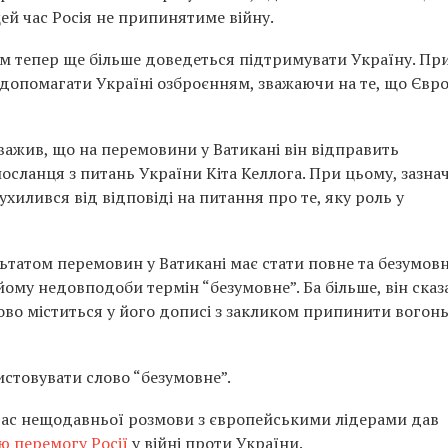
ей час Росія не припинятиме війну.
їм тепер ще більше доведеться підтримувати Україну. Пр
допомагати Україні озброєнням, зважаючи на те, що Євро
важив, що на перемовини у Ватикані він відправить
осланця з питань України Кіта Келлога. При цьому, зазна
хилився від відповіді на питання про те, яку роль у
ьтатом перемовин у Ватикані має стати повне та безумов
ому недовподоби термін “безумовне”. Ба більше, він сказ
ово міститься у його дописі з закликом припинити вогонь
стовувати слово “безумовне”.
ас нещодавньої розмови з європейськими лідерами дав
ю перемогу Росії
у війні проти України.