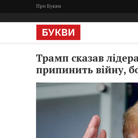
Про Букви
Трамп сказав лідер
припинить війну, б