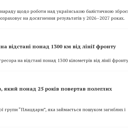
нараду щодо роботи над українською балістичною зброє
зраховує на досягнення результатів у 2026–2027 роках.
на відстані понад 1300 км від лінії фронту
есора на відстані понад 1300 кілометрів від лінії фронту
 який понад 25 років повертав полеглих
ої групи “Плацдарм”, яка займається пошуком загиблих і