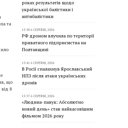
роках результатів щодо
української балістики і
антибалістики
и
па та
15:50 6 СЕРПНЯ, 2026
РФ дроном влучила по території
приватного підприємства на
Полтавщині
чило
15:41 6 СЕРПНЯ, 2026
В Росії спалахнув Ярославський
не
НПЗ після атаки українських
ав, що
дронів
 від 8
15:37 6 СЕРПНЯ, 2026
«Людина-павук: Абсолютно
новий день» став найкасовішим
фільмом 2026 року