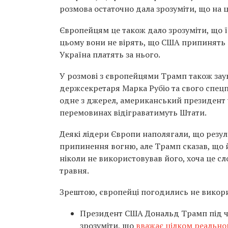
розмова остаточно дала зрозуміти, що на ц
Європейцям це також дало зрозуміти, що 
цьому вони не вірять, що США припинять 
Україна платять за нього.
У розмові з європейцями Трамп також зау
держсекретаря Марка Рубіо та свого спецп
одне з джерел, американський президент у
перемовинах відіграватимуть Штати.
Деякі лідери Європи наполягали, що резул
припинення вогню, але Трамп сказав, що й
ніколи не використовував його, хоча це сл
травня.
Зрештою, європейці погодились не викори
Президент США Дональд Трамп під ч
зрозуміти, що
вважає цілком реально