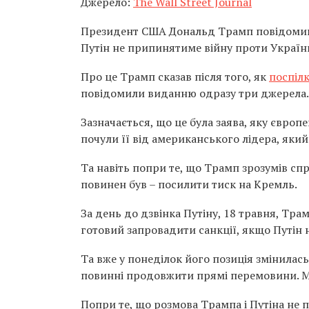
Джерело:
The Wall Street Journal
Президент США Дональд Трамп повідомив
Путін не припинятиме війну проти України,
Про це Трамп сказав після того, як
поспіл
повідомили виданню одразу три джерела.
Зазначається, що це була заява, яку європ
почули її від американського лідера, який
Та навіть попри те, що Трамп зрозумів спр
повинен був – посилити тиск на Кремль.
За день до дзвінка Путіну, 18 травня, Тра
готовий запровадити санкції, якщо Путін
Та вже у понеділок його позиція змінилась 
повинні продовжити прямі перемовини. М
Попри те, що розмова Трампа і Путіна не п