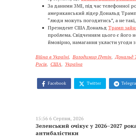
За даними ЗМІ, під час телефонної
американський лідер Дональд Трамп
“люди можуть погодитись”, а не такі, 
Президент США Дональд
Трамп зайн
проблема. Свідченням цього є його н
ймовірно, намагання укласти угоди з
Війна в Україні
,
Володимир Путін
,
Дональд 
Росія
,
США
,
Україна
Facebook
Twitter
Telegr
15:56 6 Серпня, 2026
Зеленський очікує у 2026–2027 рок
антибалістики