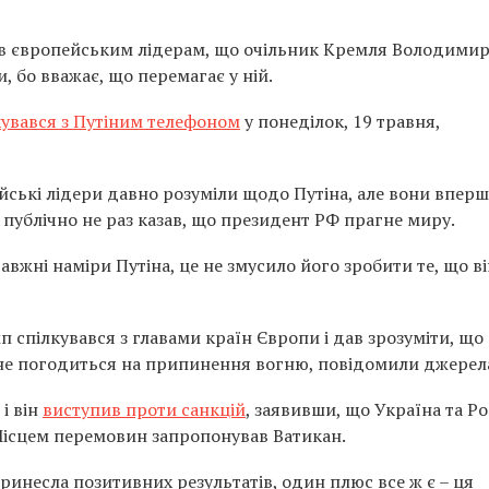
 європейським лідерам, що очільник Кремля Володими
 бо вважає, що перемагає у ній.
кувався з Путіним телефоном
у понеділок, 19 травня,
ейські лідери давно розуміли щодо Путіна, але вони вперш
 публічно не раз казав, що президент РФ прагне миру.
авжні наміри Путіна, це не змусило його зробити те, що в
мп спілкувався з главами країн Європи і дав зрозуміти, що
 не погодиться на припинення вогню, повідомили джерел
і він
виступив проти санкцій
, заявивши, що Україна та Ро
ісцем перемовин запропонував Ватикан.
ринесла позитивних результатів, один плюс все ж є – ця