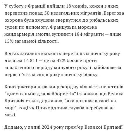
У суботу з Франції вийшли 18 човнів, кожен з яких
перевозив понад 50 нелегальних мігрантів. Берегова
охорона була змушена звернутися до рибальських
суден по допомогу. Французька морська
жандармерія змогла зупинити 184 мігранти — лише
15% загальної кількості.
Відтак загальна кількість перетинів із початку року
досягла 14 811 — це на 42% більше проти
аналогічного періоду минулого року, і найбільше за
перші п’ять місяців року з початку обліку.
Консерватори назвали рекордну кількість перетинів
“днем ганьби для лейбористів” і заявили, що Велика
Британія стала державою, “яка потопає в хаосі на
морі”, тоді як Прикордонна служба перебуває на
межі.
Додамо, у липні 2024 року прем’єр Великої Британії