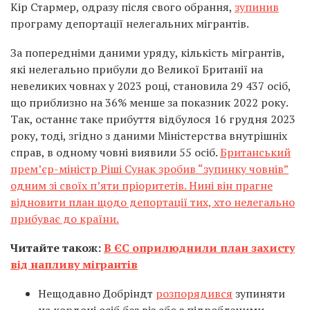
Кір Стармер, одразу після свого обрання,
зупинив
програму депортації нелегальних мігрантів.
За попередніми даними уряду, кількість мігрантів,
які нелегально прибули до Великої Британії на
невеликих човнах у 2023 році, становила 29 437 осіб,
що приблизно на 36% менше за показник 2022 року.
Так, останнє таке прибуття відбулося 16 грудня 2023
року, тоді, згідно з даними Міністерства внутрішніх
справ, в одному човні виявили 55 осіб.
Британський
прем’єр-міністр Ріші Сунак зробив “зупинку човнів”
одним зі своїх п’яти пріоритетів. Нині він прагне
відновити план щодо депортації тих, хто нелегально
прибуває до країни.
Читайте також:
В ЄС оприлюднили план захисту
від напливу мігрантів
Нещодавно Добріндт
розпорядився
зупиняти