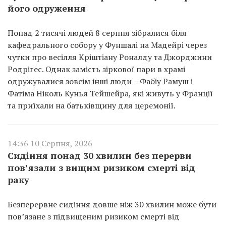
його одруження
Понад 2 тисячі людей 8 серпня зібралися біля
кафедрального собору у Фуншалі на Мадейрі через
чутки про весілля Кріштіану Роналду та Джорджини
Родрігес. Однак замість зіркової пари в храмі
одружувалися зовсім інші люди – Фабіу Рамуш і
Фатіма Ніколь Кунья Тейшейра, які живуть у Франції
та приїхали на батьківщину для церемонії.
14:36 10 Серпня, 2026
Сидіння понад 30 хвилин без перерви
пов’язали з вищим ризиком смерті від
раку
Безперервне сидіння довше ніж 30 хвилин може бути
пов’язане з підвищеним ризиком смерті від