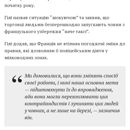
початку року.
Гілі назвав ситуацію “шокуючою” та заявив, що
торговці людьми безперешкодно запускають човни з
французького узбережжя “наче таксі”.
Гілі додав, що Франція не втілила погоджені зміни до
правил, які дозволили б поліцейським діяти у
мілководних зонах.
Ми домовилися, що вони змінять спосіб
своєї роботи, і нині наша основна мета
— підштовхнути їх до впровадження,
аби вони могли перехоплювати цих
контрабандистів і зупиняти цих людей
у ​​човнах, а не лише на березі
, — зазначив
він.