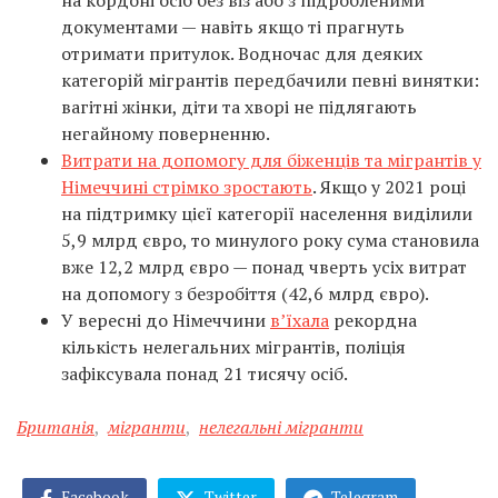
на кордоні осіб без віз або з підробленими
документами — навіть якщо ті прагнуть
отримати притулок. Водночас для деяких
категорій мігрантів передбачили певні винятки:
вагітні жінки, діти та хворі не підлягають
негайному поверненню.
Витрати на допомогу для біженців та мігрантів у
Німеччині стрімко зростають
. Якщо у 2021 році
на підтримку цієї категорії населення виділили
5,9 млрд євро, то минулого року сума становила
вже 12,2 млрд євро — понад чверть усіх витрат
на допомогу з безробіття (42,6 млрд євро).
У вересні до Німеччини
в’їхала
рекордна
кількість нелегальних мігрантів, поліція
зафіксувала понад 21 тисячу осіб.
Британія
,
мігранти
,
нелегальні мігранти
Facebook
Twitter
Telegram