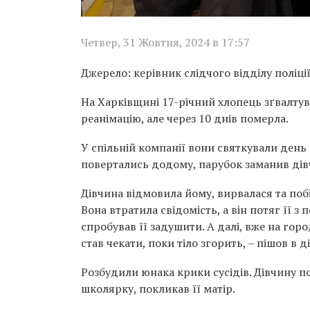
Четвер, 31 Жовтня, 2024 в 17:57
Джерело: керівник слідчого відділу поліці
На Харківщині 17-річний хлопець зґвалтува
реанімацію, але через 10 днів померла.
У спільній компанії вони святкували день
повертались додому, парубок заманив дівч
Дівчина відмовила йому, вирвалася та побі
Вона втратила свідомість, а він потяг її з
спробував її задушити. А далі, вже на горо
став чекати, поки тіло згорить, – пішов в ді
Розбудили юнака крики сусідів. Дівчину по
школярку, покликав її матір.