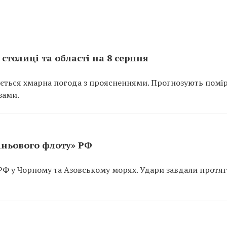
столиці та області на 8 серпня
кується хмарна погода з проясненнями. Прогнозують помірн
зами.
іньового флоту» РФ
 РФ у Чорному та Азовському морях. Удари завдали протяг