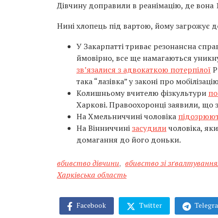
Дівчину доправили в реанімацію, де вона 1
Нині хлопець під вартою, йому загрожує д
У Закарпатті триває резонансна спра
ймовірно, все ще намагаються уникну
зв’язалися з адвокаткою потерпілої
Р
така “лазівка” у законі про мобіліза
Колишньому вчителю фізкультури
по
Харкові. Правоохоронці заявили, що з
На Хмельниччині чоловіка
підозрюю
На Вінниччині
засудили
чоловіка, яки
домагання до його доньки.
вбивство дівчини
,
вбивство зі зґвалтуванн
Харківська область
Facebook
Twitter
Telegr