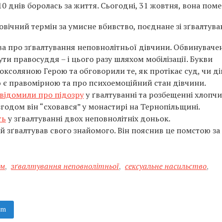
0 днів боролась за життя. Сьогодні, 31 жовтня, вона поме
овічний термін за умисне вбивство, поєднане зі зґвалтув
ва про зґвалтування неповнолітньої дівчини. Обвинувачен
ти правосуддя – і цього разу шляхом мобілізації. Букви
оксоляною Герою та обговорили те, як протікає суд, чи д
цію є правомірною та про психоемоційний стан дівчини.
відомили про підозру
у ґвалтуванні та розбещенні хлопчи
годом він “сховався” у монастирі на Тернопільщині.
ть
у зґвалтуванні двох неповнолітніх доньок.
й зґвалтував свого знайомого. Він пояснив це помстою за
ям
,
зґвалтування неповнолітньої
,
сексуальне насильство
,
am