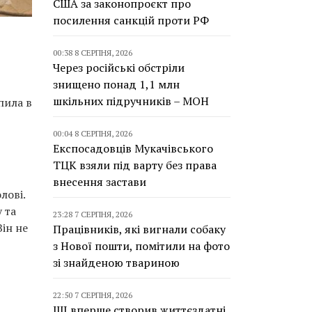
США за законопроєкт про
посилення санкцій проти РФ
00:38 8 СЕРПНЯ, 2026
Через російські обстріли
знищено понад 1,1 млн
шкільних підручників – МОН
пила в
00:04 8 СЕРПНЯ, 2026
Експосадовців Мукачівського
ТЦК взяли під варту без права
внесення застави
лові.
 та
23:28 7 СЕРПНЯ, 2026
Він не
Працівників, які вигнали собаку
з Нової пошти, помітили на фото
зі знайденою твариною
22:50 7 СЕРПНЯ, 2026
ШІ вперше створив життєздатні