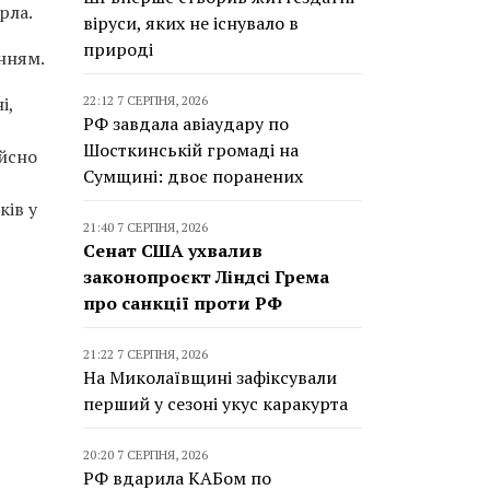
рла.
віруси, яких не існувало в
природі
анням.
і,
22:12 7 СЕРПНЯ, 2026
РФ завдала авіаудару по
Шосткинській громаді на
ійсно
Сумщині: двоє поранених
ків у
21:40 7 СЕРПНЯ, 2026
Сенат США ухвалив
законопроєкт Ліндсі Грема
про санкції проти РФ
21:22 7 СЕРПНЯ, 2026
На Миколаївщині зафіксували
перший у сезоні укус каракурта
20:20 7 СЕРПНЯ, 2026
РФ вдарила КАБом по