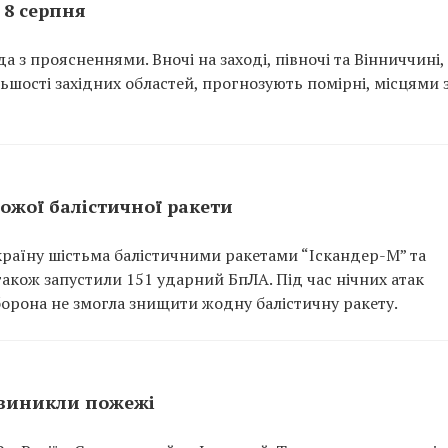
 8 серпня
а з проясненнями. Вночі на заході, півночі та Вінниччині,
ільшості західних областей, прогнозують помірні, місцями 
рожої балістичної ракети
країну шістьма балістичними ракетами “Іскандер-М” та
акож запустили 151 ударний БпЛА. Під час нічних атак
орона не змогла знищити жодну балістичну ракету.
 виникли пожежі