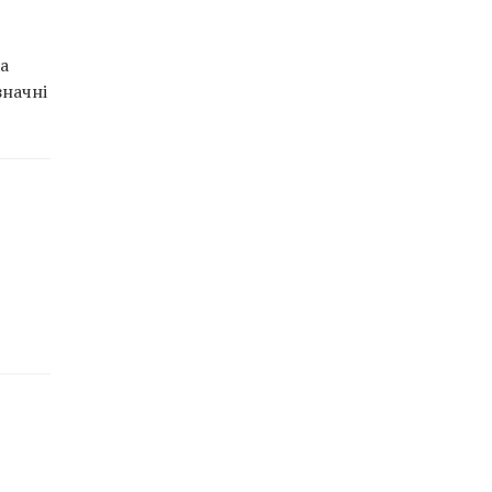
 а
значні