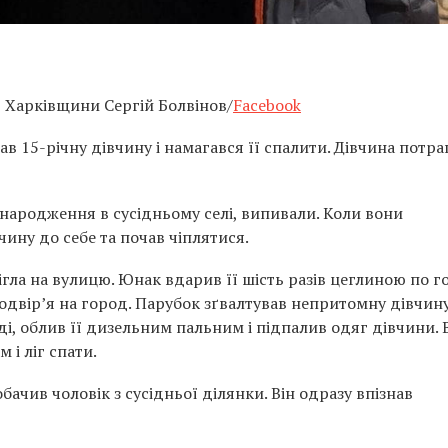
ї Харківщини Сергій Болвінов/
Facebook
в 15-річну дівчину і намагався її спалити. Дівчина потра
 народження в сусідньому селі, випивали. Коли вони
ину до себе та почав чіплятися.
гла на вулицю. Юнак вдарив її шість разів цеглиною по го
 подвір’я на город. Парубок зґвалтував непритомну дівчину
ді, облив її дизельним пальним і підпалив одяг дівчини. 
м і ліг спати.
бачив чоловік з сусідньої ділянки. Він одразу впізнав