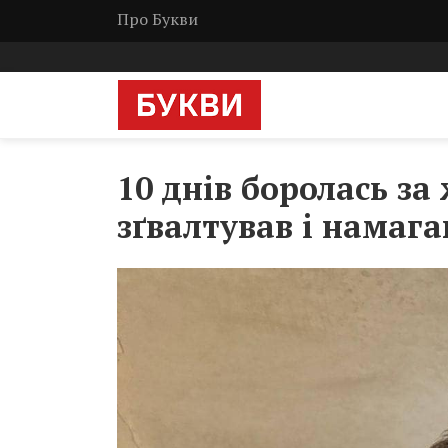
Про Букви
10 днів боролась за
зґвалтував і намага