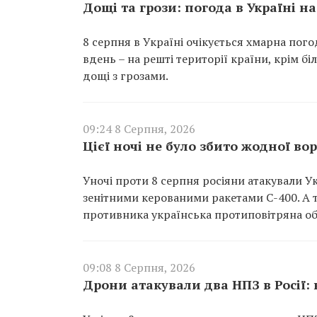
Дощі та грози: погода в Україні на
8 серпня в Україні очікується хмарна погод
вдень – на решті території країни, крім б
дощі з грозами.
09:24 8 Серпня, 2026
Цієї ночі не було збито жодної во
Уночі проти 8 серпня росіяни атакували У
зенітними керованими ракетами С-400. А т
противника українська протиповітряна об
09:08 8 Серпня, 2026
Дрони атакували два НПЗ в Росії: