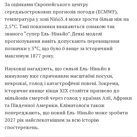
За оцінками Європейського центру
середньострокових прогнозів погоди (ECMWF),
температура у зоні Niño3.4 може зрости більш ніж на
2,5°C. Такі показники вважаються ознакою так
званого “супер Ель-Ніньйо”. Деякі моделі
прогнозування навіть допускають перевищення
позначки у 3°C, що було б вище за історичний
максимум 1877 року.
Науковці нагадують, що сильні Ель-Ніньйо в
минулому вже спричиняли масштабні посухи,
неврожаї, голод і катастрофічні повені. Зокрема,
історичне явище кінця XIX століття призвело до
мільйонів смертей через голод у країнах Азії, Африки
та Південної Америки. Кліматологи також
попереджають, що новий Ель-Ніньйо може зробити
2027 рік найспекотнішим за всю історію
спостережень.