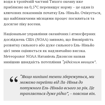
води в тропічній частині Тихого океану вже
приблизно на 0,5°C перевищує норму – це один із
ключових показників початку Ель-Ніньйо. Очікується,
що найближчими місяцями процес посилиться та
досягне піку восени.
Національне управління океанічних і атмосферних
досліджень США (NOAA) заявило, що ймовірність
розвитку сильного або дуже сильного Ель-Ніньйо
цієї зими оцінюється як надзвичайно висока.
Метеоролог NOAA Натаніель Джонсон назвав
нинішню швидкість потепління
“рідкісним явищем”
.
“Якщо нинішні темпи збережуться, ми
можемо перейти від Ла-Нінья до
потужного Ель-Ніньйо всього за рік. Це
трапляється дуже рідко”,
– пояснив він.