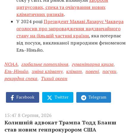
соку у світі. На ринок вплинули
хвороби
цитрусових, спека та очікування нових
кліматичних ризиків
.
У 2024 році
Президент Малаві Лазарус Чаквера
оголосив про запровадження надзвичайного
стану на більшій частині країни
, яка потерпає
від посухи, викликаної природним феноменом
Ель-Ніньйо.
NOAA
,
глобальне потепління
,
гуманітарна криза
,
Ель-Ніньйо
,
зміна клімату
,
клімат
,
повені
,
посухи
,
рекордна спека
,
Тихий океан
Facebook
Twitter
Telegram
15:47 8 Серпня, 2026
Колишній адвокат Трампа Тодд Бланш
став новим генпрокурором США