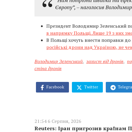
“Нам потрібна швидка та ефект
Європу”, – наголосив Володимир
Президент Володимир Зеленський пов
в напрямку Польщі. Лише 19 з них зм
В Польщі хочуть внести поправки до
російські дрони над Україною, не ч
Володимир Зеленський
,
захист від дронів
,
по
стіна дронів
Facebook
Twitter
Telegr
21:54 6 Серпня, 2026
Reuters: Іран пригрозив країнам П