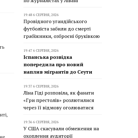
по журналістах у Лівані
19:48 6 СЕРПНЯ, 2026
Провідного угандійського
футболіста забили до смерті
грабіжники, озброєні бруківкою
ть
19:47 6 СЕРПНЯ, 2026
Іспанська розвідка
попередила про новий
наплив мігрантів до Сеути
19:37 6 СЕРПНЯ, 2026
Ліна Гіді розповіла, як фанати
«Гри престолів» розлютилися
через її відмову оголюватися
ті,
19:36 6 СЕРПНЯ, 2026
У США скасували обмеження на
охоплення аудиторії
не