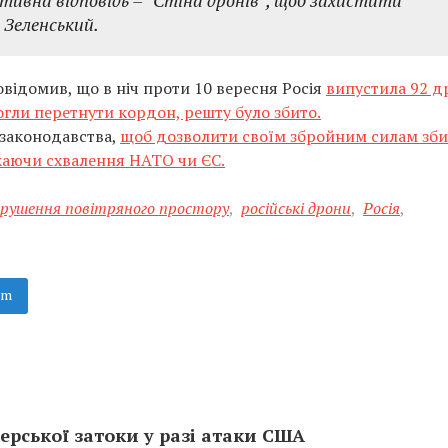
ивна відповідь – “Стіна дронів”, щоб захистити
 Зеленський.
ідомив, що в ніч проти 10 вересня Росія
випустила 92 д
огли перетнути кордон, решту було збито.
 законодавства,
щоб дозволити своїм збройним силам зб
екаючи схвалення НАТО чи ЄС.
рушення повітряного простору
,
російські дрони
,
Росія
,
am
ерської затоки у разі атаки США