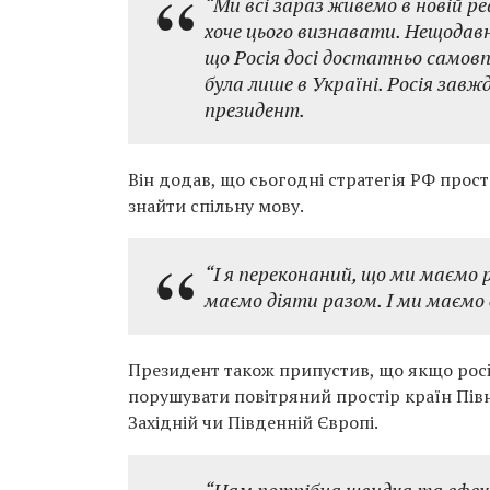
“Ми всі зараз живемо в новій реа
хоче цього визнавати. Нещодавні
що Росія досі достатньо самовп
була лише в Україні. Росія завж
президент.
Він додав, що сьогодні стратегія РФ прос
знайти спільну мову.
“І я переконаний, що ми маємо
маємо діяти разом. І ми маємо д
Президент також припустив, що якщо рос
порушувати повітряний простір країн Півн
Західній чи Південній Європі.