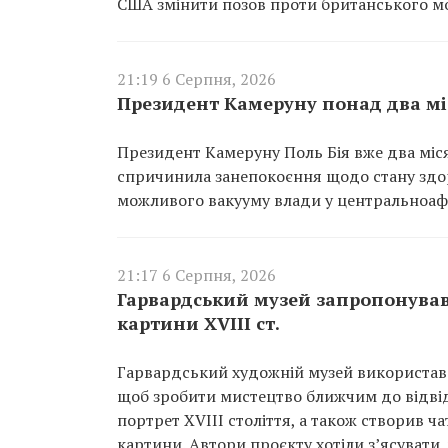
США змінити позов проти британського м
21:19 6 Серпня, 2026
Президент Камеруну понад два мі
Президент Камеруну Поль Бія вже два міся
спричинила занепокоєння щодо стану здор
можливого вакууму влади у центральноафр
21:17 6 Серпня, 2026
Гарвардський музей запропонував 
картини XVIII ст.
Гарвардський художній музей використав 
щоб зробити мистецтво ближчим до відвід
портрет XVIII століття, а також створив ча
картини. Автори проєкту хотіли з’ясувати,