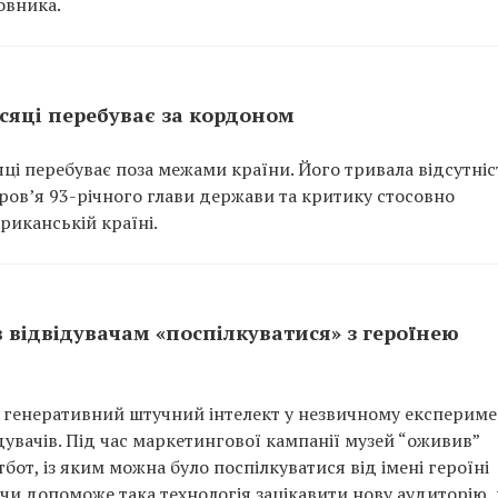
овника.
сяці перебуває за кордоном
ці перебуває поза межами країни. Його тривала відсутніс
ов’я 93-річного глави держави та критику стосовно
иканській країні.
відвідувачам «поспілкуватися» з героїнею
генеративний штучний інтелект у незвичному експеримен
увачів. Під час маркетингової кампанії музей “оживив”
тбот, із яким можна було поспілкуватися від імені героїні
 чи допоможе така технологія зацікавити нову аудиторію, 