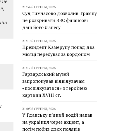
и не
л,
21:34 6 СЕРПНЯ, 2026
Суд тимчасово дозволив Трампу
не розкривати BBC фінансові
чив
дані його бізнесу
21:19 6 СЕРПНЯ, 2026
Президент Камеруну понад два
місяці перебуває за кордоном
21:17 6 СЕРПНЯ, 2026
Гарвардський музей
запропонував відвідувачам
«поспілкуватися» з героїнею
картини XVIII ст.
у
21:05 6 СЕРПНЯ, 2026
У Гданську п’яний водій напав
на українця через акцент, а
потім побив двох поляків