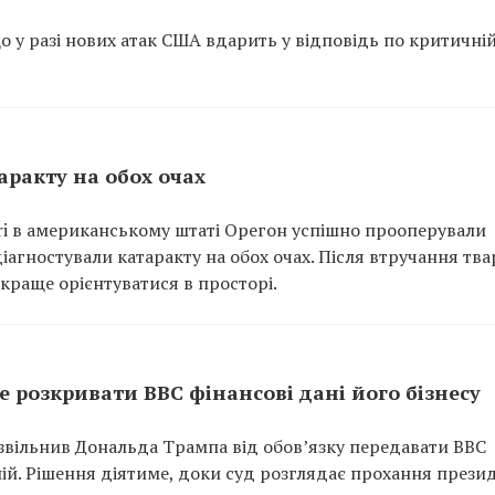
о у разі нових атак США вдарить у відповідь по критичні
ракту на обох очах
ari в американському штаті Орегон успішно прооперували
діагностували катаракту на обох очах. Після втручання тв
 краще орієнтуватися в просторі.
 розкривати BBC фінансові дані його бізнесу
вільнив Дональда Трампа від обов’язку передавати BBC
ій. Рішення діятиме, доки суд розглядає прохання прези