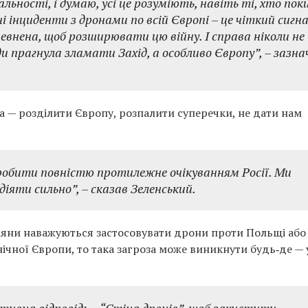
льності, і думаю, усі це розуміють, навіть ті, хто пок
 інциденти з дронами по всій Європі – це чіткий сигна
евнена, щоб розширювати цю війну. І справа ніколи не
ди прагнула зламати Захід, а особливо Європу”, – зазна
та — розділити Європу, розпалити суперечки, не дати нам
 робити повністю протилежне очікуванням Росії. Ми
іяти сильно”, – сказав Зеленський.
іяни наважуються застосовувати дрони проти Польщі або
ічної Європи, то така загроза може виникнути будь‑де — 