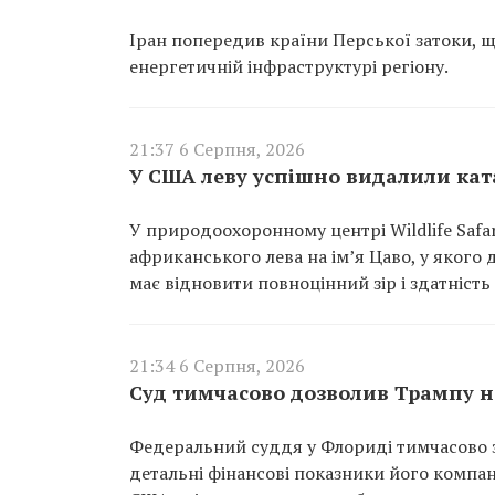
Іран попередив країни Перської затоки, щ
енергетичній інфраструктурі регіону.
21:37 6 Серпня, 2026
У США леву успішно видалили ката
У природоохоронному центрі Wildlife Saf
африканського лева на ім’я Цаво, у якого 
має відновити повноцінний зір і здатність
21:34 6 Серпня, 2026
Суд тимчасово дозволив Трампу не
Федеральний суддя у Флориді тимчасово з
детальні фінансові показники його компан