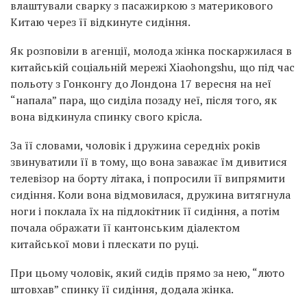
влаштували сварку з пасажиркою з материкового
Китаю через її відкинуте сидіння.
Як розповіли в агенції, молода жінка поскаржилася в
китайській соціальній мережі Xiaohongshu, що під час
польоту з Гонконгу до Лондона 17 вересня на неї
“напала” пара, що сиділа позаду неї, після того, як
вона відкинула спинку свого крісла.
За її словами, чоловік і дружина середніх років
звинуватили її в тому, що вона заважає їм дивитися
телевізор на борту літака, і попросили її випрямити
сидіння. Коли вона відмовилася, дружина витягнула
ноги і поклала їх на підлокітник її сидіння, а потім
почала ображати її кантонським діалектом
китайської мови і плескати по руці.
При цьому чоловік, який сидів прямо за нею, “люто
штовхав” спинку її сидіння, додала жінка.