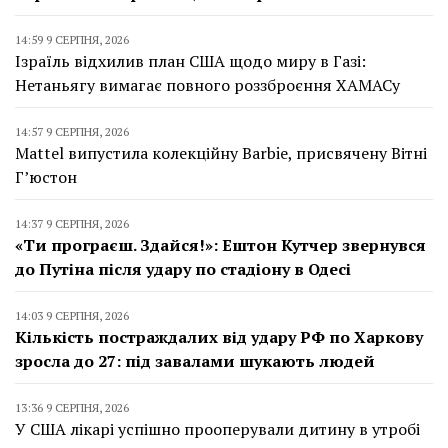
14:59 9 СЕРПНЯ, 2026
Ізраїль відхилив план США щодо миру в Газі:
Нетаньягу вимагає повного роззброєння ХАМАСу
14:57 9 СЕРПНЯ, 2026
Mattel випустила колекційну Barbie, присвячену Вітні
Г’юстон
14:37 9 СЕРПНЯ, 2026
«Ти програєш. Здайся!»: Ештон Кутчер звернувся
до Путіна після удару по стадіону в Одесі
14:03 9 СЕРПНЯ, 2026
Кількість постраждалих від удару РФ по Харкову
зросла до 27: під завалами шукають людей
13:36 9 СЕРПНЯ, 2026
У США лікарі успішно прооперували дитину в утробі