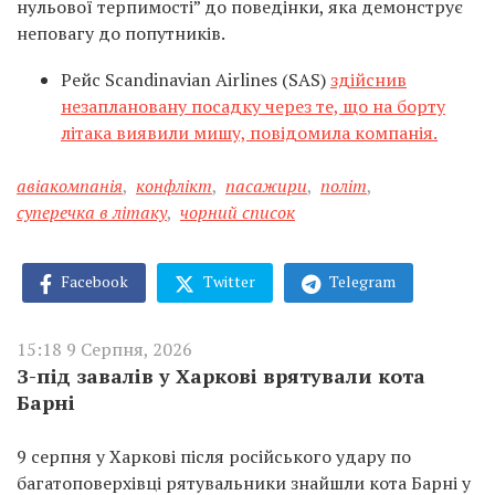
нульової терпимості” до поведінки, яка демонструє
неповагу до попутників.
Рейс Scandinavian Airlines (SAS)
здійснив
незаплановану посадку через те, що на борту
літака виявили мишу, повідомила компанія.
авіакомпанія
,
конфлікт
,
пасажири
,
політ
,
суперечка в літаку
,
чорний список
Facebook
Twitter
Telegram
15:18 9 Серпня, 2026
З-під завалів у Харкові врятували кота
Барні
9 серпня у Харкові після російського удару по
багатоповерхівці рятувальники знайшли кота Барні у