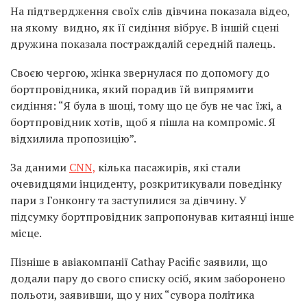
На підтвердження своїх слів дівчина показала відео,
на якому видно, як її сидіння вібрує. В іншій сцені
дружина показала постраждалій середній палець.
Своєю чергою, жінка звернулася по допомогу до
бортпровідника, який порадив їй випрямити
сидіння: “Я була в шоці, тому що це був не час їжі, а
бортпровідник хотів, щоб я пішла на компроміс. Я
відхилила пропозицію”.
За даними
CNN,
кілька пасажирів, які стали
очевидцями інциденту, розкритикували поведінку
пари з Гонконгу та заступилися за дівчину. У
підсумку бортпровідник запропонував китаянці інше
місце.
Пізніше в авіакомпанії Cathay Pacific заявили, що
додали пару до свого списку осіб, яким заборонено
польоти, заявивши, що у них “сувора політика