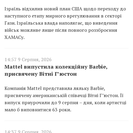
Ізраїль відхилив новий план США щодо переходу до
наступного етапу мирного врегулювання в секторі
Гази. Ізраїльська влада наполягає, що виведення
військ можливе лише після повного роззброєння
ХАМАСу.
14:57 9 Серпня, 2026
Mattel випустила колекційну Barbie,
присвячену Вітні Г’юстон
Компанія Mattel представила ляльку Barbie,
присвячену американській співачці Вітні Г’юстон. Її
випуск приурочили до 9 серпня – дня, коли артистці
мало б виповнитися 63 роки.
14:37 9 Серпня, 2026