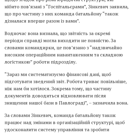
нібито пов’язані з “Госпітальєрами”, Зінкевич заявила,
що про частину з них команда батальйону “також
дізналася вперше разом із вами”.
Водночас вона визнала, що звітність за окремі
періоди справді могла виходити не повністю. За
словами командирки, це пов’язано з “надзвичайно
високим операційним навантаженням та складною
логістикою” роботи підрозділу.
“Зараз ми систематизуємо фінансові дані, щоб
підготувати зведений звіт. Робота триває повільніше,
ніж нам би хотілося. Зокрема тому, що частину
документів доводиться відновлювати після
знищення нашої бази в Павлограді”, – зазначила вона.
За словами Зінкевич, команда батальйону також
працює над змінами в організаційній структурі, щоб
удосконалити систему управління та зробити