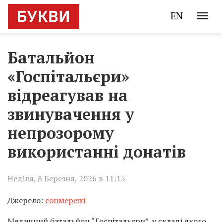
EN
Батальйон
«Госпітальєри»
відреагував на
звинувачення у
непрозорому
використанні донатів
Неділя, 8 Березня, 2026 в 11:15
Джерело:
соцмережі
Медичний батальйон “Госпітальєри”, у складі якого