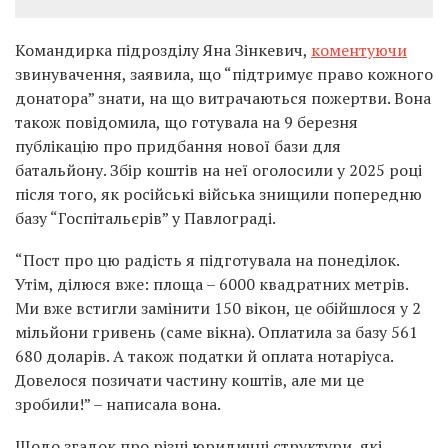
Командирка підрозділу Яна Зінкевич,
коментуючи
звинувачення, заявила, що “підтримує право кожного
донатора” знати, на що витрачаються пожертви. Вона
також повідомила, що готувала на 9 березня
публікацію про придбання нової бази для
батальйону. Збір коштів на неї оголосили у 2025 році
після того, як російські війська знищили попередню
базу “Госпітальєрів” у Павлограді.
“Пост про цю радість я підготувала на понеділок.
Утім, ділюся вже: площа – 6000 квадратних метрів.
Ми вже встигли замінити 150 вікон, це обійшлося у 2
мільйони гривень (саме вікна). Оплатила за базу 561
680 доларів. А також податки й оплата нотаріуса.
Довелося позичати частину коштів, але ми це
зробили!” – написала вона.
Щодо згадок про різні юридичні структури, які