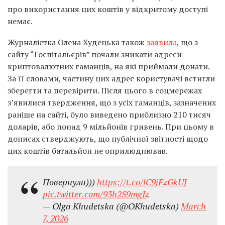
про використання цих коштів у відкритому доступі
немає.
Журналістка Олена Худецька також
заявила
, що з
сайту “Госпітальєрів” почали зникати адреси
криптовалютних гаманців, на які приймали донати.
За її словами, частину цих адрес користувачі встигли
зберегти та перевірити. Після цього в соцмережах
з’явилися твердження, що з усіх гаманців, зазначених
раніше на сайті, було виведено приблизно 210 тисяч
доларів, або понад 9 мільйонів гривень. При цьому в
дописах стверджують, що публічної звітності щодо
цих коштів батальйон не оприлюднював.
Повернули)))
https://t.co/lC9jFzGkUJ
pic.twitter.com/93h2S9mgIz
— Olga Khudetska (@OKhudetska)
March
7, 2026