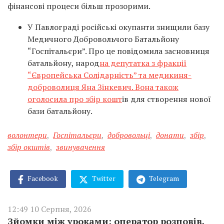
фінансові процеси більш прозорими.
У Павлограді російські окупанти знищили базу
Медичного Добровольчого Батальйону
“Госпітальєри”. Про це повідомила засновниця
батальйону, народ
на депутатка з фракції
“Європейська Солідарність” та медикиня-
доброволиця Яна Зінкевич. Вона також
оголосила про збір кошт
ів для створення нової
бази батальйону.
волонтери
,
Госпітальєри
,
добровольці
,
донати
,
збір
,
збір окштів
,
звинувачення
Facebook
Twitter
Telegram
12:49 10 Серпня, 2026
Зйомки між уроками: оператор розповів,