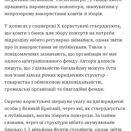
працюють парамедики-волонтери, звинуватили у
непрозорому використанні коштів зі зборів.
У дописах у соцмережі X користувачі стверджують,
що кошти з банок для збору пожертв на потреби
підрозділу нібито регулярно знімалися, однак звітів
про їх використання не публікували. Також у
повідомленнях зазначають, що організація не має
одного централізованого фонду. Автори дописів
пишуть, що з діяльністю батальйону можуть бути
пов’язані кілька різних юридичних структур –
товариства з обмеженою відповідальністю,
громадські організації та благодійні фонди.
Окремо користувачі звернули увагу на дві юридичні
особи у Великій Британії, через які, як стверджується
в публікаціях, могли збирати пожертви. За їхніми
словами, через ці структури нібито акумулювали
близько 1,3 мільйона фунтів стерлінгів, однак звітів