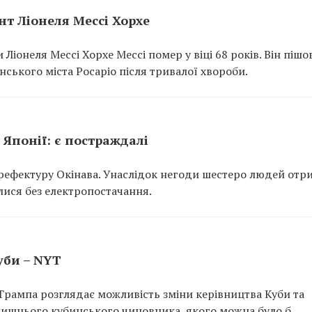
ент Ліонеля Мессі Хорхе
Ліонеля Мессі Хорхе Мессі помер у віці 68 років. Він пішов
нського міста Росаріо після тривалої хвороби.
Японії: є постраждалі
рефектуру Окінава. Унаслідок негоди шестеро людей отр
лися без електропостачання.
уби – NYT
рампа розглядає можливість зміни керівництва Куби та
лишнього кубинського чиновника, якого можна було б