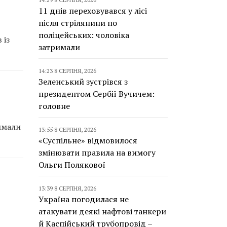
11 днів переховувався у лісі
після стрілянини по
поліцейських: чоловіка
 із
затримали
14:23 8 СЕРПНЯ, 2026
Зеленський зустрівся з
президентом Сербії Вучичем:
головне
имали
13:55 8 СЕРПНЯ, 2026
«Суспільне» відмовилося
змінювати правила на вимогу
Ольги Полякової
13:39 8 СЕРПНЯ, 2026
Україна погодилася не
атакувати деякі нафтові танкери
й Каспійський трубопровід –