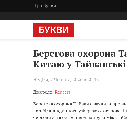
Про Букви
Берегова охорона Т
Китаю у Тайванські
Неділя, 7 Червня, 2026 в 20:13
Джерело:
Reuters
Берегова охорона Тайваню заявила про ви
вод біля південного узбережжя острова.
черговим загостренням напруги між Тайбе