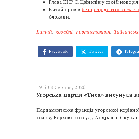
Глава КНР Сі Цзіньпін у своїй новорі
Китай провів
безпрецедентні за масш
блокади.
Китай
,
кораблі
,
протистояння
,
Тайванськ
Facebook
Twitter
Telegr
19:50 8 Серпня, 2026
Угорська партія «Тиса» висунула 
Парламентська фракція угорської керівно
голову Верховного суду Андраша Баку ка