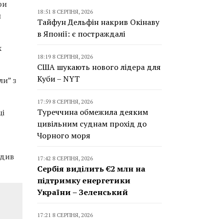
ри
18:51 8 СЕРПНЯ, 2026
й
Тайфун Дельфін накрив Окінаву
в Японії: є постраждалі
х
18:19 8 СЕРПНЯ, 2026
США шукають нового лідера для
Куби – NYT
ли” з
17:59 8 СЕРПНЯ, 2026
Туреччина обмежила деяким
ці
цивільним суднам прохід до
Чорного моря
едив
17:42 8 СЕРПНЯ, 2026
Сербія виділить €2 млн на
підтримку енергетики
України – Зеленський
17:21 8 СЕРПНЯ, 2026