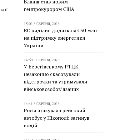
Бланш став новим
генпрокурором США
ької
15:02 8 СЕРПНЯ, 2026
ЄС виділив додаткові €30 млн
на підтримку енергетики
України
14:58 8 СЕРПНЯ, 2026
У Берегівському РТЦК
незаконно скасовували
відстрочки та утримували
військовозобов’язаних
14:41 8 СЕРПНЯ, 2026
Росія атакувала рейсовий
автобус у Нікополі: загинув
водій
14:29 8 СЕРПНЯ, 2026