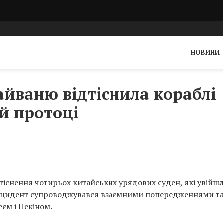
НОВИНИ
айваню відтіснила кораблі
й протоці
тіснення чотирьох китайських урядових суден, які увійш
 Інцидент супроводжувався взаємними попередженнями та
єм і Пекіном.