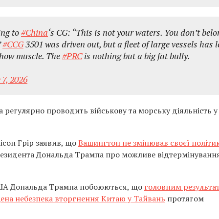
ing to
#China
‘s CG: “This is not your waters. You don’t bel
”
#CCG
3501 was driven out, but a fleet of large vessels has l
show muscle. The
#PRC
is nothing but a big fat bully.
 7, 2026
 регулярно проводить військову та морську діяльність у
сон Грір заявив, що
Вашингтон не змінював своєї політи
резидента Дональда Трампа про можливе відтермінуванн
США Дональда Трампа побоюються, що
головним результа
ищена небезпека вторгнення Китаю у Тайвань
протягом