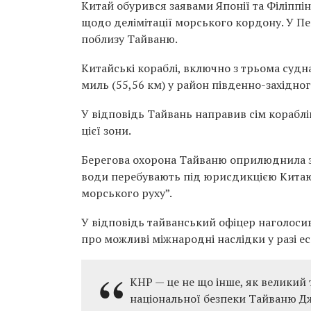
Китай обурився заявами Японії та Філіппі
щодо делімітації морського кордону. У Пе
поблизу Тайваню.
Китайські кораблі, включно з трьома суд
миль (55,56 км) у район південно-західно
У відповідь Тайвань направив сім кораблів
цієї зони.
Берегова охорона Тайваню оприлюднила за
води перебувають під юрисдикцією Китаю
морського руху”.
У відповідь тайванський офіцер наголосив
про можливі міжнародні наслідки у разі ес
КНР — це не що інше, як великий 
національної безпеки Тайваню Дж