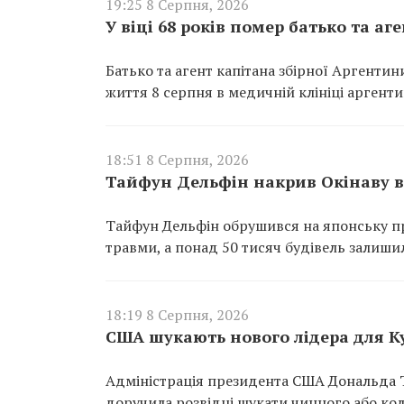
19:25 8 Серпня, 2026
У віці 68 років помер батько та аг
Батько та агент капітана збірної Аргентини 
життя 8 серпня в медичній клініці аргенти
18:51 8 Серпня, 2026
Тайфун Дельфін накрив Окінаву в 
Тайфун Дельфін обрушився на японську п
травми, а понад 50 тисяч будівель залиши
18:19 8 Серпня, 2026
США шукають нового лідера для К
Адміністрація президента США Дональда Т
доручила розвідці шукати чинного або ко