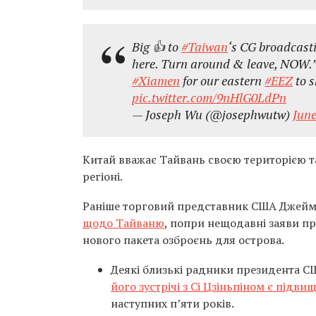
Big 👍 to
#Taiwan
‘s CG broadcast
here. Turn around & leave, NOW.
#Xiamen
for our eastern
#EEZ
to 
pic.twitter.com/9nHlG0LdPn
— Joseph Wu (@josephwutw)
June
Китай вважає Тайвань своєю територією та
регіоні.
Раніше торговий представник США Джеймі
щодо Тайваню
, попри нещодавні заяви п
нового пакета озброєнь для острова.
Деякі близькі радники президента 
його зустрічі з Сі Цзіньпіном є підв
наступних п’яти років.