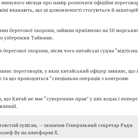
н минулого місяця про намір розпочати офіційні перегово
кіні вважають, що ці домовленості стосуються й акваторі
нами берегової охорони, зайшли приблизно на 30 морськи
го узбережжя Тайваню.
 берегової охорони, після чого китайські судна “відтісни
пис переговорів, у яких китайський офіцер заявляє, що 
 та що проводиться “спеціальна операція з контролю
, що Китай не має “суверенних прав” у цих водах і попер
калації.
товстий хуліган, — зазначив Генеральний секретар Ради
озеф Ву на платформі X.