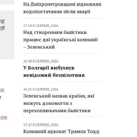
На Дніпропетровщині відновили
водопостачання після аварії
ong
17:20 8 СЕРПНЯ, 2026
eft
Над створенням балістики
працює дві українські компанії
– Зеленський
16:40 8 СЕРПНЯ, 2026
У Болгарії вибухнув
невідомий безпілотник
ки
16:21 8 СЕРПНЯ, 2026
Зеленський назвав країни, які
я
можуть допомогти з
перехоплювачами балістики
том
15:47 8 СЕРПНЯ, 2026
Колишній адвокат Трампа Тодд