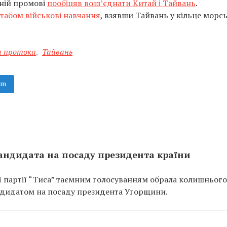
чній промові
пообіцяв возз’єднати Китай і Тайвань
.
табом військові навчання
, взявши Тайвань у кільце морс
а протока
,
Тайвань
am
кандидата на посаду президента країни
ї партії “Тиса” таємним голосуванням обрала колишнього
ндидатом на посаду президента Угорщини.