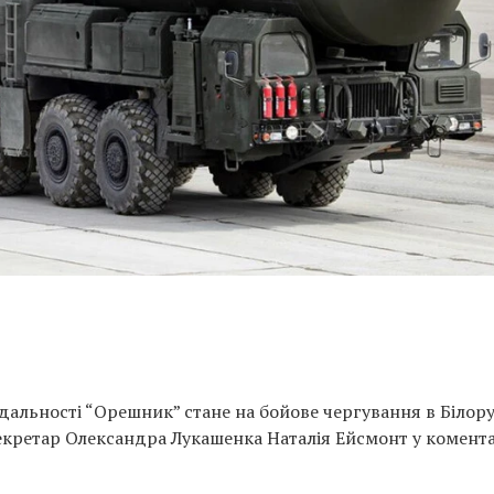
альності “Орешник” стане на бойове чергування в Білору
секретар Олександра Лукашенка Наталія Ейсмонт у комента