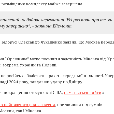
ля розміщення комплексу майже завершена.
оставлений на бойове чергування. Усі розмови про те, чи
ьому завершено”
, – заявила Ейсмонт.
 Білорусі Олександр Лукашенко заявив, що Москва перед
ня “Орешника” може посилити залежність Мінська від Кр
н, зокрема України та Польщі.
це російська балістична ракета середньої дальності. Упе
опаді 2024 року, завдавши удару по Дніпру.
тлі покращення стосунків зі США,
намагається вийти
з
о найнижчого рівня з весни
, поставивши під сумнів
оскви, так і Мінська.