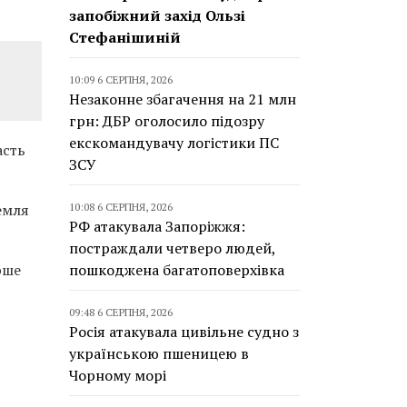
запобіжний захід Ользі
Стефанішиній
10:09 6 СЕРПНЯ, 2026
Незаконне збагачення на 21 млн
грн: ДБР оголосило підозру
екскомандувачу логістики ПС
асть
ЗСУ
емля
10:08 6 СЕРПНЯ, 2026
РФ атакувала Запоріжжя:
постраждали четверо людей,
рше
пошкоджена багатоповерхівка
09:48 6 СЕРПНЯ, 2026
Росія атакувала цивільне судно з
українською пшеницею в
Чорному морі