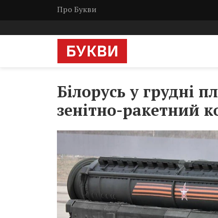
Про Букви
Білорусь у грудні п
зенітно-ракетний 