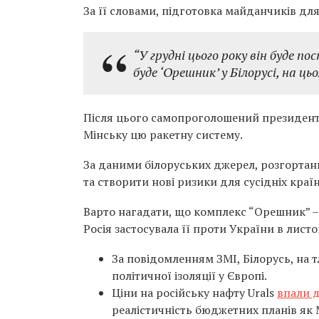
За її словами, підготовка майданчиків д
“У грудні цього року він буде п
буде ‘Орешник’ у Білорусі, на ц
Після цього самопроголошений президент
Мінську цю ракетну систему.
За даними білоруських джерел, розгортан
та створити нові ризики для сусідніх краї
Варто нагадати, що комплекс “Орешник” – 
Росія застосувала її проти України в лист
За повідомленням ЗМІ, Білорусь, на 
політичної ізоляції у Європі.
Ціни на російську нафту Urals
впали д
реалістичність бюджетних планів як М