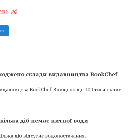
мль
,
рф
am
шкоджено склади видавництва BookChef
видавництва BookChef. Знищено ще 100 тисяч книг.
кілька діб немає питної води
ілька діб відсутнє водопостачання.