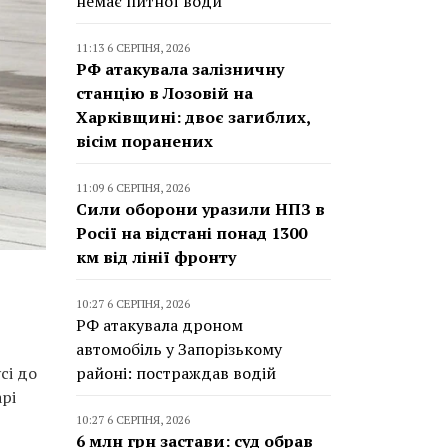
немає питної води
11:13 6 СЕРПНЯ, 2026
РФ атакувала залізничну
станцію в Лозовій на
Харківщині: двоє загиблих,
вісім поранених
11:09 6 СЕРПНЯ, 2026
Сили оборони уразили НПЗ в
Росії на відстані понад 1300
км від лінії фронту
10:27 6 СЕРПНЯ, 2026
РФ атакувала дроном
автомобіль у Запорізькому
сі до
районі: постраждав водій
рі
10:27 6 СЕРПНЯ, 2026
6 млн грн застави: суд обрав