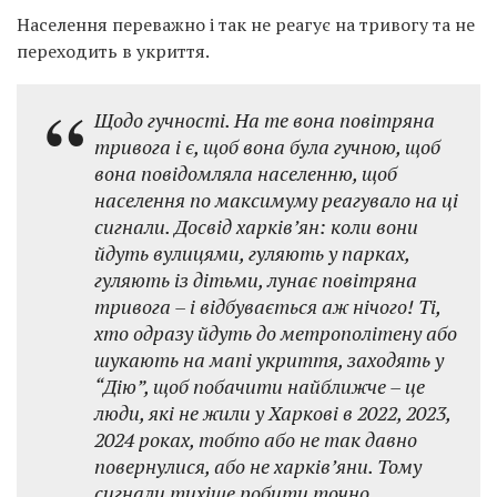
Населення переважно і так не реагує на тривогу та не
переходить в укриття.
Щодо гучності. На те вона повітряна
тривога і є, щоб вона була гучною, щоб
вона повідомляла населенню, щоб
населення по максимуму реагувало на ці
сигнали. Досвід харків’ян: коли вони
йдуть вулицями, гуляють у парках,
гуляють із дітьми, лунає повітряна
тривога – і відбувається аж нічого! Ті,
хто одразу йдуть до метрополітену або
шукають на мапі укриття, заходять у
“Дію”, щоб побачити найближче – це
люди, які не жили у Харкові в 2022, 2023,
2024 роках, тобто або не так давно
повернулися, або не харків’яни. Тому
сигнали тихіше робити точно,