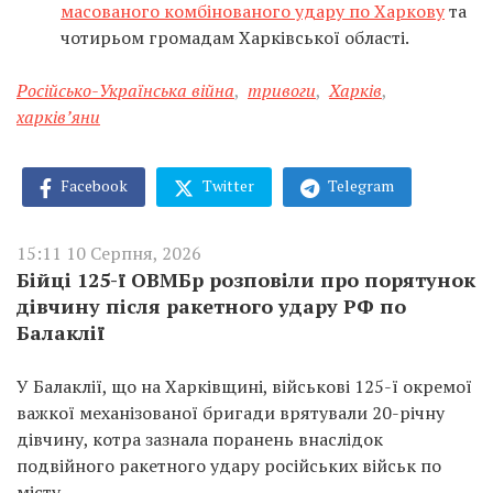
масованого комбінованого удару по Харкову
та
чотирьом громадам Харківської області.
Російсько-Українська війна
,
тривоги
,
Харків
,
харків’яни
Facebook
Twitter
Telegram
15:11 10 Серпня, 2026
Бійці 125-ї ОВМБр розповіли про порятунок
дівчину після ракетного удару РФ по
Балаклії
У Балаклії, що на Харківщині, військові 125-ї окремої
важкої механізованої бригади врятували 20-річну
дівчину, котра зазнала поранень внаслідок
подвійного ракетного удару російських військ по
місту.