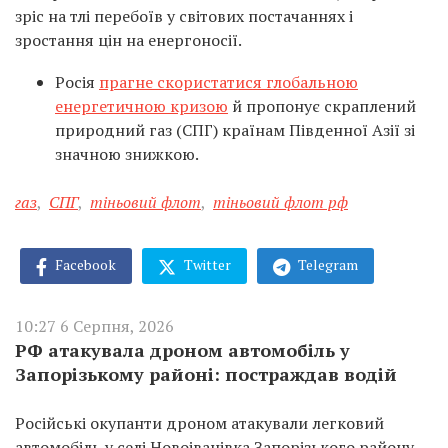
зріс на тлі перебоїв у світових постачаннях і
зростання цін на енергоносії.
Росія
прагне скористатися глобальною
енергетичною кризою
й пропонує скраплений
природний газ (СПГ) країнам Південної Азії зі
значною знижкою.
газ
,
СПГ
,
тіньовий флот
,
тіньовий флот рф
Facebook
Twitter
Telegram
10:27 6 Серпня, 2026
РФ атакувала дроном автомобіль у
Запорізькому районі: постраждав водій
Російські окупанти дроном атакували легковий
автомобіль у селі Новоіванівка Запорізького району.