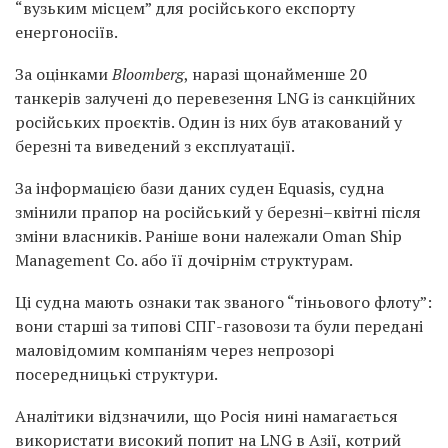
“вузьким місцем” для російського експорту
енергоносіїв.
За оцінками
Bloomberg
, наразі щонайменше 20
танкерів залучені до перевезення LNG із санкційних
російських проєктів. Один із них був атакований у
березні та виведений з експлуатації.
За інформацією бази даних суден Equasis, судна
змінили прапор на російський у березні–квітні після
зміни власників. Раніше вони належали Oman Ship
Management Co. або її дочірнім структурам.
Ці судна мають ознаки так званого “тіньового флоту”:
вони старші за типові СПГ-газовози та були передані
маловідомим компаніям через непрозорі
посередницькі структури.
Аналітики відзначили, що Росія нині намагається
використати високий попит на LNG в Азії, котрий