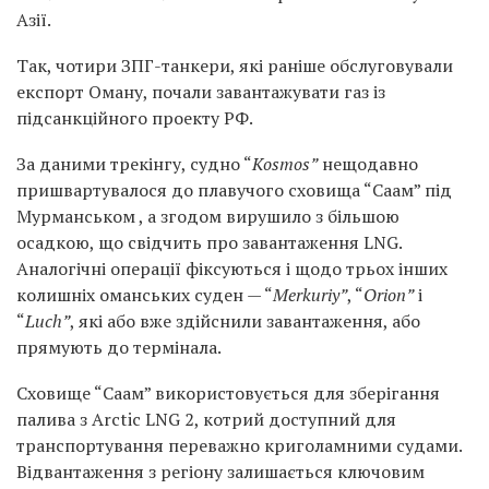
Азії.
Так, чотири ЗПГ-танкери, які раніше обслуговували
експорт Оману, почали завантажувати газ із
підсанкційного проекту РФ.
За даними трекінгу, судно “
Kosmos”
нещодавно
пришвартувалося до плавучого сховища “Саам” під
Мурманськом , а згодом вирушило з більшою
осадкою, що свідчить про завантаження LNG.
Аналогічні операції фіксуються і щодо трьох інших
колишніх оманських суден — “
Merkuriy”
, “
Orion”
і
“
Luch”
, які або вже здійснили завантаження, або
прямують до термінала.
Сховище “Саам” використовується для зберігання
палива з Arctic LNG 2, котрий доступний для
транспортування переважно криголамними судами.
Відвантаження з регіону залишається ключовим