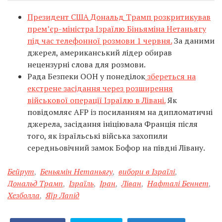
Президент США Дональд Трамп розкритикував
прем’єр-міністра Ізраїлю Біньяміна Нетаньягу
під час телефонної розмови 1 червня.
За даними
джерел, американський лідер обирав
нецензурні слова для розмови.
Рада Безпеки ООН у понеділок
збереться на
екстрене засідання через розширення
військової операції Ізраїлю в Лівані.
Як
повідомляє AFP із посиланням на дипломатичні
джерела, засідання ініціювала Франція після
того, як ізраїльські війська захопили
середньовічний замок Бофор на півдні Лівану.
Бейрут
,
Беньямін Нетаньягу
,
вибори в Ізраїлі
,
Дональд Трамп
,
Ізраїль
,
Іран
,
Ліван
,
Нафталі Беннет
,
Хезболла
,
Яїр Лапід