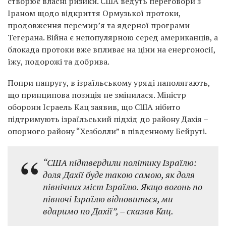
створює власні ризики. США ведуть переговори з
Іраном щодо відкриття Ормузької протоки,
продовження перемир’я та ядерної програми
Тегерана. Війна є непопулярною серед американців, а
блокада протоки вже впливає на ціни на енергоносії,
їжу, подорожі та добрива.
Попри напругу, в ізраїльському уряді наполягають,
що принципова позиція не змінилася. Міністр
оборони Ісраель Кац заявив, що США нібито
підтримують ізраїльський підхід до району Дахія –
опорного району “Хезболли” в південному Бейруті.
“США підтвердили політику Ізраїлю:
доля Дахії буде такою самою, як доля
північних міст Ізраїлю. Якщо вогонь по
півночі Ізраїлю відновиться, ми
вдаримо по Дахії”,
– сказав Кац.