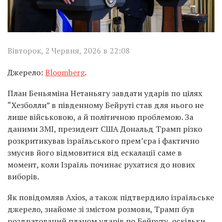
Вівторок, 2 Червня, 2026 в 22:08
Джерело:
Bloomberg
.
План Беньяміна Нетаньягу завдати ударів по цілях
“Хезболли” в південному Бейруті став для нього не
лише військовою, а й політичною проблемою. За
даними ЗМІ, президент США Дональд Трамп різко
розкритикував ізраїльського прем’єра і фактично
змусив його відмовитися від ескалації саме в
момент, коли Ізраїль починає рухатися до нових
виборів.
Як повідомляв Axios, а також підтвердило ізраїльське
джерело, знайоме зі змістом розмови, Трамп був
роздратований планом ударів по Бейруту, оскільки