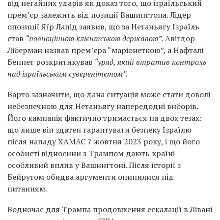
від негайних ударів як доказ того, що ізраїльський
прем’єр залежить від позиції Вашингтона. Лідер
опозиції Яїр Лапід заявив, що за Нетаньягу Ізраїль
став
“повноцінною клієнтською державою”
. Авігдор
Ліберман назвав прем’єра “маріонеткою”, а Нафталі
Беннет розкритикував
“уряд, який втратив контроль
над ізраїльським суверенітетом”.
Варто зазначити, що дана ситуація може стати доволі
небезпечною для Нетаньягу напередодні виборів.
Його кампанія фактично тримається на двох тезах:
що лише він здатен гарантувати безпеку Ізраїлю
після нападу ХАМАС 7 жовтня 2023 року, і що його
особисті відносини з Трампом дають країні
особливий вплив у Вашингтоні. Після історії з
Бейрутом обидва аргументи опинилися під
питанням.
Водночас для Трампа продовження ескалації в Лівані