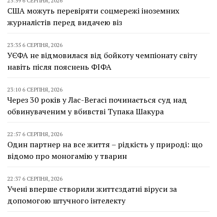
23:59 6 СЕРПНЯ, 2026
США можуть перевіряти соцмережі іноземних
журналістів перед видачею віз
23:35 6 СЕРПНЯ, 2026
УЄФА не відмовилася від бойкоту чемпіонату світу
навіть після пояснень ФІФА
23:10 6 СЕРПНЯ, 2026
Через 30 років у Лас-Вегасі починається суд над
обвинуваченим у вбивстві Тупака Шакура
22:57 6 СЕРПНЯ, 2026
Один партнер на все життя – рідкість у природі: що
відомо про моногамію у тварин
22:37 6 СЕРПНЯ, 2026
Учені вперше створили життєздатні віруси за
допомогою штучного інтелекту