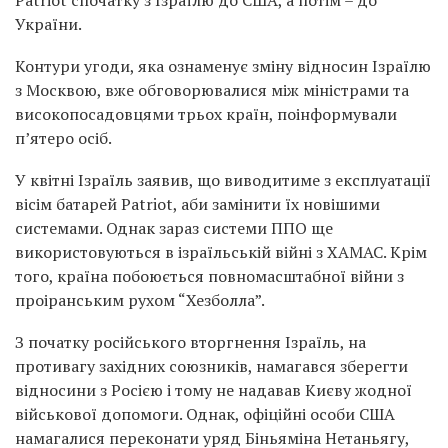
Patriot спочатку з Ізраїлю до США, а потім – до
України.
Контури угоди, яка ознаменує зміну відносин Ізраїлю
з Москвою, вже обговорювалися між міністрами та
високопосадовцями трьох країн, поінформували
п’ятеро осіб.
У квітні Ізраїль заявив, що виводитиме з експлуатації
вісім батарей Patriot, аби замінити їх новішими
системами. Однак зараз системи ППО ще
використовуються в ізраїльській війні з ХАМАС. Крім
того, країна побоюється повномасштабної війни з
проіранським рухом “Хезболла”.
З початку російського вторгнення Ізраїль, на
противагу західних союзників, намагався зберегти
відносини з Росією і тому не надавав Києву жодної
військової допомоги. Однак, офіційні особи США
намагалися переконати уряд Біньяміна Нетаньягу,