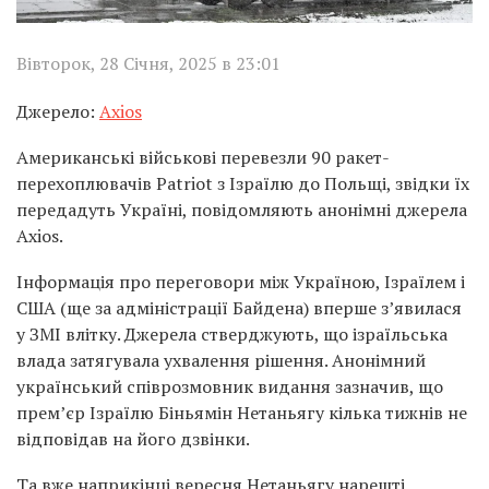
Вівторок, 28 Січня, 2025 в 23:01
Джерело:
Axios
Американські військові перевезли 90 ракет-
перехоплювачів Patriot з Ізраїлю до Польщі, звідки їх
передадуть Україні, повідомляють анонімні джерела
Axios.
Інформація про переговори між Україною, Ізраїлем і
США (ще за адміністрації Байдена) вперше з’явилася
у ЗМІ влітку. Джерела стверджують, що ізраїльська
влада затягувала ухвалення рішення. Анонімний
український співрозмовник видання зазначив, що
прем’єр Ізраїлю Біньямін Нетаньягу кілька тижнів не
відповідав на його дзвінки.
Та вже наприкінці вересня Нетаньягу нарешті