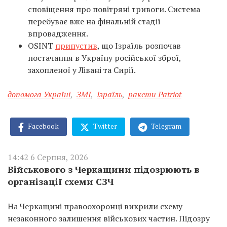
сповіщення про повітряні тривоги. Система
перебуває вже на фінальній стадії
впровадження.
OSINT
припустив
, що Ізраїль розпочав
постачання в Україну російської зброї,
захопленої у Лівані та Сирії.
допомога Україні
,
ЗМІ
,
Ізраїль
,
ракети Patriot
Facebook
Twitter
Telegram
14:42 6 Серпня, 2026
Військового з Черкащини підозрюють в
організації схеми СЗЧ
На Черкащині правоохоронці викрили схему
незаконного залишення військових частин. Підозру