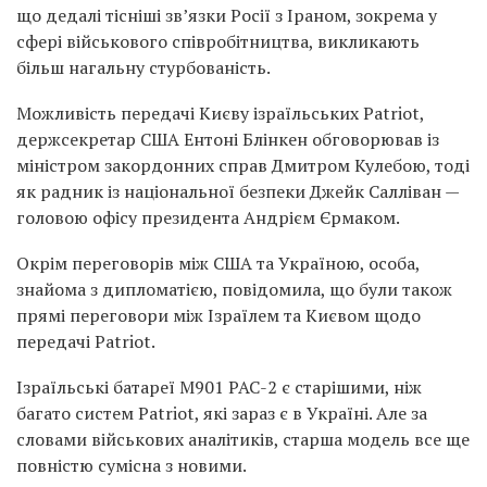
що дедалі тісніші зв’язки Росії з Іраном, зокрема у
сфері військового співробітництва, викликають
більш нагальну стурбованість.
Можливість передачі Києву ізраїльських Patriot,
держсекретар США Ентоні Блінкен обговорював із
міністром закордонних справ Дмитром Кулебою, тоді
як радник із національної безпеки Джейк Салліван —
головою офісу президента Андрієм Єрмаком.
Окрім переговорів між США та Україною, особа,
знайома з дипломатією, повідомила, що були також
прямі переговори між Ізраїлем та Києвом щодо
передачі Patriot.
Ізраїльські батареї M901 PAC-2 є старішими, ніж
багато систем Patriot, які зараз є в Україні. Але за
словами військових аналітиків, старша модель все ще
повністю сумісна з новими.