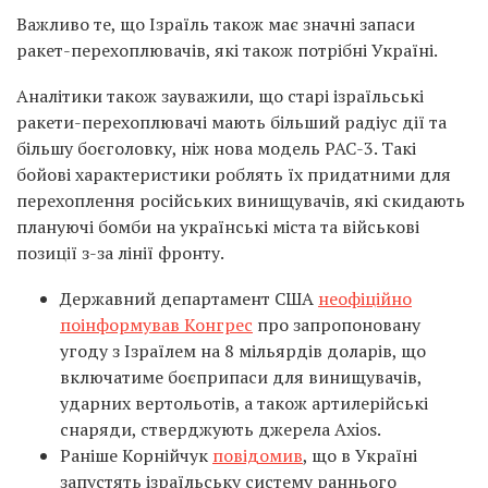
Важливо те, що Ізраїль також має значні запаси
ракет-перехоплювачів, які також потрібні Україні.
Аналітики також зауважили, що старі ізраїльські
ракети-перехоплювачі мають більший радіус дії та
більшу боєголовку, ніж нова модель PAC-3. Такі
бойові характеристики роблять їх придатними для
перехоплення російських винищувачів, які скидають
плануючі бомби на українські міста та військові
позиції з-за лінії фронту.
Державний департамент США
неофіційно
поінформував Конгрес
про запропоновану
угоду з Ізраїлем на 8 мільярдів доларів, що
включатиме боєприпаси для винищувачів,
ударних вертольотів, а також артилерійські
снаряди, стверджують джерела Axios.
Раніше Корнійчук
повідомив
, що в Україні
запустять ізраїльську систему раннього