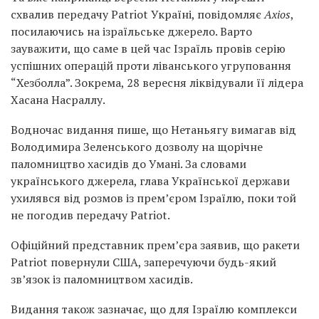
схвалив передачу Patriot Україні, повідомляє
Axios
,
посилаючись на ізраїльське джерело. Варто
зауважити, що саме в цей час Ізраїль провів серію
успішних операцій проти ліванського угруповання
“Хезболла”. Зокрема, 28 вересня ліквідували її лідера
Хасана Насраллу.
Водночас видання пише, що Нетаньягу вимагав від
Володимира Зеленського дозволу на щорічне
паломництво хасидів до Умані. За словами
українського джерела, глава Української держави
ухилявся від розмов із прем’єром Ізраїлю, поки той
не погодив передачу Patriot.
Офіційний представник прем’єра заявив, що ракети
Patriot повернули США, заперечуючи будь-який
зв’язок із паломництвом хасидів.
Видання також зазначає, що для Ізраїлю комплекси