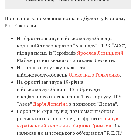
Прощання та поховання воїна відбулося у Кривому
Розі 4 жовтня.
На фронті загинув військовослужбовець,
колишній телеоператор “5 каналу” і ТРК “АСС”,
підприємець із Чернівців
Ярослав Левицький
.
Майже рік він вважався зниклим безвісти.
На війні загинув журналіст та
військовослужбовець
Олександр Голяченко
.
На фронті загинула 19-річна
військовослужбовиця 12-ї бригади
спеціального призначення 1-го корпусу НГУ
“Азов”
Дар’я Лопатіна
з позивним “Дельта”.
Боронячи Україну від повномасштабного
російського вторгнення, на фронті
загинув
український художник Кирило Гриньов
. Він
належав до мистецького об’єднання “P. Е. П.”