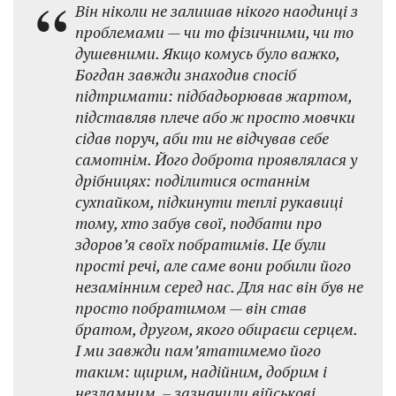
Він ніколи не залишав нікого наодинці з
проблемами — чи то фізичними, чи то
душевними. Якщо комусь було важко,
Богдан завжди знаходив спосіб
підтримати: підбадьорював жартом,
підставляв плече або ж просто мовчки
сідав поруч, аби ти не відчував себе
самотнім. Його доброта проявлялася у
дрібницях: поділитися останнім
сухпайком, підкинути теплі рукавиці
тому, хто забув свої, подбати про
здоров’я своїх побратимів. Це були
прості речі, але саме вони робили його
незамінним серед нас. Для нас він був не
просто побратимом — він став
братом, другом, якого обираєш серцем.
І ми завжди пам’ятатимемо його
таким: щирим, надійним, добрим і
незламним, – зазначили військові.