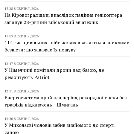
13:28 8 СЕРПНЯ, 2026
На Кіровоградщині внаслідок падіння гелікоптера
загинув 28-річний військовий авіатехнік
13:03 8 СЕРПНЯ, 2026
114 тис. цивільних і військових вважаються зниклими
безвісти: що заважає їх пошуку
12:47 8 СЕРПНЯ, 2026
У Німеччині помітили дрони над базою, де
ремонтують Patriot
12:31 8 СЕРПНЯ, 2026
Енергосистема пройшла період рекордної спеки без
графіків відключень – Шмигаль
12:20 8 СЕРПНЯ, 2026
У Миколаєві чоловік забив знайомого до смерті
сапою