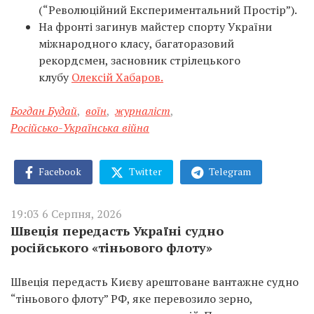
(“Революційний Експериментальний Простір”).
На фронті загинув майстер спорту України
міжнародного класу, багаторазовий
рекордсмен, засновник стрілецького
клубу
Олексій Хабаров.
Богдан Будай
,
воїн
,
журналіст
,
Російсько-Українська війна
Facebook
Twitter
Telegram
19:03 6 Серпня, 2026
Швеція передасть Україні судно
російського «тіньового флоту»
Швеція передасть Києву арештоване вантажне судно
“тіньового флоту” РФ, яке перевозило зерно,