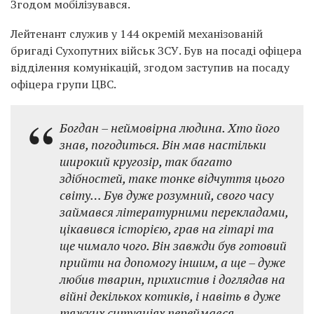
Згодом мобілізувався.
Лейтенант служив у 144 окремій механізованій
бригаді Сухопутних військ ЗСУ. Був на посаді офіцера
відділення комунікацій, згодом заступив на посаду
офіцера групи ЦВС.
Богдан – неймовірна людина. Хто його
знав, погодиться. Він мав настільки
широкий кругозір, так багато
здібностей, таке тонке відчуття цього
світу… Був дуже розумний, свого часу
займався літературними перекладами,
цікавився історією, грав на гітарі та
ще чимало чого. Він завжди був готовий
прийти на допомогу іншим, а ще – дуже
любив тварин, прихистив і доглядав на
війні декількох котиків, і навіть в дуже
тяжких ситуаціях переймався,