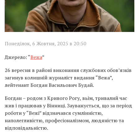
Понеділок, 6 Жовтня, 2025 в 20:50
Джерело: “
Вежа
”
26 вересня в районі виконання службових обов’язків
загинув колишній журналіст видання “Вежа”,
лейтенант Богдан Васильович Будай.
Богдан – родом з Кривого Рогу, вьім, тривалий час
жив і працював у Вінниці. Зауважується, що за період
роботи у “Вежі” відзначався сумлінністю,
наполегливістю, професіоналізмом, людяністю та
відповідальністю.