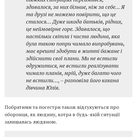
здавалося, за них більше, ніж за себе… Я
та друзі не можемо повірити, що це
сталося… Дуже шкода батьків, рідних,
це неймовірне горе. Здавалося, що
настільки світла і чиста людина, яка
була такою попри чимало випробувань,
має врешті здобути в житті бажане і
здійснити свої плани. Ми не встигли
одружитися, не встигли реалізувати
чимало планів, мрій, дуже багато чого
не встигли…, – розповіла його кохана
дівчина Юлія.
Побратими та посестри також відгукуються про
оборонця, як людину, котра в будь-якій ситуації
залишалась людяною.