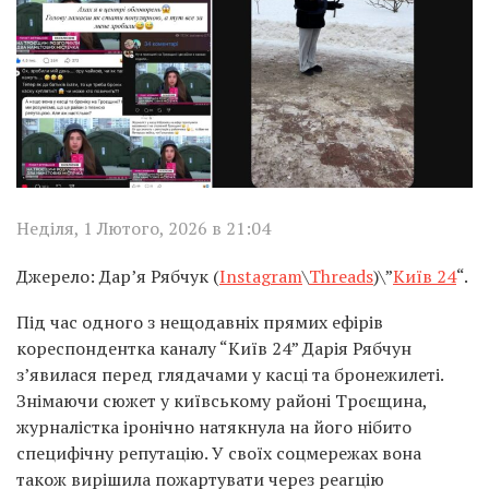
Неділя, 1 Лютого, 2026 в 21:04
Джерело: Дар’я Рябчук (
Instagram
\
Threads
)\”
Київ 24
“.
Під час одного з нещодавніх прямих ефірів
кореспондентка каналу “Київ 24” Дарія Рябчун
з’явилася перед глядачами у касці та бронежилеті.
Знімаючи сюжет у київському районі Троєщина,
журналістка іронічно натякнула на його нібито
специфічну репутацію. У своїх соцмережах вона
також вирішила пожартувати через реаrцію