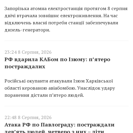
Запорізька атомна електростанція протягом 8 серпня
двічі втрачала зовнішнє електроживлення. На час
відключень власні потреби станції забезпечували
дизель-генератори.
23:24 8 Серпня, 2026
РФ вдарила КАБом по Ізюму: п’ятеро
постраждалих
Російські окупанти атакували Ізюм Харківської
області керованою авіабомбою. Унаслідок удару
поранення дістали п’ятеро людей.
22:48 8 Серпня, 2026
Атака РФ по Павлограду: постраждали
дев’ять людей, четверо з них – діти