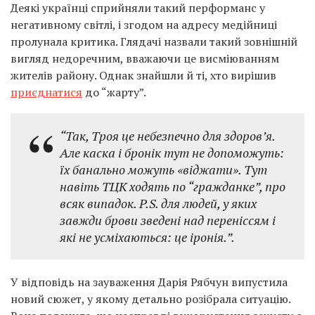
Деякі українці сприйняли такий перформанс у
негативному світлі, і згодом на адресу медійниці
пролунала критика. Глядачі назвали такий зовнішній
вигляд недоречним, вважаючи це висміюванням
жителів району. Однак знайшли й ті, хто вирішив
приєднатися
до “жарту”.
“Так, Троя це небезпечно для здоров’я.
Але каска і бронік тут не допоможуть:
їх банально можуть «віджати». Тут
навіть ТЦК ходять по “гражданке”, про
всяк випадок. P.S. для людей, у яких
завжди брови зведені над переніссям і
які не усміхаються: це іронія.”.
У відповідь на зауваження Дарія Рябчун випустила
новий сюжет, у якому детально розібрала ситуацію.