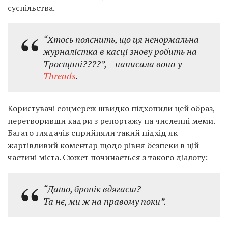
суспільства.
“Хтось пояснить, що ця ненормальна
журналістка в касці знову робить на
Троєщині????”,
– написала вона у
Threads
.
Користувачі соцмереж швидко підхопили цей образ,
перетворивши кадри з репортажу на численні меми.
Багато глядачів сприйняли такий підхід як
жартівливий коментар щодо рівня безпеки в цій
частині міста. Сюжет починається з такого діалогу:
“
Дашо, бронік вдягаєш?
Та нє, ми ж на правому поки”.