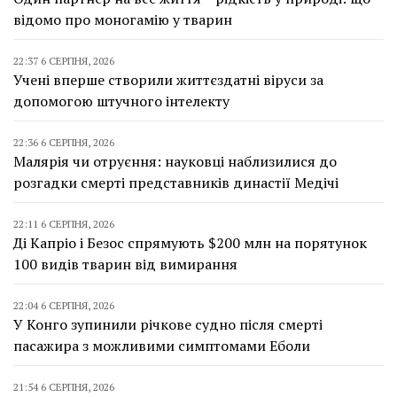
відомо про моногамію у тварин
22:37 6 СЕРПНЯ, 2026
Учені вперше створили життєздатні віруси за
допомогою штучного інтелекту
22:36 6 СЕРПНЯ, 2026
Малярія чи отруєння: науковці наблизилися до
розгадки смерті представників династії Медічі
22:11 6 СЕРПНЯ, 2026
Ді Капріо і Безос спрямують $200 млн на порятунок
100 видів тварин від вимирання
22:04 6 СЕРПНЯ, 2026
У Конго зупинили річкове судно після смерті
пасажира з можливими симптомами Еболи
21:54 6 СЕРПНЯ, 2026