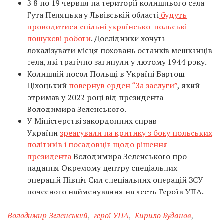
З 8 по 19 червня на території колишнього села
Гута Пеняцька у Львівській області
будуть
проводитися спільні українсько-польські
пошукові роботи
. Дослідники хочуть
локалізувати місця поховань останків мешканців
села, які трагічно загинули у лютому 1944 року.
Колишній посол Польщі в Україні Бартош
Ціхоцький
повернув орден “За заслуги”
, який
отримав у 2022 році від президента
Володимира Зеленського.
У Міністерстві закордонних справ
України
зреагували на критику з боку польських
політиків і посадовців щодо рішення
президента
Володимира Зеленського про
надання Окремому центру спеціальних
операцій Північ Сил спеціальних операцій ЗСУ
почесного найменування на честь Героїв УПА.
Володимир Зеленський
,
герої УПА
,
Кирило Буданов
,