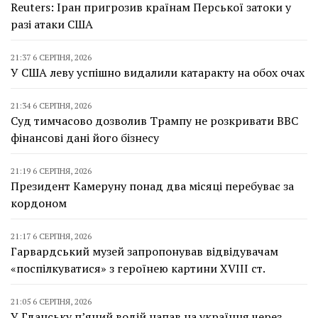
Reuters: Іран пригрозив країнам Перської затоки у
разі атаки США
21:37 6 СЕРПНЯ, 2026
У США леву успішно видалили катаракту на обох очах
21:34 6 СЕРПНЯ, 2026
Суд тимчасово дозволив Трампу не розкривати BBC
фінансові дані його бізнесу
21:19 6 СЕРПНЯ, 2026
Президент Камеруну понад два місяці перебуває за
кордоном
21:17 6 СЕРПНЯ, 2026
Гарвардський музей запропонував відвідувачам
«поспілкуватися» з героїнею картини XVIII ст.
21:05 6 СЕРПНЯ, 2026
У Гданську п’яний водій напав на українця через