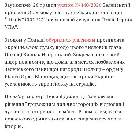
Зауважимо, 26 травня
указом №440/2026
Зеленський
присвоїв Окремому центру спеціальних операцій
“Північ” ССО ЗСУ почесне найменування “імені Героїв
УПА”.
Згодом у Польщі
обурились рішенням
президента
України. Свою думку щодо цього висловив глава
Польщі Кароль Навроцький. Зокрема польський
лідер повідомив, що домагатиметься позбавлення
Зеленського найвищої нагороди Польщі – ордену
Білого Орла. Він додав, що такі кроки України
ускладнюють європейську інтеграцію.
Прем’єр-міністр Польщі Дональд Туск назвав
рішення “тривожним для двосторонніх відносин і
чутливості історичної пам’яті”. Разом з тим, глава
польського уряду закликав не сперечатися через
історію.