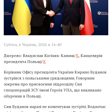
Субота, 6 Червня, 2026 в 16:40
Джерело: Владислав Косіняк-Камиш/
X
, Канцелярія
президента Польщі/
X
Керівник Офісу президента України Кирило Буданов
зустрівся з польськими урядовцями. Говорили
зокрема про присвоєння підрозділу Сил
спецоперацій ЗСУ імені Героїв УПА, що викликало
обурення в Польщі.
Сам Буданов наразі не коментував зустрічі. Водночас