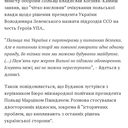
міністр оборони Польщі Владислав Косіняк-Камиш
заявив, що “чітко висловив” очікування польської
влади щодо рішення президента України
Володимира Зеленського назвати підрозділ ССО на
честь Героїв УПА..
“
Польща та Україна є партнерами у питаннях безпеки.
Але в питаннях історії ми повинні говорити одне одному
правду, бо тільки так ми можемо будувати майбутнє.
(…) Пам’ять про жертв Волині не підлягає обговоренню.
Існують межі, які не можна переступати
“, – йдеться у
дописі.
Також повідомляється, що Буданов зустрівся з
керівником Бюро міжнародної політики президента
Польщі Марціном Пшидачем. Розмова стосувалася
двосторонніх відносин, зокрема й “історичних
проблем, що випливають з останніх рішень
української сторони”.