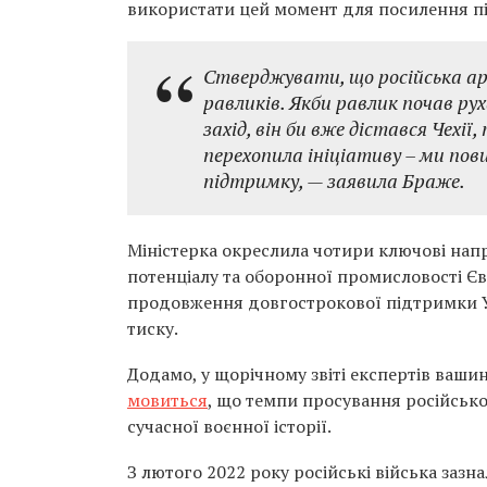
використати цей момент для посилення п
Стверджувати, що російська арм
равликів. Якби равлик почав ру
захід, він би вже дістався Чехії
перехопила ініціативу – ми по
підтримку, — заявила Браже.
Міністерка окреслила чотири ключові на
потенціалу та оборонної промисловості Є
продовження довгострокової підтримки Ук
тиску.
Додамо, у щорічному звіті експертів ваши
мовиться
, що темпи просування російсько
сучасної воєнної історії.
З лютого 2022 року російські війська зазна