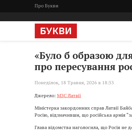
Про Букви
«Було б образою для
про пересування рос
Понеділок, 18 Травня, 2026 в 18:33
Джерело:
МЗС Латвії
Міністерка закордонних справ Латвії Байб
Росію, відзначивши, що російська армія “з
Глава відомства наголосила, що Росія не до