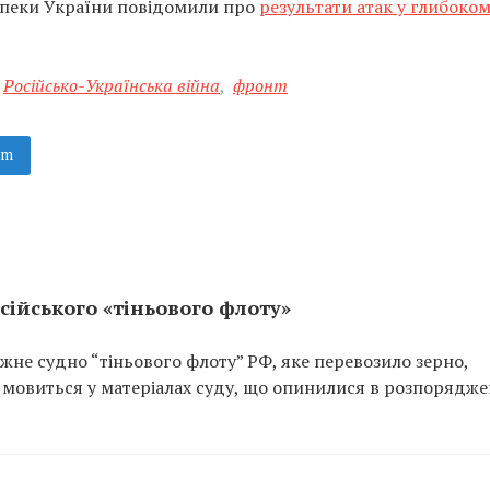
зпеки України повідомили про
результати атак у глибоко
Російсько-Українська війна
,
фронт
am
сійського «тіньового флоту»
не судно “тіньового флоту” РФ, яке перевозило зерно,
 мовиться у матеріалах суду, що опинилися в розпорядже