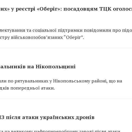
их» у реєстрі «Оберіг»: посадовцям ТЦК оголо
ектування та соціальної підтримки повідомили про підо
тру військовозобов’язаних “Оберіг”.
вальників на Нікопольщині
или по рятувальниках у Нікопольському районі, що на
ідків попередньої атаки.
ПЗ після атаки українських дронів
ежа на великому нафтопереробному заводі після атаки