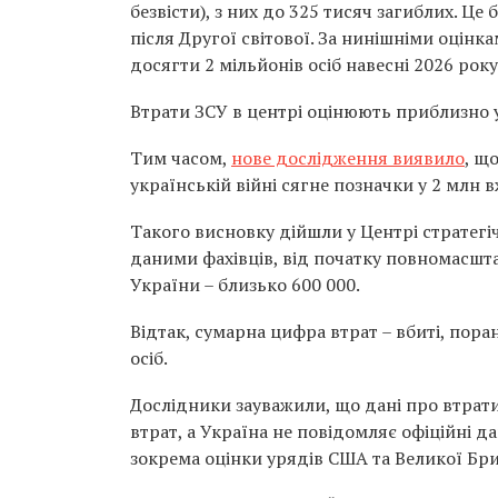
безвісти), з них до 325 тисяч загиблих. Це 
після Другої світової. За нинішніми оцінк
досягти 2 мільйонів осіб навесні 2026 року
Втрати ЗСУ в центрі оцінюють приблизно у 
Тим часом,
нове дослідження виявило
, щ
українській війні сягне позначки у 2 млн в
Такого висновку дійшли у Центрі стратегі
даними фахівців, від початку повномасшта
України – близько 600 000.
Відтак, сумарна цифра втрат – вбиті, поран
осіб.
Дослідники зауважили, що дані про втрати
втрат, а Україна не повідомляє офіційні да
зокрема оцінки урядів США та Великої Бри