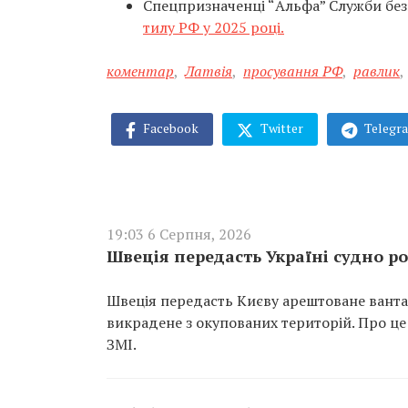
Спецпризначенці “Альфа” Служби бе
тилу РФ у 2025 році.
коментар
,
Латвія
,
просування РФ
,
равлик
,
Facebook
Twitter
Telegr
19:03 6 Серпня, 2026
Швеція передасть Україні судно ро
Швеція передасть Києву арештоване вантаж
викрадене з окупованих територій. Про це
ЗМІ.