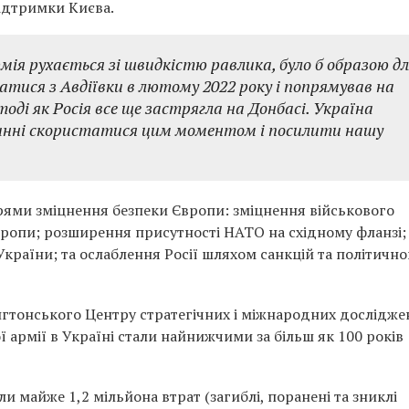
ідтримки Києва.
ія рухається зі швидкістю равлика, було б образою д
хатися з Авдіївки в лютому 2022 року і попрямував на
, тоді як Росія все ще застрягла на Донбасі. Україна
винні скористатися цим моментом і посилити нашу
прями зміцнення безпеки Європи:
зміцнення військового
вропи; розширення присутності НАТО на східному фланзі;
раїни; та ослаблення Росії шляхом санкцій та політично
нгтонського Центру стратегічних і міжнародних дослідже
ї армії в Україні стали найнижчими за більш як 100 років
ли майже 1,2 мільйона втрат (загиблі, поранені та зниклі