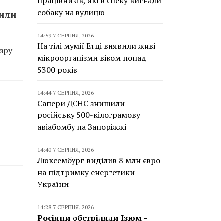
працівників, які в спеку вигнали
собаку на вулицю
сили
14:59 7 СЕРПНЯ, 2026
На тілі мумії Етці виявили живі
зру
мікроорганізми віком понад
5300 років
14:44 7 СЕРПНЯ, 2026
Сапери ДСНС знищили
російську 500-кілограмову
авіабомбу на Запоріжжі
14:40 7 СЕРПНЯ, 2026
Люксембург виділив 8 млн євро
на підтримку енергетики
України
14:28 7 СЕРПНЯ, 2026
Росіяни обстріляли Ізюм –