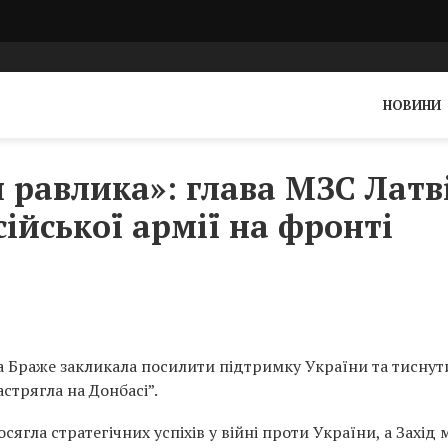
НОВИНИ
 равлика»: глава МЗС Латв
ійської армії на фронті
а Браже закликала посилити підтримку України та тиснут
астрягла на Донбасі”.
сягла стратегічних успіхів у війні проти України, а Захід 