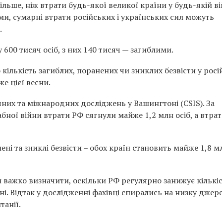
більше, ніж втрати будь-якої великої країни у будь-якій ві
ами, сумарні втрати російських і українських сил можуть
.
600 тисяч осіб, з них 140 тисяч — загиблими.
о кількість загиблих, поранених чи зниклих безвісти у росі
же цієї весни.
чних та міжнародних досліджень у Вашингтоні (CSIS). За
бної війни втрати РФ сягнули майже 1,2 млн осіб, а втра
ені та зниклі безвісти – обох країн становить майже 1,8 м
 важко визначити, оскільки РФ регулярно занижує кількі
ні. Відтак у дослідженні фахівці спирались на низку джере
танії.