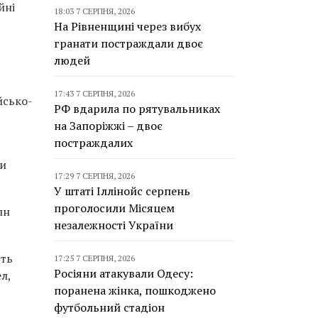
йні
18:03 7 СЕРПНЯ, 2026
На Рівненщині через вибух
гранати постраждали двоє
людей
17:43 7 СЕРПНЯ, 2026
йсько-
РФ вдарила по рятувальниках
на Запоріжжі – двоє
постраждалих
ти
17:29 7 СЕРПНЯ, 2026
У штаті Іллінойс серпень
проголосили Місяцем
лн
незалежності України
сть
17:25 7 СЕРПНЯ, 2026
Росіяни атакували Одесу:
л,
поранена жінка, пошкоджено
футбольний стадіон