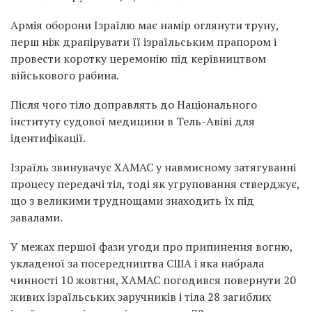
Армія оборони Ізраїлю має намір оглянути труну,
перш ніж драпірувати її ізраїльським прапором і
провести коротку церемонію під керівництвом
військового рабина.
Після чого тіло доправлять до Національного
інституту судової медицини в Тель-Авіві для
ідентифікації.
Ізраїль звинувачує ХАМАС у навмисному затягуванні
процесу передачі тіл, тоді як угруповання стверджує,
що з великими труднощами знаходить їх під
завалами.
У межах першої фази угоди про припинення вогню,
укладеної за посередництва США і яка набрала
чинності 10 жовтня, ХАМАС погодився повернути 20
живих ізраїльських заручників і тіла 28 загиблих