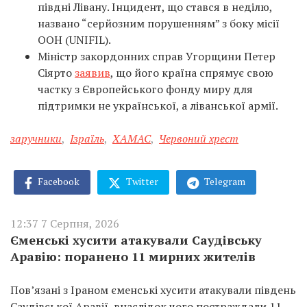
півдні Лівану. Інцидент, що стався в неділю,
названо “серйозним порушенням” з боку місії
ООН (UNIFIL).
Міністр закордонних справ Угорщини Петер
Сіярто
заявив
, що його країна спрямує свою
частку з Європейського фонду миру для
підтримки не української, а ліванської армії.
заручники
,
Ізраїль
,
ХАМАС
,
Червоний хрест
Facebook
Twitter
Telegram
12:37 7 Серпня, 2026
Єменські хусити атакували Саудівську
Аравію: поранено 11 мирних жителів
Пов’язані з Іраном єменські хусити атакували південь
Саудівської Аравії, внаслідок чого постраждали 11