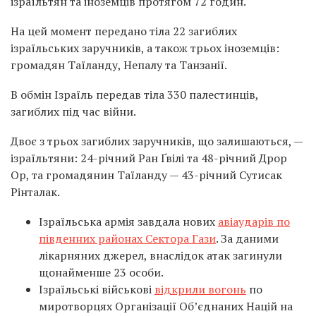
ізраїльтян та іноземців протягом 72 годин.
На цей момент передано тіла 22 загиблих
ізраїльських заручників, а також трьох іноземців:
громадян Таїланду, Непалу та Танзанії.
В обмін Ізраїль передав тіла 330 палестинців,
загиблих під час війни.
Двоє з трьох загиблих заручників, що залишаються, —
ізраїльтяни: 24-річний Ран Ґвілі та 48-річний Дрор
Ор, та громадянин Таїланду — 43-річний Сутисак
Рінталак.
Ізраїльська армія завдала нових
авіаударів по
південних районах Сектора Гази
. За даними
лікарняних джерел, внаслідок атак загинули
щонайменше 23 особи.
Ізраїльські військові
відкрили вогонь
по
миротворцях Організації Об’єднаних Націй на