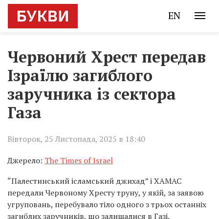
EN
Червоний Хрест передав
Ізраїлю загиблого
заручника із сектора
Газа
Вівторок, 25 Листопада, 2025 в 18:40
Джерело:
The Times of Israel
“Палестинський ісламський джихад” і ХАМАС
передали Червоному Хресту труну, у якій, за заявою
угруповань, перебувало тіло одного з трьох останніх
загиблих заручників, що залишалися в Газі.