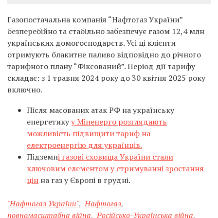
Газопостачальна компанія “Нафтогаз України”
безперебійно та стабільно забезпечує газом 12,4 млн
українських домогосподарств. Усі ці клієнти
отримують блакитне паливо відповідно до річного
тарифного плану “Фіксований”. Період дії тарифу
складає: з 1 травня 2024 року до 30 квітня 2025 року
включно.
Після масованих атак РФ на українську
енергетику
у Міненерго розглядають
можливість підвищити тариф на
електроенергію для українців.
Підземн
і газові сховища України стали
ключовим елементом у стримуванні зростання
цін
на газ у Європі в грудні.
"Нафтогаз України"
,
Нафтогаз
,
повномасштабна війна
,
Російсько-Українська війна
,