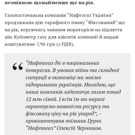
незмінною щонайменше ще на рік.
Газопостачальна компанія “Нафтогаз України”
продовжила дію тарифного плану “Фіксований” ще
на рік, керуючись чинним мораторієм на підняття
цін. Кубометр газу для клієнтів компанії й надалі
коштуватиме 7,96 грн (з ПДВ).
“Нафтогаз діє в національних
інтересах. В умовах війни та складної
ситуації в економіці ми маємо
підтримати українців. Нагадаю, що
наша компанія забезпечує газом понад
12 млн сімей. І всім їм ми наразі
гарантуємо наявність ресурсу та
фіксовану ціну на рік уперед”, –
прокоментував очільник Групи
“Нафтогаз” Олексій Чернишов.