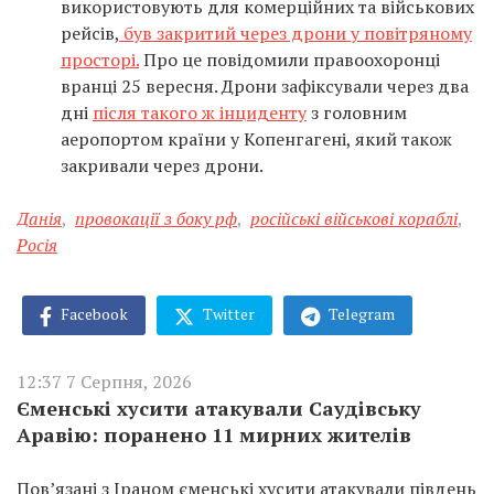
використовують для комерційних та військових
рейсів,
був закритий через дрони у повітряному
просторі.
Про це повідомили правоохоронці
вранці 25 вересня. Дрони зафіксували через два
дні
після такого ж інциденту
з головним
аеропортом країни у Копенгагені, який також
закривали через дрони.
Данія
,
провокації з боку рф
,
російські військові кораблі
,
Росія
Facebook
Twitter
Telegram
12:37 7 Серпня, 2026
Єменські хусити атакували Саудівську
Аравію: поранено 11 мирних жителів
Пов’язані з Іраном єменські хусити атакували південь