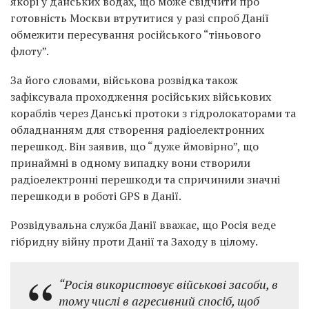
якорі у данських водах, що може свідчити про
готовність Москви втрутитися у разі спроб Данії
обмежити пересування російського “тіньового
флоту”.
За його словами, військова розвідка також
зафіксувала проходження російських військових
кораблів через Данські протоки з гідролокаторами та
обладнанням для створення радіоелектронних
перешкод. Він заявив, що “дуже ймовірно”, що
принаймні в одному випадку вони створили
радіоелектронні перешкоди та спричинили значні
перешкоди в роботі GPS в Данії.
Розвідувальна служба Данії вважає, що Росія веде
гібридну війну проти Данії та Заходу в цілому.
“Росія використовує військові засоби, в
тому числі в агресивний спосіб, щоб