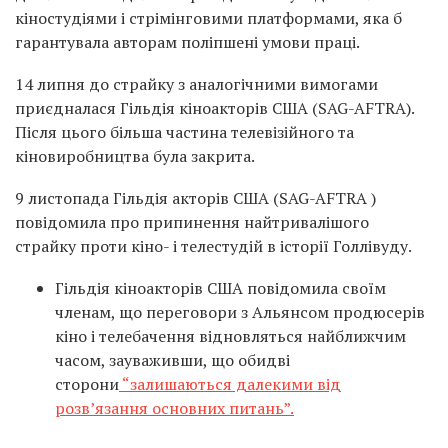
кіностудіями і стрімінговими платформами, яка б
гарантувала авторам поліпшені умови праці.
14 липня до страйку з аналогічними вимогами
приєдналася Гільдія кіноакторів США (SAG-AFTRA).
Після цього більша частина телевізійного та
кіновиробництва була закрита.
9 листопада Гільдія акторів США (SAG-AFTRA )
повідомила про припинення найтривалішого
страйку проти кіно- і телестудій в історії Голлівуду.
Гільдія кіноакторів США повідомила своїм
членам, що переговори з Альянсом продюсерів
кіно і телебачення відновляться найближчим
часом, зауваживши, що обидві
сторони
“залишаються далекими від
розв’язання основних питань”.