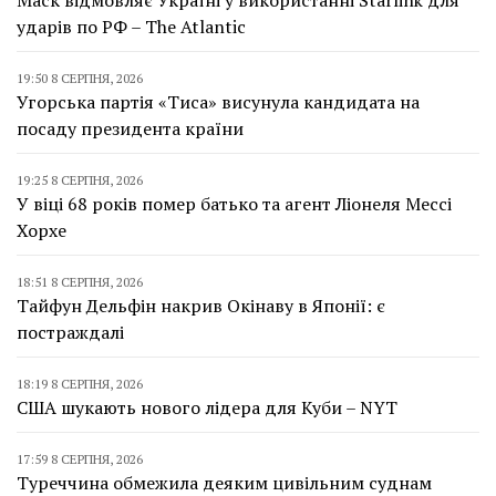
Маск відмовляє Україні у використанні Starlink для
ударів по РФ – The Atlantic
19:50 8 СЕРПНЯ, 2026
Угорська партія «Тиса» висунула кандидата на
посаду президента країни
19:25 8 СЕРПНЯ, 2026
У віці 68 років помер батько та агент Ліонеля Мессі
Хорхе
18:51 8 СЕРПНЯ, 2026
Тайфун Дельфін накрив Окінаву в Японії: є
постраждалі
18:19 8 СЕРПНЯ, 2026
США шукають нового лідера для Куби – NYT
17:59 8 СЕРПНЯ, 2026
Туреччина обмежила деяким цивільним суднам