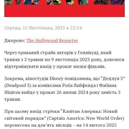
Середа, 15 Листопада, 2023 в 22:34
Джерело:
The Hollywood Reporter
Через тривалий страйк акторів у Голлівуді, який
тривав з 2 травня по 9 листопада 2023 року, довелося
відтермінувати вихід у прокат низки фільмів.
Зокрема, кіностудія Disney повідомила, що “Дедпул 3”
(Deadpool 3) за коміксами Роба Лайфелда і Фабіана
Ніціези вийде у прокат 26 липня 2024 року замість 3
травня.
При цьому вихід стрічки “Капітан Америка: Новий
світовий порядок” (Captain America: New World Order)
перенесено на дев’ять місяців – на 14 лютого 2025