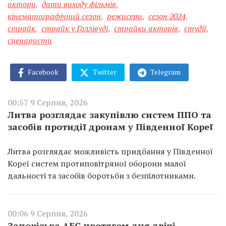
актори
,
дати виходу фільмів
,
кінематографічний сезон
,
режисери
,
сезон 2024
,
страйк
,
страйк у Голлівуді
,
страйки акторів
,
студії
,
сценаристи
Facebook
Twitter
Telegram
00:57 9 Серпня, 2026
Литва розглядає закупівлю систем ППО та
засобів протидії дронам у Південної Кореї
Литва розглядає можливість придбання у Південної
Кореї систем протиповітряної оборони малої
дальності та засобів боротьби з безпілотниками.
00:06 9 Серпня, 2026
Запорізька АЕС протягом дня двічі