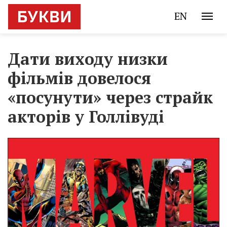
EN
Дати виходу низки
фільмів довелося
«посунути» через страйк
акторів у Голлівуді