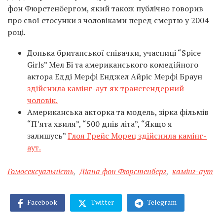
фон Фюрстенбергом, який також публічно говорив
про свої стосунки з чоловіками перед смертю у 2004
році.
Донька британської співачки, учасниці “Spice
Girls” Мел Бі та американського комедійного
актора Едді Мерфі Енджел Айріс Мерфі Браун
здійснила камінг-аут як трансгендерний
чоловік.
Американська акторка та модель, зірка фільмів
“П’ята хвиля”, “500 днів літа”, “Якщо я
залишусь”
Глоя Грейс Морец здійснила камінг-
аут.
Гомосексуальність
,
Діана фон Фюрстенберг
,
камінг-аут
Facebook
Twitter
Telegram