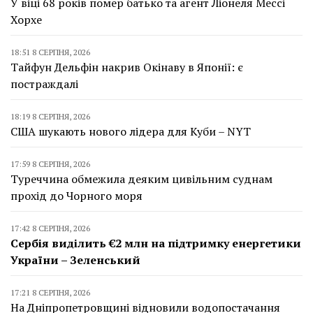
У віці 68 років помер батько та агент Ліонеля Мессі
Хорхе
18:51 8 СЕРПНЯ, 2026
Тайфун Дельфін накрив Окінаву в Японії: є
постраждалі
18:19 8 СЕРПНЯ, 2026
США шукають нового лідера для Куби – NYT
17:59 8 СЕРПНЯ, 2026
Туреччина обмежила деяким цивільним суднам
прохід до Чорного моря
17:42 8 СЕРПНЯ, 2026
Сербія виділить €2 млн на підтримку енергетики
України – Зеленський
17:21 8 СЕРПНЯ, 2026
На Дніпропетровщині відновили водопостачання