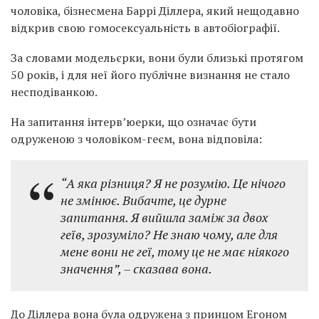
чоловіка, бізнесмена Баррі Діллера, який нещодавно
відкрив свою гомосексуальність в автобіографії.
За словами модельєрки, вони були близькі протягом
50 років, і для неї його публічне визнання не стало
несподіванкою.
На запитання інтерв’юерки, що означає бути
одруженою з чоловіком-геєм, вона відповіла:
“А яка різниця? Я не розумію. Це нічого
не змінює. Вибачте, це дурне
запитання. Я вийшла заміж за двох
геїв, зрозуміло? Не знаю чому, але для
мене вони не геї, тому це не має ніякого
значення”, – сказава вона.
До Діллера вона була одружена з принцом Егоном