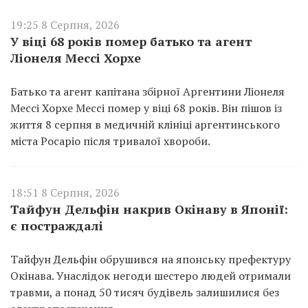
19:25 8 Серпня, 2026
У віці 68 років помер батько та агент
Ліонеля Мессі Хорхе
Батько та агент капітана збірної Аргентини Ліонеля
Мессі Хорхе Мессі помер у віці 68 років. Він пішов із
життя 8 серпня в медичній клініці аргентинського
міста Росаріо після тривалої хвороби.
18:51 8 Серпня, 2026
Тайфун Дельфін накрив Окінаву в Японії:
є постраждалі
Тайфун Дельфін обрушився на японську префектуру
Окінава. Унаслідок негоди шестеро людей отримали
травми, а понад 50 тисяч будівель залишилися без