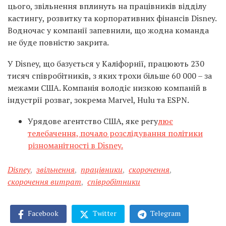
цього, звільнення вплинуть на працівників відділу
кастингу, розвитку та корпоративних фінансів Disney.
Водночас у компанії запевнили, що жодна команда
не буде повністю закрита.
У Disney, що базується у Каліфорнії, працюють 230
тисяч співробітників, з яких трохи більше 60 000 – за
межами США. Компанія володіє низкою компаній в
індустрії розваг, зокрема Marvel, Hulu та ESPN.
Урядове агентство США, яке регу
лює
телебачення, почало розслідування політики
різноманітності в Disney.
Disney
,
звільнення
,
працівники
,
скорочення
,
скорочення витрат
,
співробітники
Facebook
Twitter
Telegram