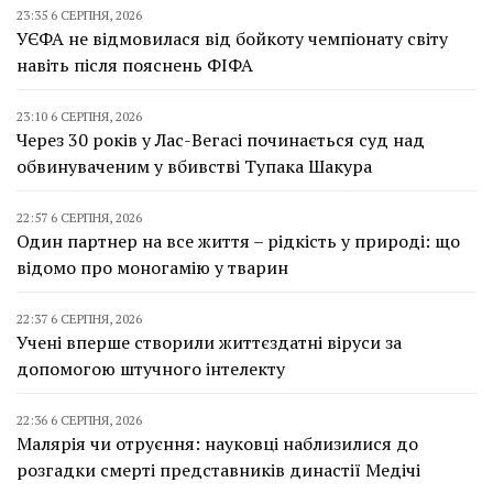
23:35 6 СЕРПНЯ, 2026
УЄФА не відмовилася від бойкоту чемпіонату світу
навіть після пояснень ФІФА
23:10 6 СЕРПНЯ, 2026
Через 30 років у Лас-Вегасі починається суд над
обвинуваченим у вбивстві Тупака Шакура
22:57 6 СЕРПНЯ, 2026
Один партнер на все життя – рідкість у природі: що
відомо про моногамію у тварин
22:37 6 СЕРПНЯ, 2026
Учені вперше створили життєздатні віруси за
допомогою штучного інтелекту
22:36 6 СЕРПНЯ, 2026
Малярія чи отруєння: науковці наблизилися до
розгадки смерті представників династії Медічі