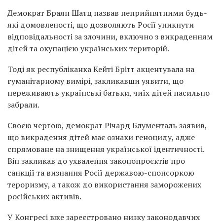
Демократ Браян Шатц назвав неприйнятними будь-
які домовленості, що дозволяють Росії уникнути
відповідальності за злочини, включно з викраденням
дітей та окупацією українських територій.
Тоді як республіканка Кейті Брітт акцентувала на
гуманітарному вимірі, закликавши уявити, що
переживають українські батьки, чиїх дітей насильно
забрали.
Своєю чергою, демократ Річард Блументаль заявив,
що викрадення дітей має ознаки геноциду, адже
спрямоване на знищення української ідентичності.
Він закликав до ухвалення законопроєктів про
санкції та визнання Росії державою-спонсоркою
тероризму, а також до використання заморожених
російських активів.
У Конгресі вже зареєстровано низку законодавчих