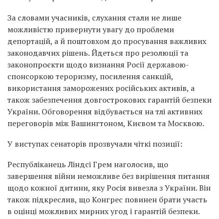
За словами учасників, слухання стали не лише
можливістю привернути увагу до проблеми
депортацій, а й поштовхом до просування важливих
законодавчих рішень. Йдеться про резолюції та
законопроєкти щодо визнання Росії державою-
спонсоркою тероризму, посилення санкцій,
використання заморожених російських активів, а
також забезпечення довгострокових гарантій безпеки
України. Обговорення відбувається на тлі активних
переговорів між Вашингтоном, Києвом та Москвою.
У виступах сенаторів прозвучали чіткі позиції:
Республіканець Ліндсі Грем наголосив, що
завершення війни неможливе без вирішення питання
щодо кожної дитини, яку Росія вивезла з України. Він
також підкреслив, що Конгрес повинен брати участь
в оцінці можливих мирних угод і гарантій безпеки.