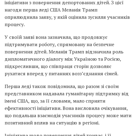
ініціативи з повернення депортованих дітей. З цієї
нагоди перша леді США Меланія Трамп
оприлюднила заяву, у якій оцінила зусилля учасників
процесу.
У своїй заяві вона зазначила, що продовжує
підтримувати роботу, спрямовану на безпечне
повернення дітей. Меланія Трамп відзначила роль
дипломатичного діалогу між Україною та Росією,
підкресливши, що співпраця сторін дозволяє
рухатися вперед у питаннях возз’єднання сімей.
Перша леді також повідомила, що разом зі своїм
представником надавала гуманітарну підтримку від
імені США, що, за її словами, мало сприяти
ефективності ініціативи. Вона висловила очікування,
що подальша взаємодія учасників процесу може мати
позитивний вплив на ситуацію в регіоні.
Ініціатива щодо повернення дітей триває, і її