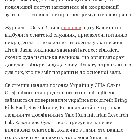
подальший поступ залежатиме від координації
зусиль та готовності сторін підтримувати співпрацю.
Журналіст Остап Яриш
розповів
, що у Вашингтоні
відбулися сенатські слухання, присвячені питанню
викрадених та незаконно вивезених українських
дітей. Захід викликав значний інтерес: кількість
охочих була настільки великою, що організаторам
довелося відкрити додаткову кімнату з трансляцією
для тих, хто не зміг потрапити до основної зали.
Свідчення надали посолка України у США Ольга
Стефанішина та представники організацій, які
займаються поверненням українських дітей: Bring
Kids Back, Save Ukraine, Регіональний центр прав
людини та дослідники з Yale Humanitarian Research
Lab. Важливою була також присутність низки
впливових сенаторів, включно з тими, хто раніше
голосував проти пакетів допомоги Україні.