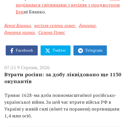
поділилася світлинами з весілля з продюсером
Бен
ні Бланко.
Бенні Бланко
,
весілля селени гомес
,
донорка
,
донорка нирки
,
Селена Гомес
Facebook
Twitter
Telegram
07:55 9 Серпня, 2026
Втрати росіян: за добу ліквідовано ще 1130
окупантів
Триває 1628-ма доба повномасштабної російсько-
української війни. За цей час втрати військ РФ в
Україні у живій силі (вбиті та поранені) перевищили
1,4 млн осіб.