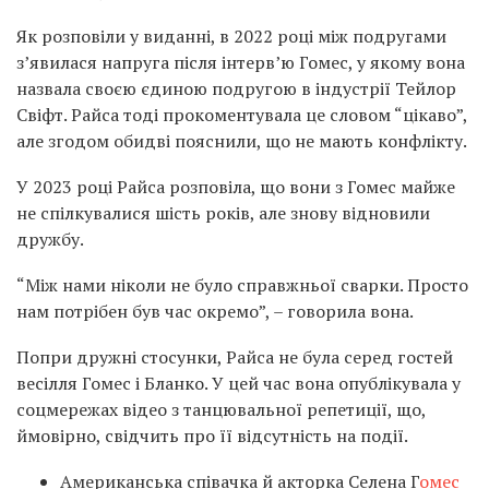
Як розповіли у виданні, в 2022 році між подругами
з’явилася напруга після інтерв’ю Гомес, у якому вона
назвала своєю єдиною подругою в індустрії Тейлор
Свіфт. Райса тоді прокоментувала це словом “цікаво”,
але згодом обидві пояснили, що не мають конфлікту.
У 2023 році Райса розповіла, що вони з Гомес майже
не спілкувалися шість років, але знову відновили
дружбу.
“Між нами ніколи не було справжньої сварки. Просто
нам потрібен був час окремо”, – говорила вона.
Попри дружні стосунки, Райса не була серед гостей
весілля Гомес і Бланко. У цей час вона опублікувала у
соцмережах відео з танцювальної репетиції, що,
ймовірно, свідчить про її відсутність на події.
Американська співачка й акторка Селена Г
омес