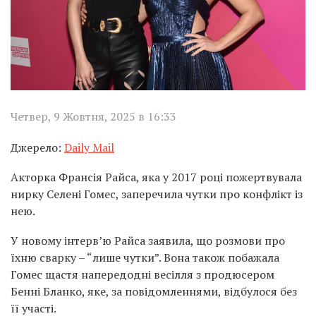
Четвер, 9 Жовтня, 2025 в 16:33
Джерело:
Daily Mail
Акторка Франсія Райса, яка у 2017 році пожертвувала
нирку Селені Гомес, заперечила чутки про конфлікт із
нею.
У новому інтерв’ю Райса заявила, що розмови про
їхню сварку – “лише чутки”. Вона також побажала
Гомес щастя напередодні весілля з продюсером
Бенні Бланко, яке, за повідомленнями, відбулося без
її участі.