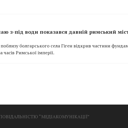
унаю з-під води показався давній римський міс
 поблизу болгарського села Гіген відкрив частини фунда
 часів Римської імперії.
ДПОВІДАЛЬНІСТЮ “МЕДІАКОМУНІКАЦІЇ”