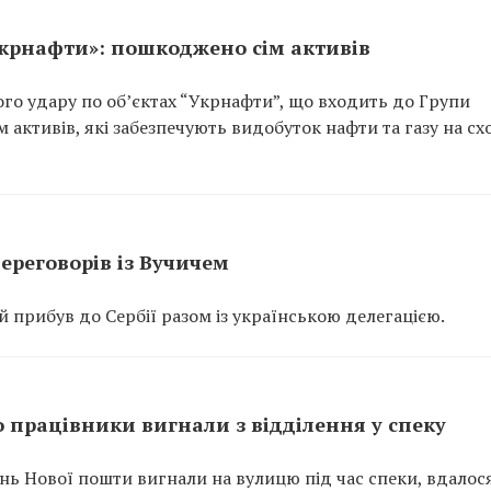
Укрнафти»: пошкоджено сім активів
ого удару по об’єктах “Укрнафти”, що входить до Групи
 активів, які забезпечують видобуток нафти та газу на сх
ереговорів із Вучичем
прибув до Сербії разом із українською делегацією.
 працівники вигнали з відділення у спеку
ень Нової пошти вигнали на вулицю під час спеки, вдалос