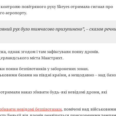
 контролю повітряного руху Skeyes отримала сигнал про
го аеропорту.
тряний рух було тимчасово призупинено”
, – сказав речн
жа, однак згодом і там зафіксували появу дронів.
дерландського міста Маастрихт.
дки появи безпілотників у заборонених зонах.
ьковими базами на півдні країни, а нещодавно – над баз
і отримали наказ збивати будь-які невідомі дрони, які
 збивати невідомі безпілотники
, помічені над військовими
сту Бельгії від дронів реалізується прискореними темпам