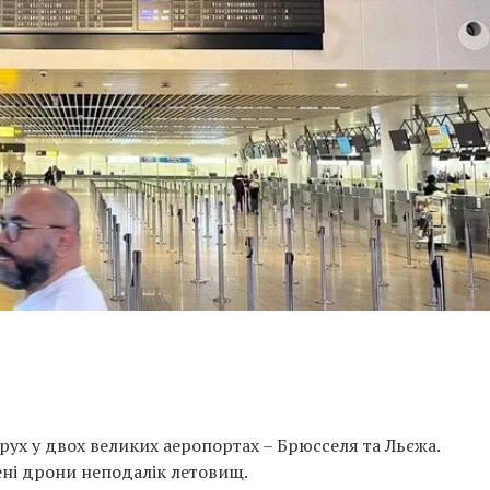
рух у двох великих аеропортах – Брюсселя та Льєжа.
ні дрони неподалік летовищ.