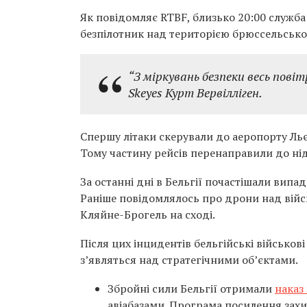
Як повідомляє RTBF, близько 20:00 служба
безпілотник над територією брюссельсько
“З міркувань безпеки весь пові
Skeyes Курт Вервілліген.
Спершу літаки скерували до аеропорту Льє
Тому частину рейсів перенаправили до ні
За останні дні в Бельгії почастішали випа
Раніше повідомлялось про дрони над війс
Кляйне-Брогель на сході.
Після цих інцидентів бельгійські військов
з’являться над стратегічними об’єктами.
Збройні сили Бельгії отримали
наказ
авіабазами. Програма посилення захи