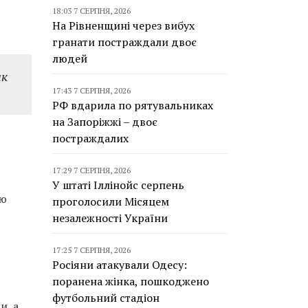
18:03 7 СЕРПНЯ, 2026
На Рівненщині через вибух
гранати постраждали двоє
людей
ик
17:43 7 СЕРПНЯ, 2026
РФ вдарила по рятувальниках
на Запоріжжі – двоє
постраждалих
17:29 7 СЕРПНЯ, 2026
У штаті Іллінойс серпень
ою
проголосили Місяцем
незалежності України
17:25 7 СЕРПНЯ, 2026
Росіяни атакували Одесу:
поранена жінка, пошкоджено
футбольний стадіон
и, а