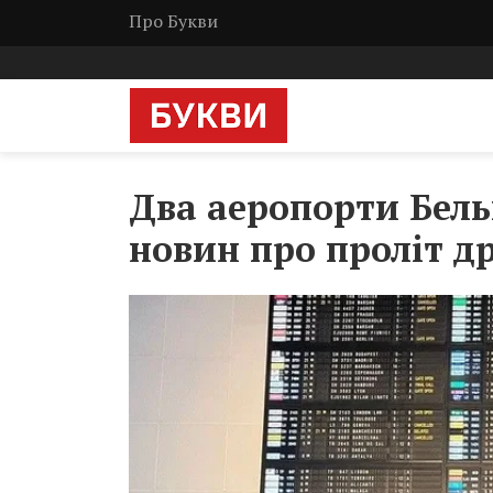
Про Букви
Два аеропорти Бель
новин про проліт д