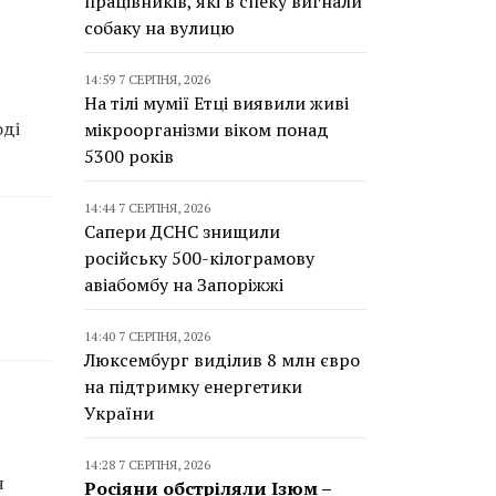
працівників, які в спеку вигнали
собаку на вулицю
14:59 7 СЕРПНЯ, 2026
На тілі мумії Етці виявили живі
оді
мікроорганізми віком понад
5300 років
14:44 7 СЕРПНЯ, 2026
Сапери ДСНС знищили
російську 500-кілограмову
авіабомбу на Запоріжжі
14:40 7 СЕРПНЯ, 2026
Люксембург виділив 8 млн євро
на підтримку енергетики
України
14:28 7 СЕРПНЯ, 2026
я
Росіяни обстріляли Ізюм –