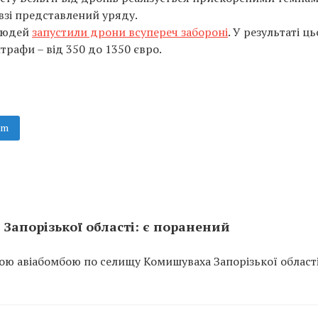
взі представлений уряду.
 людей
запустили дрони всупереч забороні
. У результаті ц
трафи – від 350 до 1350 євро.
am
Запорізької області: є поранений
ою авіабомбою по селищу Комишуваха Запорізької області