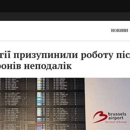
НОВИНИ
гії призупинили роботу пі
ронів неподалік