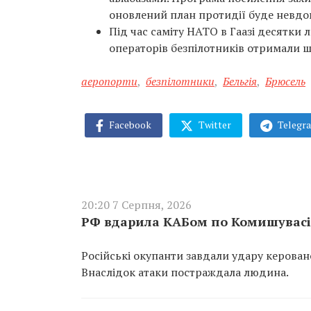
оновлений план протидії буде невдо
Під час саміту НАТО в Гаазі десятки
операторів безпілотників отримали ш
аеропорти
,
безпілотники
,
Бельгія
,
Брюсель
Facebook
Twitter
Telegr
20:20 7 Серпня, 2026
РФ вдарила КАБом по Комишувасі 
Російські окупанти завдали удару керован
Внаслідок атаки постраждала людина.