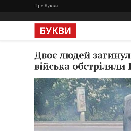
Про Букви
Двоє людей загинуло
війська обстріляли