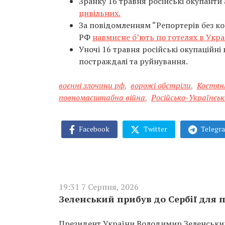
Зранку 16 травня російські окупанти
цивільних.
За повідомленням “Репортерів без кор
РФ
навмисне б’ють по готелях в Укра
Уночі 16 травня російські окупаційні
постраждалі та руйнування.
воєнні злочини рф
,
ворожі обстріли
,
Костян
повномасштабна війна
,
Російсько-Українськ
Facebook
Twitter
Telegr
19:31 7 Серпня, 2026
Зеленський прибув до Сербії для п
Президент України Володимир Зеленський 