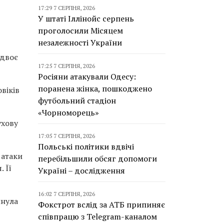
17:29 7 СЕРПНЯ, 2026
У штаті Іллінойс серпень
проголосили Місяцем
незалежності України
 двоє
17:25 7 СЕРПНЯ, 2026
Росіяни атакували Одесу:
поранена жінка, пошкоджено
віків
футбольний стадіон
«Чорноморець»
ухову
17:05 7 СЕРПНЯ, 2026
Польські політики вдвічі
 атаки
перебільшили обсяг допомоги
 Її
Україні – дослідження
16:02 7 СЕРПНЯ, 2026
инула
Фокстрот вслід за АТБ припиняє
співпрацю з Telegram-каналом