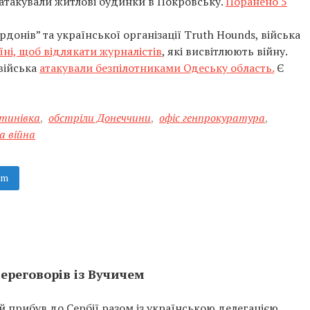
 атакували житлові будинки в Покровську.
Поранено 5
донів” та української організації Truth Hounds, війська
їні, щоб відлякати журналістів
, які висвітлюють війну.
 війська
атакували безпілотниками Одеську область.
Є
тинівка
,
обстріли Донеччини
,
офіс генпрокуратура
,
а війна
am
ереговорів із Вучичем
прибув до Сербії разом із українською делегацією.