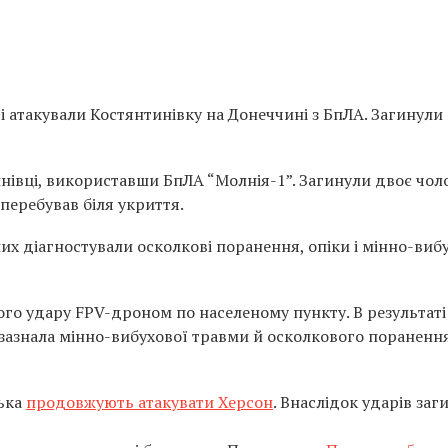
чі атакували Костянтинівку на Донеччині з БпЛА. Загинули
инівці, використавши БпЛА “Молнія-1”. Загинули двоє чоло
перебував біля укриття.
их діагностували осколкові поранення, опіки і мінно-виб
го удару FPV-дроном по населеному пункту. В результаті
 зазнала мінно-вибухової травми й осколкового поранення.
ська
продовжують атакувати Херсон
. Внаслідок ударів заг