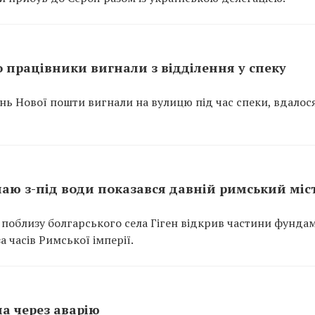
 працівники вигнали з відділення у спеку
ень Нової пошти вигнали на вулицю під час спеки, вдалос
унаю з-під води показався давній римський міс
 поблизу болгарського села Гіген відкрив частини фунда
 часів Римської імперії.
ла через аварію