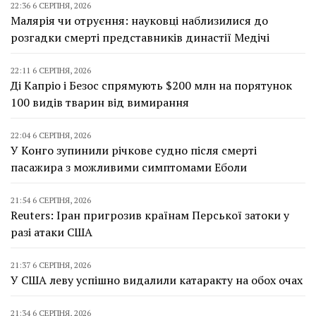
22:36 6 СЕРПНЯ, 2026
Малярія чи отруєння: науковці наблизилися до
розгадки смерті представників династії Медічі
22:11 6 СЕРПНЯ, 2026
Ді Капріо і Безос спрямують $200 млн на порятунок
100 видів тварин від вимирання
22:04 6 СЕРПНЯ, 2026
У Конго зупинили річкове судно після смерті
пасажира з можливими симптомами Еболи
21:54 6 СЕРПНЯ, 2026
Reuters: Іран пригрозив країнам Перської затоки у
разі атаки США
21:37 6 СЕРПНЯ, 2026
У США леву успішно видалили катаракту на обох очах
21:34 6 СЕРПНЯ, 2026