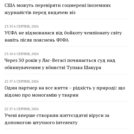
США можуть перевіряти соцмережі іноземних
журналістів перед видачею віз
23:35 6 СЕРПНЯ, 2026
УЄФА не відмовилася від бойкоту чемпіонату світу
навіть після пояснень ФІФА
23:10 6 СЕРПНЯ, 2026
Через 30 років у Лас-Вегасі починається суд над
обвинуваченим у вбивстві Тупака Шакура
22:57 6 СЕРПНЯ, 2026
Один партнер на все життя – рідкість у природі: що
відомо про моногамію у тварин
22:37 6 СЕРПНЯ, 2026
Учені вперше створили життєздатні віруси за
допомогою штучного інтелекту