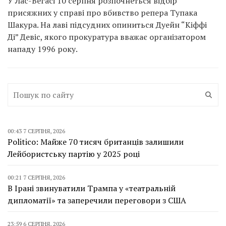
У Лас-Вегасі 10 серпня розпочнеться відбір
присяжних у справі про вбивство репера Тупака
Шакура. На лаві підсудних опиниться Дуейн “Кіффі
Ді” Девіс, якого прокуратура вважає організатором
нападу 1996 року.
00:43 7 СЕРПНЯ, 2026
Politico: Майже 70 тисяч британців залишили
Лейбористську партію у 2025 році
00:21 7 СЕРПНЯ, 2026
В Ірані звинуватили Трампа у «театральній
дипломатії» та заперечили переговори з США
23:59 6 СЕРПНЯ, 2026