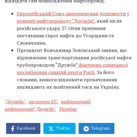
відвідати сам пошкоджений нафтопровід.
Європейський Союз запропонував допомогти у
ремонті нафтопроводу “Дружба”
, який після
російського удару 27 січня припинив
постачання сирої нафти до Угорщини та
Словаччини.
Президент Володимир Зеленський заявив, що
відновлення транспортування російської нафти
трубопроводом “Дружба”
фактично означало б
послаблення санкцій проти Росії
. За його
словами, вимоги відновити прокачування
виглядають як політичний тиск на Україну.
"Дружба"
,
експерти ЄС
,
нафтопровід
,
нафтопровід "Дружба"
,
Україна
Facebook
Twitter
Telegram