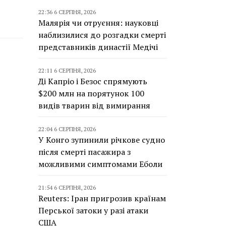
22:36 6 СЕРПНЯ, 2026
Малярія чи отруєння: науковці
наблизилися до розгадки смерті
представників династії Медічі
22:11 6 СЕРПНЯ, 2026
Ді Капріо і Безос спрямують
$200 млн на порятунок 100
видів тварин від вимирання
22:04 6 СЕРПНЯ, 2026
У Конго зупинили річкове судно
після смерті пасажира з
можливими симптомами Еболи
21:54 6 СЕРПНЯ, 2026
Reuters: Іран пригрозив країнам
Перської затоки у разі атаки
США