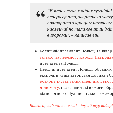
“У мене немає жодних сумнівів!
перерахувати, звертаючи увагу 
повторити з кращим наглядом. У
надзвичайно талановитий іміта
виборами”, – написав він.
Колишній президент Польщі та лідер 
заявою на перемогу Кароля Навроць
президента Польщі.
Перший президент Польщі, обраним п
експолітв’язнів звернувся до глави
розкритикував заяви американського 
допомогу
, назвавши такі вимоги об
відповідно до Будапештського мемо
Валенса
,
вибори в польщі
,
другий тур виборі