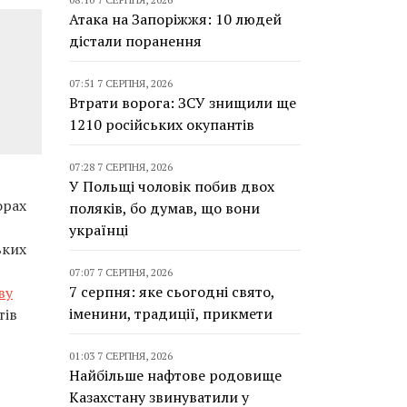
Атака на Запоріжжя: 10 людей
дістали поранення
07:51 7 СЕРПНЯ, 2026
Втрати ворога: ЗСУ знищили ще
1210 російських окупантів
07:28 7 СЕРПНЯ, 2026
У Польщі чоловік побив двох
орах
поляків, бо думав, що вони
українці
ьких
07:07 7 СЕРПНЯ, 2026
7 серпня: яке сьогодні свято,
ву
іменини, традиції, прикмети
тів
01:03 7 СЕРПНЯ, 2026
Найбільше нафтове родовище
Казахстану звинуватили у