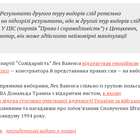
 Результати другого туру виборів слід ретельно
на підозрілі результати, або ж другий тур виборів слід
 ПІС (партія “Право і справедливість”) є Ценцкевич,
тор, він може здійснити неймовірні маніпуляції
партії “Солідарність” Лех Валенса
відреагував емоційною
кого
— консерватора й представника правих сил — на виб
рямими виборами, Лех Валенса спільно із групою польс
 США Дональда Трампа з відкритим листом,
в якому
лідера стосовно очікуваної вдячності України за військо
разливими та нагадавши про зобов’язання Сполучених Шта
рандуму 1994 року.
в
,
президентські вибори в польщі