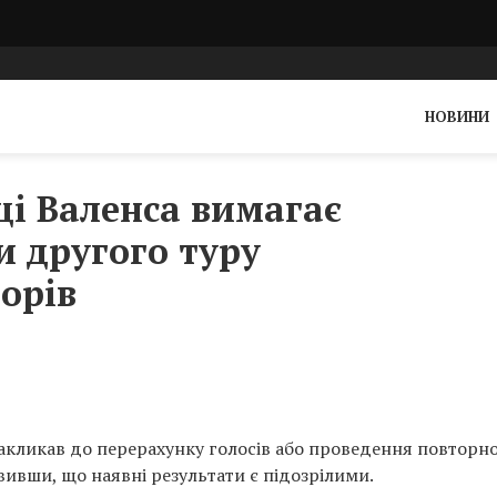
НОВИНИ
і Валенса вимагає
и другого туру
орів
акликав до перерахунку голосів або проведення повторн
вивши, що наявні результати є підозрілими.