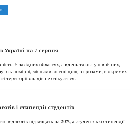
am
 в Україні на 7 серпня
ність. У західних областях, а вдень також у північних,
зують помірні, місцями значні дощі з грозами, в окремих
ті території опадів не очікується.
гогів і стипендії студентів
ти педагогів підвищать на 20%, а студентські стипендії