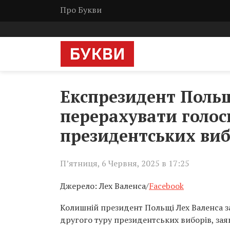
Про Букви
Експрезидент Польщ
перерахувати голос
президентських виб
П’ятниця, 6 Червня, 2025 в 17:25
Джерело: Лех Валенса/
Facebook
Колишній президент Польщі Лех Валенса з
другого туру президентських виборів, зая