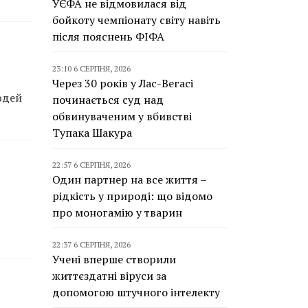
УЄФА не відмовилася від
бойкоту чемпіонату світу навіть
після пояснень ФІФА
23:10 6 СЕРПНЯ, 2026
Через 30 років у Лас-Вегасі
юдей
починається суд над
обвинуваченим у вбивстві
Тупака Шакура
22:57 6 СЕРПНЯ, 2026
Один партнер на все життя –
рідкість у природі: що відомо
про моногамію у тварин
22:37 6 СЕРПНЯ, 2026
Учені вперше створили
життєздатні віруси за
допомогою штучного інтелекту