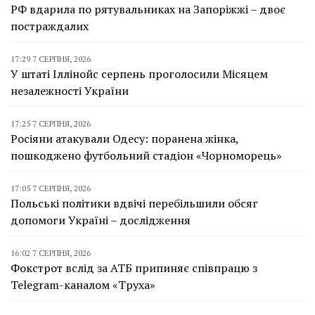
РФ вдарила по рятувальниках на Запоріжжі – двоє
постраждалих
17:29 7 СЕРПНЯ, 2026
У штаті Іллінойс серпень проголосили Місяцем
незалежності України
17:25 7 СЕРПНЯ, 2026
Росіяни атакували Одесу: поранена жінка,
пошкоджено футбольний стадіон «Чорноморець»
17:05 7 СЕРПНЯ, 2026
Польські політики вдвічі перебільшили обсяг
допомоги Україні – дослідження
16:02 7 СЕРПНЯ, 2026
Фокстрот вслід за АТБ припиняє співпрацю з
Telegram-каналом «Труха»