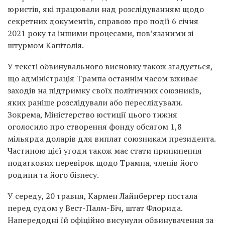
юристів, які працювали над розслідуванням щодо
секретних документів, справою про події 6 січня
2021 року та іншими процесами, пов’язаними зі
штурмом Капітолія.
У тексті обвинувального висновку також згадується,
що адміністрація Трампа останнім часом вживає
заходів на підтримку своїх політичних союзників,
яких раніше розслідували або переслідували.
Зокрема, Міністерство юстиції цього тижня
оголосило про створення фонду обсягом 1,8
мільярда доларів для виплат союзникам президента.
Частиною цієї угоди також має стати припинення
податкових перевірок щодо Трампа, членів його
родини та його бізнесу.
У середу, 20 травня, Кармен Лайнбергер постала
перед судом у Вест-Палм-Біч, штат Флорида.
Напередодні їй офіційно висунули обвинувачення за