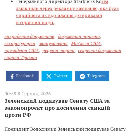
Генерального директора Starbucks Ko
rea
звільнили через рекламну кампанію, яка була
сприйнята як відсилання до кривавої
історичної події.
викрадення документів
,
документи трампа
,
експрокурорка
,
звинувачення
,
Мін'юст США
,
президент США
,
рецепт торта
,
секретні документи
,
справа Трампа
Facebook
Twitter
Telegram
00:59 8 Серпня, 2026
Зеленський подякував Сенату США за
законопроєкт про посилення санкцій
проти РФ
Президент Володимир Зеленський подякував Сенату