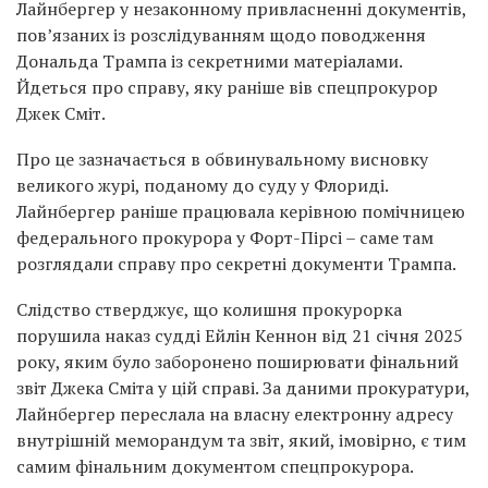
Лайнбергер у незаконному привласненні документів,
пов’язаних із розслідуванням щодо поводження
Дональда Трампа із секретними матеріалами.
Йдеться про справу, яку раніше вів спецпрокурор
Джек Сміт.
Про це зазначається в обвинувальному висновку
великого журі, поданому до суду у Флориді.
Лайнбергер раніше працювала керівною помічницею
федерального прокурора у Форт-Пірсі – саме там
розглядали справу про секретні документи Трампа.
Слідство стверджує, що колишня прокурорка
порушила наказ судді Ейлін Кеннон від 21 січня 2025
року, яким було заборонено поширювати фінальний
звіт Джека Сміта у цій справі. За даними прокуратури,
Лайнбергер переслала на власну електронну адресу
внутрішній меморандум та звіт, який, імовірно, є тим
самим фінальним документом спецпрокурора.