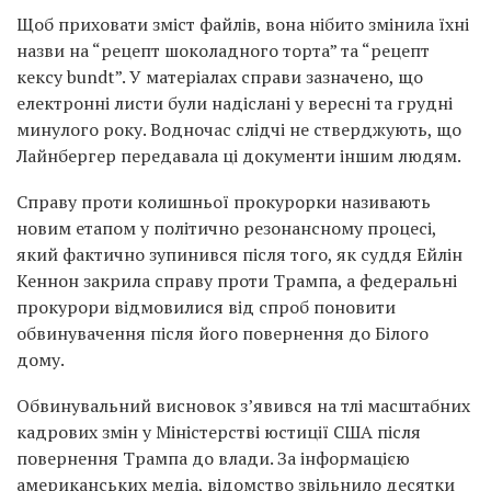
Щоб приховати зміст файлів, вона нібито змінила їхні
назви на “рецепт шоколадного торта” та “рецепт
кексу bundt”. У матеріалах справи зазначено, що
електронні листи були надіслані у вересні та грудні
минулого року. Водночас слідчі не стверджують, що
Лайнбергер передавала ці документи іншим людям.
Справу проти колишньої прокурорки називають
новим етапом у політично резонансному процесі,
який фактично зупинився після того, як суддя Ейлін
Кеннон закрила справу проти Трампа, а федеральні
прокурори відмовилися від спроб поновити
обвинувачення після його повернення до Білого
дому.
Обвинувальний висновок з’явився на тлі масштабних
кадрових змін у Міністерстві юстиції США після
повернення Трампа до влади. За інформацією
американських медіа, відомство звільнило десятки