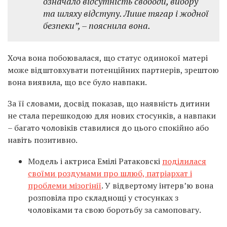
означало відсутність свободи, вибору
та шляху відступу. Лише тягар і жодної
безпеки”, – пояснила вона.
Хоча вона побоювалася, що статус одинокої матері
може відштовхувати потенційних партнерів, зрештою
вона виявила, що все було навпаки.
За її словами, досвід показав, що наявність дитини
не стала перешкодою для нових стосунків, а навпаки
– багато чоловіків ставилися до цього спокійно або
навіть позитивно.
Модель і актриса Емілі Ратаковскі
поділилася
своїми роздумами про шлюб, патріархат і
проблеми мізогінії
. У відвертому інтерв’ю вона
розповіла про складнощі у стосунках з
чоловіками та свою боротьбу за самоповагу.