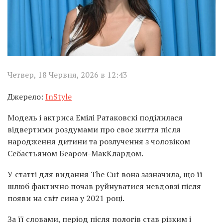
Четвер, 18 Червня, 2026 в 12:43
Джерело:
InStyle
Модель і актриса Емілі Ратаковскі поділилася
відвертими роздумами про своє життя після
народження дитини та розлучення з чоловіком
Себастьяном Беаром-МакКлардом.
У статті для видання The Cut вона зазначила, що її
шлюб фактично почав руйнуватися невдовзі після
появи на світ сина у 2021 році.
За її словами, період після пологів став різким і