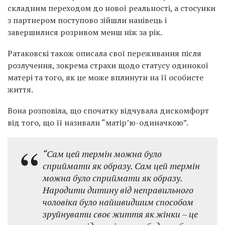
складним переходом до нової реальності, а стосунки
з партнером поступово зійшли нанівець і
завершилися розривом менш ніж за рік.
Ратаковскі також описала свої переживання після
розлучення, зокрема страхи щодо статусу одинокої
матері та того, як це може вплинути на її особисте
життя.
Вона розповіла, що спочатку відчувала дискомфорт
від того, що її називали “матір’ю-одиначкою”.
“Сам цей термін можна було
сприймати як образу. Сам цей термін
можна було сприймати як образу.
Народити дитину від неправильного
чоловіка було найшвидшим способом
зруйнувати своє життя як жінки – це