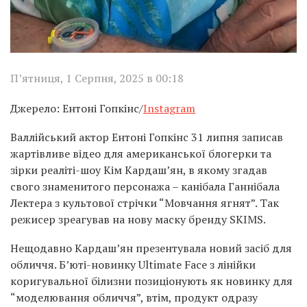
П’ятниця, 1 Серпня, 2025 в 00:18
Джерело: Ентоні Гопкінс/
Instagram
Валлійський актор Ентоні Гопкінс 31 липня записав
жартівливе відео для американської блогерки та
зірки реаліті-шоу Кім Кардаш’ян, в якому згадав
свого знаменитого персонажа – канібала Ганнібала
Лектера з культової стрічки “Мовчання ягнят”. Так
режисер зреагував на нову маску бренду SKIMS.
Нещодавно Кардаш’ян презентувала новий засіб для
обличчя. Б’юті-новинку Ultimate Face з лінійки
коригувальної білизни позиціонують як новинку для
“моделювання обличчя”, втім, продукт одразу