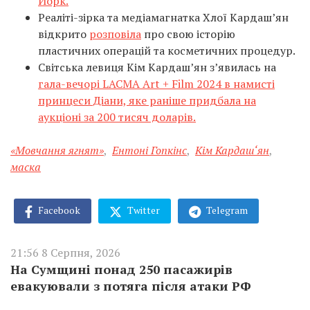
Йорк.
Реаліті-зірка та медіамагнатка Хлої Кардаш’ян
відкрито
розповіла
про свою історію
пластичних операцій та косметичних процедур.
Світська левиця Кім Кардаш’ян з’явилась на
гала-вечорі LACMA Art + Film 2024 в намисті
принцеси Діани, яке раніше придбала на
аукціоні за 200 тисяч доларів.
«Мовчання ягнят»
,
Ентоні Гопкінс
,
Кім Кардаш‘ян
,
маска
Facebook
Twitter
Telegram
21:56 8 Серпня, 2026
На Сумщині понад 250 пасажирів
евакуювали з потяга після атаки РФ