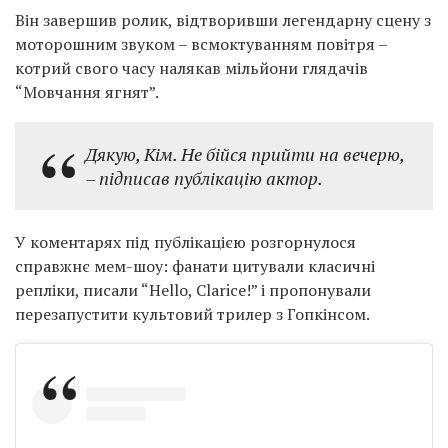
Він завершив ролик, відтворивши легендарну сцену з
моторошним звуком – всмоктуванням повітря –
котрий свого часу налякав мільйони глядачів
“Мовчання ягнят”.
Дякую, Кім. Не бійся прийти на вечерю,
– підписав публікацію актор.
У коментарях під публікацією розгорнулося
справжнє мем-шоу: фанати цитували класичні
репліки, писали “Hello, Clarice!” і пропонували
перезапустити культовий трилер з Гопкінсом.