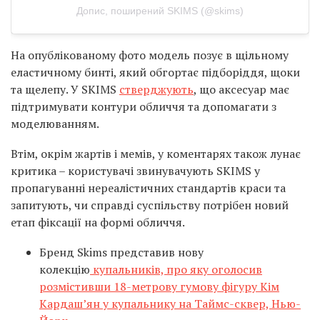
Допис, поширений SKIMS (@skims)
На опублікованому фото модель позує в щільному
еластичному бинті, який обгортає підборіддя, щоки
та щелепу. У SKIMS
стверджують
, що аксесуар має
підтримувати контури обличчя та допомагати з
моделюванням.
Втім, окрім жартів і мемів, у коментарях також лунає
критика – користувачі звинувачують SKIMS у
пропагуванні нереалістичних стандартів краси та
запитують, чи справді суспільству потрібен новий
етап фіксації на формі обличчя.
Бренд Skims представив нову
колекцію
купальників, про яку оголосив
розмістивши 18-метрову гумову фігуру Кім
Кардаш’ян у купальнику на Таймс-сквер, Нью-