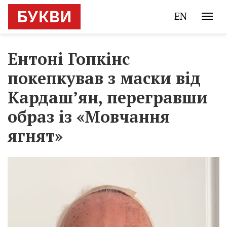
EN
Ентоні Гопкінс
покепкував з маски від
Кардаш’ян, перегравши
образ із «Мовчання
ягнят»