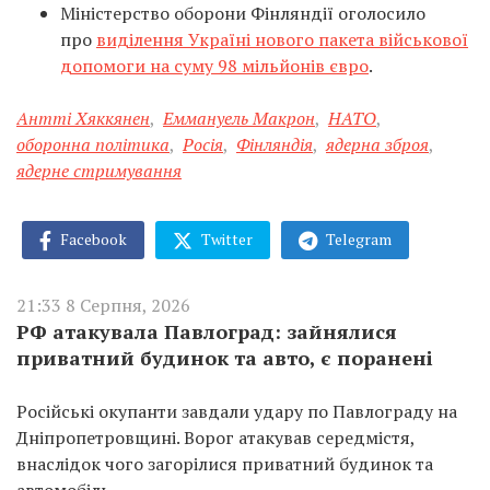
Міністерство оборони Фінляндії оголосило
про
виділення Україні нового пакета військової
допомоги на суму 98 мільйонів євро
.
Антті Хяккянен
,
Еммануель Макрон
,
НАТО
,
оборонна політика
,
Росія
,
Фінляндія
,
ядерна зброя
,
ядерне стримування
Facebook
Twitter
Telegram
21:33 8 Серпня, 2026
РФ атакувала Павлоград: зайнялися
приватний будинок та авто, є поранені
Російські окупанти завдали удару по Павлограду на
Дніпропетровщині. Ворог атакував середмістя,
внаслідок чого загорілися приватний будинок та