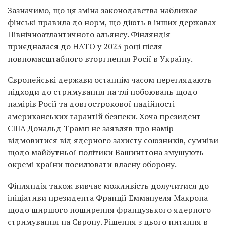
Зазначимо, що ця зміна законодавства наближає
фінські правила до норм, що діють в інших державах
Північноатлантичного альянсу. Фінляндія
приєдналася до НАТО у 2023 році після
повномасштабного вторгнення Росії в Україну.
Європейські держави останнім часом переглядають
підходи до стримування на тлі побоювань щодо
намірів Росії та довгострокової надійності
американських гарантій безпеки. Хоча президент
США Дональд Трамп не заявляв про намір
відмовитися від ядерного захисту союзників, сумніви
щодо майбутньої політики Вашингтона змушують
окремі країни посилювати власну оборону.
Фінляндія також вивчає можливість долучитися до
ініціативи президента Франції Еммануеля Макрона
щодо ширшого поширення французького ядерного
стримування на Європу. Рішення з цього питання в