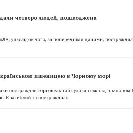
ждали четверо людей, пошкоджена
БпЛА, унаслідок чого, за попередніми даними, постражда
 українською пшеницею в Чорному морі
атаки постраждав торговельний суховантаж під прапором 
. Є загиблий та постраждалі.