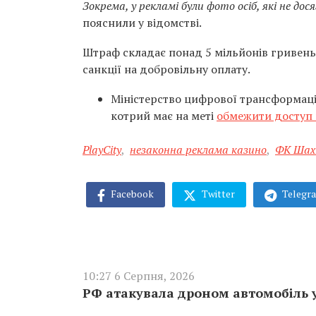
Зокрема, у рекламі були фото осіб, які не до
пояснили у відомстві.
Штраф складає понад 5 мільйонів гривень.
санкції на добровільну оплату.
Міністерство цифрової трансформації
котрий має на меті
обмежити доступ 
PlayCity
,
незаконна реклама казино
,
ФК Ша
Facebook
Twitter
Telegr
10:27 6 Серпня, 2026
РФ атакувала дроном автомобіль у