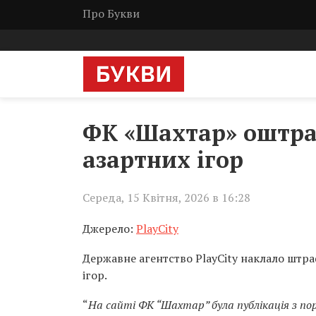
Про Букви
ФК «Шахтар» оштра
азартних ігор
Середа, 15 Квітня, 2026 в 16:28
Джерело:
PlayCity
Державне агентство PlayCity наклало штра
ігор.
“
На сайті ФК “Шахтар” була публікація з п