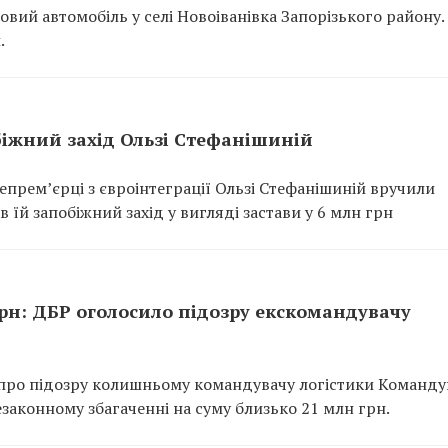
вий автомобіль у селі Новоіванівка Запорізького району.
.
обіжний захід Ользі Стефанішиній
епремʼєрці з євроінтеграції Ользі Стефанішиній вручили
їй запобіжний захід у вигляді застави у 6 млн грн
рн: ДБР оголосило підозру екскомандувачу
про підозру колишньому командувачу логістики Команд
законному збагаченні на суму близько 21 млн грн.