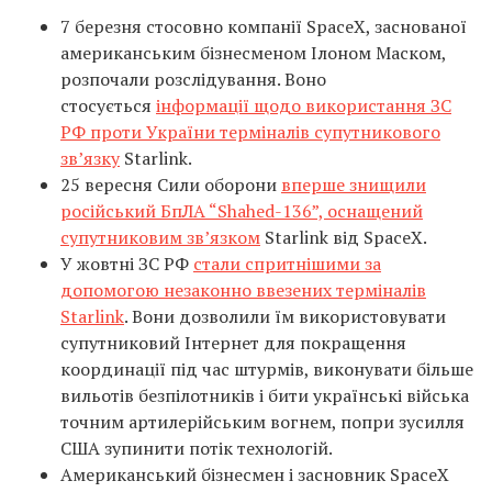
7 березня стосовно компанії SpaceX, заснованої
американським бізнесменом Ілоном Маском,
розпочали розслідування. Воно
стосується
інформації щодо використання ЗС
РФ проти України терміналів супутникового
зв’язку
Starlink.
25 вересня Сили оборони
вперше знищили
російський БпЛА “Shahed-136”, оснащений
супутниковим зв’язком
Starlink від SpaceX.
У жовтні ЗС РФ
стали спритнішими за
допомогою незаконно ввезених терміналів
Starlink
. Вони дозволили їм використовувати
супутниковий Інтернет для покращення
координації під час штурмів, виконувати більше
вильотів безпілотників і бити українські війська
точним артилерійським вогнем, попри зусилля
США зупинити потік технологій.
Американський бізнесмен і засновник SpaceX