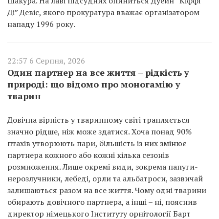
Шакура. На лаві підсудних опиниться Дуейн “Кіффі
Ді” Девіс, якого прокуратура вважає організатором
нападу 1996 року.
22:57 6 Серпня, 2026
Один партнер на все життя – рідкість у
природі: що відомо про моногамію у
тварин
Довічна вірність у тваринному світі трапляється
значно рідше, ніж може здатися. Хоча понад 90%
птахів утворюють пари, більшість із них змінює
партнера кожного або кожні кілька сезонів
розмноження. Лише окремі види, зокрема папуги-
нерозлучники, лебеді, орли та альбатроси, зазвичай
залишаються разом на все життя. Чому одні тварини
обирають довічного партнера, а інші – ні, пояснив
директор німецького Інституту орнітології Барт