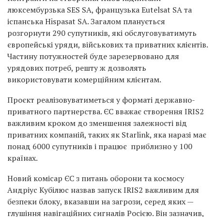
люксембурзька SES SA, французька Eutelsat SA та
іспанська Hispasat SA. Загалом планується
розгорнути 290 супутників, які обслуговуватимуть
європейські уряди, військових та приватних клієнтів.
Частину потужностей буде зарезервовано для
урядових потреб, решту ж дозволять
використовувати комерційним клієнтам.
Проєкт реалізовуватиметься у форматі державно-
приватного партнерства. ЄС вважає створення IRIS2
важливим кроком до зменшення залежності від
приватних компаній, таких як Starlink, яка наразі має
понад 6000 супутників і працює приблизно у 100
країнах.
Новий комісар ЄС з питань оборони та космосу
Андріус Кубілюс назвав запуск IRIS2 важливим для
безпеки блоку, вказавши на загрози, серед яких —
глушіння навігаційних сигналів Росією. Він зазначив,