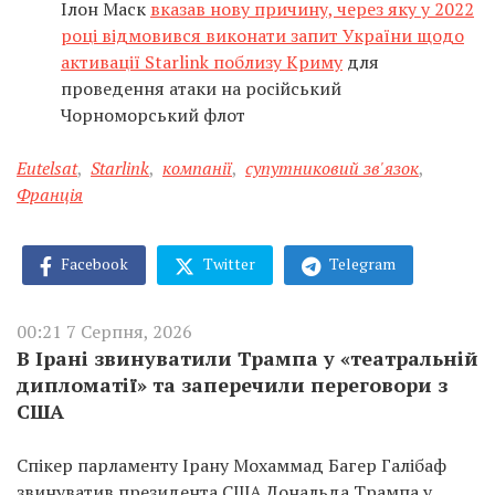
Ілон Маск
вказав нову причину, через яку у 2022
році відмовився виконати запит України щодо
активації Starlink поблизу Криму
для
проведення атаки на російський
Чорноморський флот
Eutelsat
,
Starlink
,
компанії
,
супутниковий зв'язок
,
Франція
Facebook
Twitter
Telegram
00:21 7 Серпня, 2026
В Ірані звинуватили Трампа у «театральній
дипломатії» та заперечили переговори з
США
Спікер парламенту Ірану Мохаммад Багер Галібаф
звинуватив президента США Дональда Трампа у