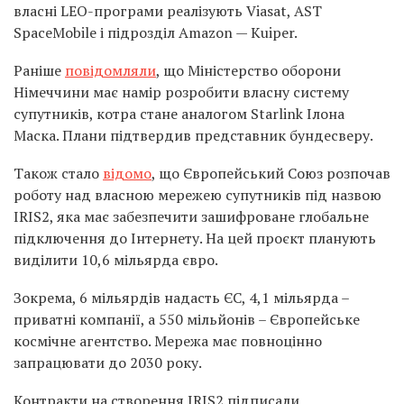
власні LEO-програми реалізують Viasat, AST
SpaceMobile і підрозділ Amazon — Kuiper.
Раніше
повідомляли
, що Міністерство оборони
Німеччини має намір розробити власну систему
супутників, котра стане аналогом Starlink Ілона
Маска. Плани підтвердив представник бундесверу.
Також стало
відомо
, що Європейський Союз розпочав
роботу над власною мережею супутників під назвою
IRIS2, яка має забезпечити зашифроване глобальне
підключення до Інтернету. На цей проєкт планують
виділити 10,6 мільярда євро.
Зокрема, 6 мільярдів надасть ЄС, 4,1 мільярда –
приватні компанії, а 550 мільйонів – Європейське
космічне агентство. Мережа має повноцінно
запрацювати до 2030 року.
Контракти на створення IRIS2 підписали