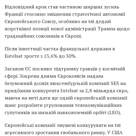
Відповідний крок став частиною ширших зусиль
Франції стосовно зміцнення стратегічної автономії
Європейського Союзу, особливо на тлі дедалі
жорсткішої позиції нової адміністрації Трампа щодо
традиційних союзників в Європі.
Після інвестиції частка французької держави в
Eutelsat зросте з 13,6% до 30%.
Загалом ЄС посилює підтримку гравців у космічній
сфері. Зокрема днями Єврокомісія надала
безумовний дозвіл люксембурзькій компанії SES на
придбання конкурента Intelsat за 2,8 мільярда євро,
маючи на меті дати ще одній європейській компанії
шанс розробити угруповання телекомунікаційних
супутників на низькій навколоземній орбіті (LEO).
Європейські компанії змушені конкурувати на тлі
агресивного зростання глобального ринку. У США