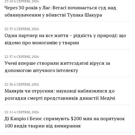
23:10 6 СЕРПНЯ, 2026
Через 30 років у Лас-Вегасі починається суд над
обвинуваченим у вбивстві Тупака Шакура
22:57 6 СЕРПНЯ, 2026
Один партнер на все життя – рідкість у природі: що
відомо про моногамію у тварин
22:37 6 СЕРПНЯ, 2026
Учені вперше створили життєздатні віруси за
допомогою штучного інтелекту
22:36 6 СЕРПНЯ, 2026
Малярія чи отруєння: науковці наблизилися до
розгадки смерті представників династії Медічі
22:11 6 СЕРПНЯ, 2026
Ді Капріо і Безос спрямують $200 млн на порятунок
100 видів тварин від вимирання