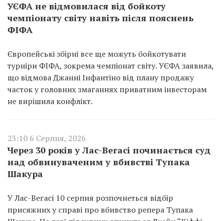
УЄФА не відмовилася від бойкоту
чемпіонату світу навіть після пояснень
ФІФА
Європейські збірні все ще можуть бойкотувати
турніри ФІФА, зокрема чемпіонат світу. УЄФА заявила,
що відмова Джанні Інфантіно від плану продажу
часток у головних змаганнях приватним інвесторам
не вирішила конфлікт.
23:10 6 Серпня, 2026
Через 30 років у Лас-Вегасі починається суд
над обвинуваченим у вбивстві Тупака
Шакура
У Лас-Вегасі 10 серпня розпочнеться відбір
присяжних у справі про вбивство репера Тупака