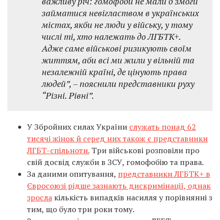
важливу річ: гомофоби не мали б змоги
займатися невіглаством в українських
містах, якби не люди у війську, у тому
числі ті, хто належать до ЛГБТК+.
Адже саме військові ризикують своїм
життям, аби всі ми жили у вільній та
незалежній країні, де цінують права
людей”, – пояснили представники руху
“Різні. Рівні”.
У Збройних силах України
служать понад 62
тисячі жінок й серед них також є представники
ЛГБТ-спільноти.
Три військові розповіли про
свій досвід служби в ЗСУ, гомофобію та права.
За даними опитування,
представники ЛГБТК+ в
Євросоюзі рідше зазнають дискримінації, однак
зросла
кількість випадків насилля у порівнянні з
тим, що було три роки тому.