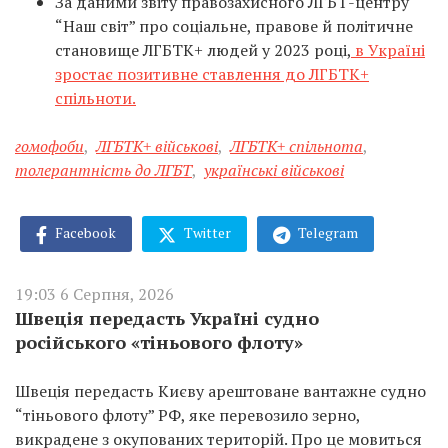
За даними звіту правозахисного ЛГБТ-центру
“Наш світ” про соціальне, правове й політичне
становище ЛГБТК+ людей у 2023 році,
в Україні
зростає позитивне ставлення до ЛГБТК+
спільноти.
гомофоби
,
ЛГБТК+ військові
,
ЛГБТК+ спільнота
,
толерантність до ЛГБТ
,
українські військові
Facebook
Twitter
Telegram
19:03 6 Серпня, 2026
Швеція передасть Україні судно
російського «тіньового флоту»
Швеція передасть Києву арештоване вантажне судно
“тіньового флоту” РФ, яке перевозило зерно,
викрадене з окупованих територій. Про це мовиться