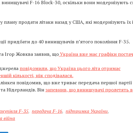
і винищувачі F-16 Block-30, оскільки вони модернізують с
у плану продати літаки назад у США, які модернізують їх 
ії придбати до 40 винищувачів п’ятого покоління F-35.
а Ігор Жовква заявив, що
Україна вже має графіки поста
 джерела
повідомили, що Україна цього літа отримає
ншій кількості, ніж сподівалася.
лінкен повідомив, що вже триває передача першої партії
 та Нідерландів. Він
запевнив, що винищувачі пролетять в
акупівля F-35
,
передача F-16
,
підтримка України
,
а війна