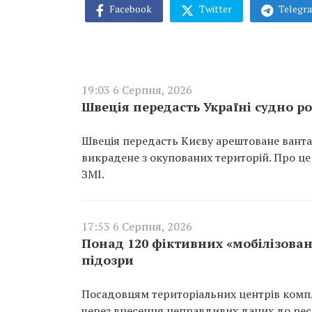
Facebook
Twitter
Telegr
19:03 6 Серпня, 2026
Швеція передасть Україні судно ро
Швеція передасть Києву арештоване вантаж
викрадене з окупованих територій. Про це
ЗМІ.
17:53 6 Серпня, 2026
Понад 120 фіктивних «мобілізован
підозри
Посадовцям територіальних центрів компл
через внесення неправдивих даних до реєс