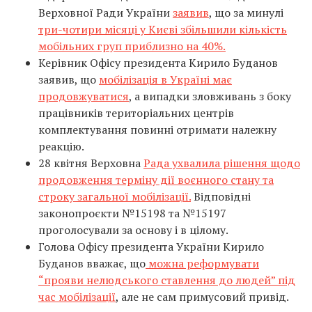
Верховної Ради України
заявив
, що за минулі
три-чотири місяці у Києві збільшили кількість
мобільних груп приблизно на 40%.
Керівник Офісу президента Кирило Буданов
заявив, що
мобілізація в Україні має
продовжуватися
, а випадки зловживань з боку
працівників територіальних центрів
комплектування повинні отримати належну
реакцію.
28 квітня Верховна
Рада ухвалила рішення щодо
продовження терміну дії воєнного стану та
строку загальної мобілізації.
Відповідні
законопроєкти №15198 та №15197
проголосували за основу і в цілому.
Голова Офісу президента України Кирило
Буданов вважає, що
можна реформувати
“прояви нелюдського ставлення до людей” під
час мобілізації
, але не сам примусовий привід.