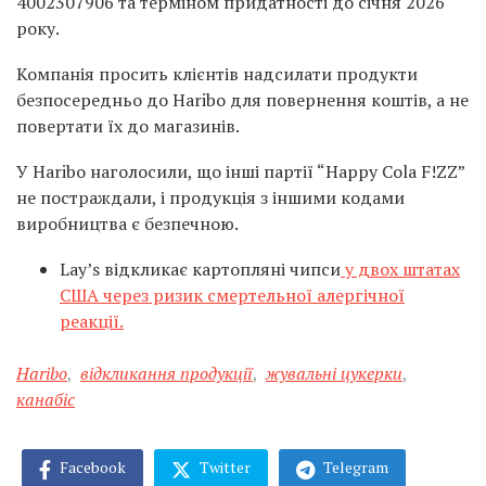
4002307906 та терміном придатності до січня 2026
року.
Компанія просить клієнтів надсилати продукти
безпосередньо до Haribo для повернення коштів, а не
повертати їх до магазинів.
У Haribo наголосили, що інші партії “Happy Cola F!ZZ”
не постраждали, і продукція з іншими кодами
виробництва є безпечною.
Lay’s відкликає картопляні чипси
у двох штатах
США через ризик смертельної алергічної
реакції.
Haribo
,
відкликання продукції
,
жувальні цукерки
,
канабіс
Facebook
Twitter
Telegram