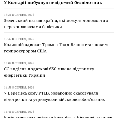
У Болгарії вибухнув невідомий безпілотник
16:21 8 СЕРПНЯ, 2026
Зеленський назвав країни, які можуть допомогти з
перехоплювачами балістики
15:47 8 СЕРПНЯ, 2026
Колишній адвокат Трампа Тодд Бланш став новим
генпрокурором США
15:02 8 СЕРПНЯ, 2026
ЄС виділив додаткові €30 млн на підтримку
енергетики України
14:58 8 СЕРПНЯ, 2026
У Берегівському РТЦК незаконно скасовували
відстрочки та утримували військовозобов’язаних
14:41 8 СЕРПНЯ, 2026
Росія атакувала рейсовий автобус у Нікополі: загинув