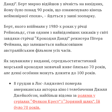
Данді”. Берт мирно відійшов у вічність на вихідних,
йому було понад 90 років, що ознаменувало кінець
неймовірної епохи», – йдеться у заяві зоопарку.
Берт, якого впіймали у 1980-х роках у річці
Рейнольдс, став одним з найвідоміших хижаків у світі
завдяки стрічці “Крокодил Данді” режисера Пітера
Феймана, що залишається найкасовішим
австралійським фільмом усіх часів.
Як зауважили у виданні, середньостатистичний
морський крокодил зазвичай живе близько 70 років,
але деякі особини можуть дожити до 100 років.
8 грудня в Лос-Анджелесі померла
американська акторка кіно і телебачення Джилл
Джейкобсон, найбільш відома за
ролями у
серіалах “Фелкон Крест” і “Зоряний шлях”. Їй
було 70 років.