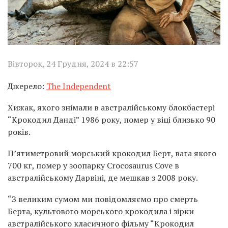
Вівторок, 24 Грудня, 2024 в 22:57
Джерело:
The Independent
Хижак, якого знімали в австралійському блокбастері
“Крокодил Данді” 1986 року, помер у віці близько 90
років.
П’ятиметровий морський крокодил Берт, вага якого
700 кг, помер у зоопарку Crocosaurus Cove в
австралійському Дарвіні, де мешкав з 2008 року.
“З великим сумом ми повідомляємо про смерть
Берта, культового морського крокодила і зірки
австралійського класичного фільму “Крокодил