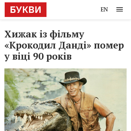
EN
Хижак із фільму
«Крокодил Данді» помер
у віці 90 років