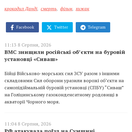
крокодил Данді
,
смерть
,
фільм
,
хижак
Facebook
Twitter
Telegram
11:13 8 Серпня, 2026
ВМС знищили російські об’єкти на буровій
установці «Сиваш»
Бійці Військово-морських сил ЗСУ разом з іншими
складовими Сил оборони уразили ворожі об’єкти на
самопідіймальній буровій установці (СПБУ) “Сиваш”
на Голіцинському газоконденсатному родовищі в
акваторії Чорного моря.
11:04 8 Серпня, 2026
РФ атакувала поїзд на Сумщині