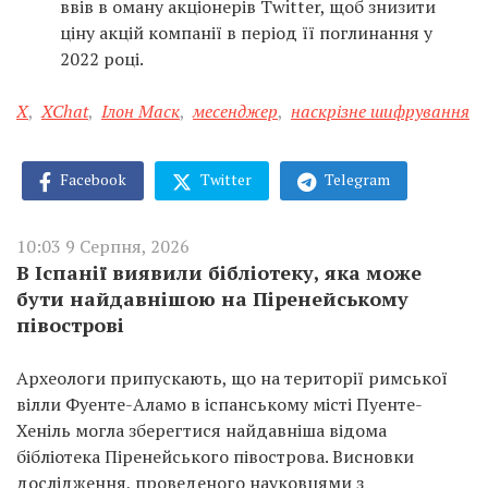
ввів в оману акціонерів Twitter, щоб знизити
ціну акцій компанії в період її поглинання у
2022 році.
X
,
XChat
,
Ілон Маск
,
месенджер
,
наскрізне шифрування
Facebook
Twitter
Telegram
10:03 9 Серпня, 2026
В Іспанії виявили бібліотеку, яка може
бути найдавнішою на Піренейському
півострові
Археологи припускають, що на території римської
вілли Фуенте-Аламо в іспанському місті Пуенте-
Хеніль могла зберегтися найдавніша відома
бібліотека Піренейського півострова. Висновки
дослідження, проведеного науковцями з