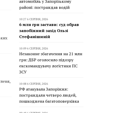
автомобіль у Запорізькому
районі: постраждав водій
10:27 6 СЕРПНЯ, 2026
6 млн грн застави: суд обрав
запобіжний захід Ользі
Стефанішиній
ьких
10:09 6 СЕРПНЯ, 2026
Незаконне збагачення на 21 млн
грн: ДБР оголосило підозру
екскомандувачу логістики ПС
ЗСУ
уленя,
10:08 6 СЕРПНЯ, 2026
РФ атакувала Запоріжжя:
постраждали четверо людей,
пошкоджена багатоповерхівка
09:48 6 СЕРПНЯ, 2026