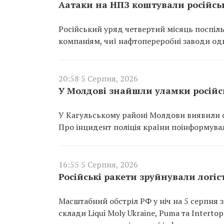
Аатаки на НПЗ коштували російсь
Російський уряд четвертий місяць поспіль
компаніям, чиї нафтопереробні заводи од
20:58 5 Серпня, 2026
У Молдові знайшли уламки російсь
У Кагульському районі Молдови виявили ф
Про інцидент поліція країни поінформувал
16:55 5 Серпня, 2026
Російські ракети зруйнували логіст
Масштабний обстріл РФ у ніч на 5 серпня з
склади Liqui Moly Ukraine, Puma та Interto