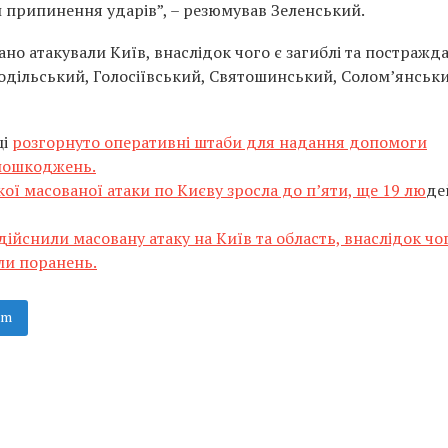
ди припинення ударів”, – резюмував Зеленський.
ано атакували Київ, внаслідок чого є загиблі та постраждал
одільський, Голосіївський, Святошинський, Солом’янськи
ці
розгорнуто оперативні штаби для надання допомоги
 пошкоджень.
кої масованої атаки по Києву зросла до п’яти, ще 19 лю
де
здійснили масовану атаку на Київ та область, внаслідок чо
ли поранень.
am