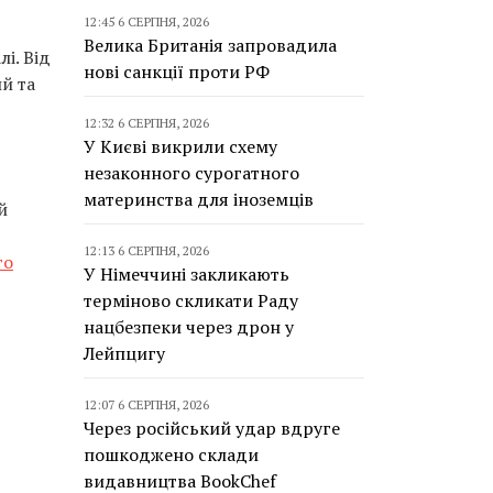
12:45 6 СЕРПНЯ, 2026
Велика Британія запровадила
і. Від
нові санкції проти РФ
й та
12:32 6 СЕРПНЯ, 2026
У Києві викрили схему
незаконного сурогатного
материнства для іноземців
й
12:13 6 СЕРПНЯ, 2026
го
У Німеччині закликають
терміново скликати Раду
нацбезпеки через дрон у
Лейпцигу
12:07 6 СЕРПНЯ, 2026
Через російський удар вдруге
пошкоджено склади
видавництва BookChef