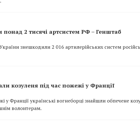
.
 понад 2 тисячі артсистем РФ – Генштаб
України знешкодили 2 016 артилерійських систем російс
ли козуленя під час пожежі у Франції
ежі у Франції українські вогнеборці знайшли обпечене коз
шнім волонтерам.