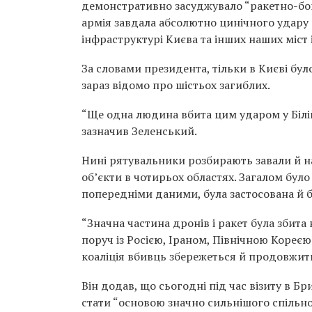
демонстративно засуджувало “ракетно-бомб
армія завдала абсолютно цинічного удару
інфраструктурі Києва та інших наших міст 
За словами президента, тільки в Києві бу
зараз відомо про шістьох загиблих.
“Ще одна людина вбита цим ударом у Білій 
зазначив Зеленський.
Нині рятувальники розбирають завали й 
об’єкти в чотирьох областях. Загалом було 
попередніми даними, була застосована й ба
“Значна частина дронів і ракет була збита
поруч із Росією, Іраном, Північною Кореє
коаліція вбивць збережеться й продовжит
Він додав, що сьогодні під час візиту в 
стати “основою значно сильнішого спільно