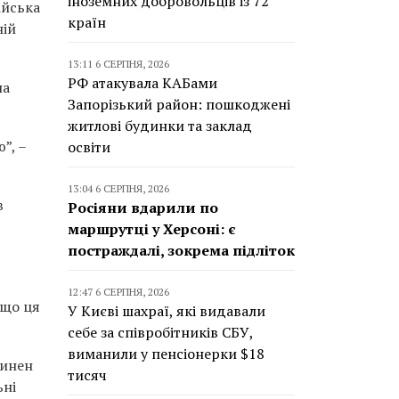
іноземних добровольців із 72
ійська
країн
ній
13:11 6 СЕРПНЯ, 2026
РФ атакувала КАБами
на
Запорізький район: пошкоджені
житлові будинки та заклад
”, –
освіти
13:04 6 СЕРПНЯ, 2026
в
Росіяни вдарили по
маршрутці у Херсоні: є
постраждалі, зокрема підліток
12:47 6 СЕРПНЯ, 2026
кщо ця
У Києві шахраї, які видавали
себе за співробітників СБУ,
виманили у пенсіонерки $18
винен
тисяч
ьні