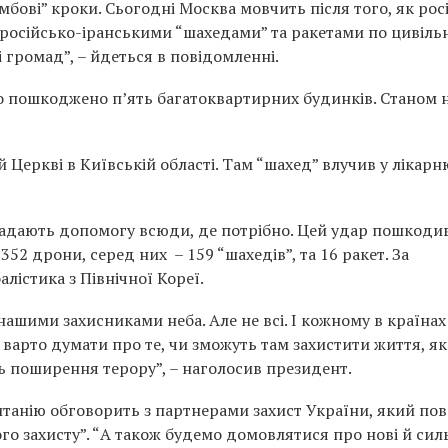
ові” кроки. Сьогодні Москва мовчить після того, як рос
 російсько-іранськими “шахедами” та ракетами по цивіль
і громад”, – йдеться в повідомленні.
ло пошкоджено п’ять багатоквартирних будинків. Станом 
Церкві в Київській області. Там “шахед” влучив у лікарню
надають допомогу всюди, де потрібно. Цей удар пошкоди
352 дрони, серед них – 159 “шахедів”, та 16 ракет. За
лістика з Північної Кореї.
 нашими захисниками неба. Але не всі. І кожному в країнах
ю варто думати про те, чи зможуть там захистити життя, я
ь поширення терору”, – наголосив президент.
Британію обговорить з партнерами захист України, який по
го захисту”. “А також будемо домовлятися про нові й сил