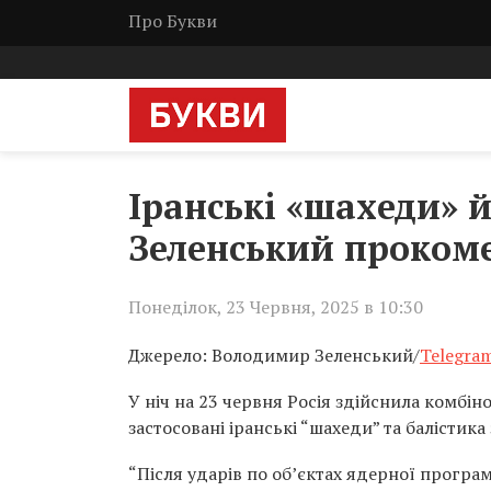
Про Букви
Іранські «шахеди» й
Зеленський прокоме
Понеділок, 23 Червня, 2025 в 10:30
Джерело: Володимир Зеленський/
Telegra
У ніч на 23 червня Росія здійснила комбіно
застосовані іранські “шахеди” та балістика 
“Після ударів по об’єктах ядерної програм