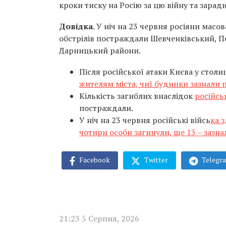
кроки тиску на Росію за цю війну та зара
Довідка
. У ніч на 23 червня росіяни масов
обстрілів постраждали Шевченківський, П
Дарницький райони.
Після російської атаки Києва у столи
жителям міста, чиї будинки зазнали
Кількість загиблих внаслідок
російсь
постраждали.
У ніч на 23 червня російські війсь
ка 
чотири особи загинули, ще 13 – зазна
Facebook
Twitter
Telegr
21:23 5 Серпня, 2026