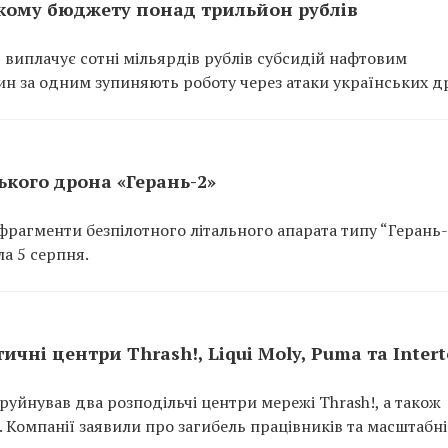
кому бюджету понад трильйон рублів
 виплачує сотні мільярдів рублів субсидій нафтовим
ин за одним зупиняють роботу через атаки українських др
кого дрона «Герань-2»
рагменти безпілотного літального апарата типу “Герань-
а 5 серпня.
ичні центри Thrash!, Liqui Moly, Puma та Inter
руйнував два розподільчі центри мережі Thrash!, а також
p. Компанії заявили про загибель працівників та масштабні