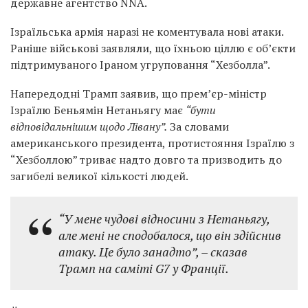
державне агентство NNA.
Ізраїльська армія наразі не коментувала нові атаки.
Раніше військові заявляли, що їхньою ціллю є об’єкти
підтримуваного Іраном угруповання “Хезболла”.
Напередодні Трамп заявив, що прем’єр-міністр
Ізраїлю Беньямін Нетаньягу має
“бути
відповідальнішим щодо Лівану”.
За словами
американського президента, протистояння Ізраїлю з
“Хезболлою” триває надто довго та призводить до
загибелі великої кількості людей.
“У мене чудові відносини з Нетаньягу,
але мені не сподобалося, що він здійснив
атаку. Це було занадто”,
– сказав
Трамп на саміті G7 у Франції.