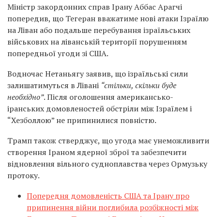
Міністр закордонних справ Ірану Аббас Арагчі
попередив, що Тегеран вважатиме нові атаки Ізраїлю
на Ліван або подальше перебування ізраїльських
військових на ліванській території порушенням
попередньої угоди зі США.
Водночас Нетаньягу заявив, що ізраїльські сили
залишатимуться в Лівані
“стільки, скільки буде
необхідно”
. Після оголошення американсько-
іранських домовленостей обстріли між Ізраїлем і
“Хезболлою” не припинилися повністю.
Трамп також стверджує, що угода має унеможливити
створення Іраном ядерної зброї та забезпечити
відновлення вільного судноплавства через Ормузьку
протоку.
Попередня домовленість США та Ірану про
припинення війни поглибила розбіжності між