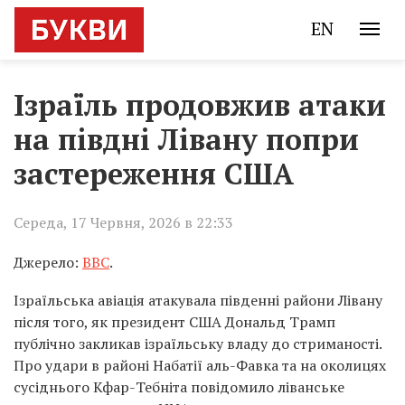
EN
Ізраїль продовжив атаки
на півдні Лівану попри
застереження США
Середа, 17 Червня, 2026 в 22:33
Джерело:
BBC
.
Ізраїльська авіація атакувала південні райони Лівану
після того, як президент США Дональд Трамп
публічно закликав ізраїльську владу до стриманості.
Про удари в районі Набатії аль-Фавка та на околицях
сусіднього Кфар-Тебніта повідомило ліванське