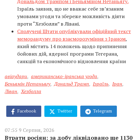
Дональдом Трампом і Беньяміном Нетаньягу.
Ізраїль заявив, що не вважає себе зв’язаним
умовами угоди та збереже можливість діяти
проти “Хезболли” в Лівані.
Сполучені Штати опублікували офіційний текст
меморандуму про взаєморозуміння з Іраном
,
який містить 14 положень щодо припинення
бойових дій, ядерної програми Тегерана,
санкцій та економічного відновлення країни
авіаудари
,
американсько-іранська угода
,
Беньямін Нетаньягу
,
Дональд Трамп
,
Ізраїль
,
Іран
,
Ліван
,
Хезболла
Facebook
Twitter
Telegram
07:55 9 Серпня, 2026
Втрати росіян: за добу ліквідовано ще 1130