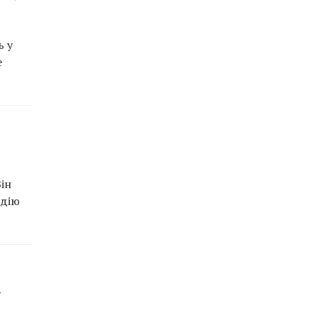
ь у
е
ін
идію
і