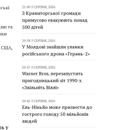
ські
21:00 5 СЕРПНЯ, 2026
З Краматорської громади
примусово евакуюють понад
їлю та
500 дітей
оки
20:58 5 СЕРПНЯ, 2026
У Молдові знайшли уламки
а США,
російського дрона «Герань-2»
20:47 5 СЕРПНЯ, 2026
Warner Bros. перезапустить
пригодницький хіт 1990-х
«Звільніть Віллі»
20:42 5 СЕРПНЯ, 2026
Ель-Ніньйо може призвести до
гострого голоду 50 мільйонів
людей
ь у