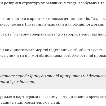
ли розкрити структуру управління, методи вербування та
імеччина вжили жорстких дипломатичних заходів. Так, пос
нського посла в Німеччині викликали для офіційної догани.
струють “нульову толерантність” до терористичної активно
ан використовував мережі підставних осіб, аби атакувати
чись уникнути прямої відповідальності. Але останні прова
дриває спроби Ірану діяти під прикриттям і демонст
 прем’єр-міністра.
 зусилля з партнерами по всьому світу дозволили врятуват
о удару на дипломатичному рівні.