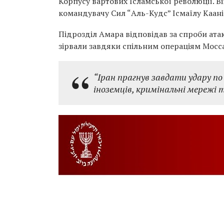
Корпусу вартових Ісламської революції. В
командувачу Сил “Аль-Кудс” Ісмаїлу Каані
Підрозділ Амара відповідав за спроби атак 
зірвали завдяки спільним операціям Мосса
“Іран прагнув завдати удару по 
іноземців, кримінальні мережі т