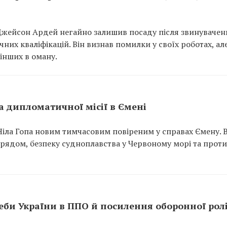
жейсон Ардей негайно залишив посаду після звинувачен
чних кваліфікацій. Він визнав помилки у своїх роботах, ал
інших в оману.
 дипломатичної місії в Ємені
ла Гопа новим тимчасовим повіреним у справах Ємену. В
урядом, безпеку судноплавства у Червоному морі та прот
еби України в ППО й посилення оборонної рол