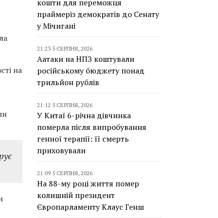
кошти для переможця
праймеріз демократів до Сенату
у Мічигані
ла
21:23 5 СЕРПНЯ, 2026
Аатаки на НПЗ коштували
сті на
російському бюджету понад
трильйон рублів
21:12 5 СЕРПНЯ, 2026
ли
У Китаї 6-річна дівчинка
померла після випробування
генної терапії: її смерть
приховували
рує
21:09 5 СЕРПНЯ, 2026
На 88-му році життя помер
колишній президент
и
Європарламенту Клаус Генш