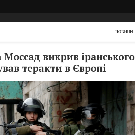
НОВИНИ
а Моссад викрив іранського
ував теракти в Європі