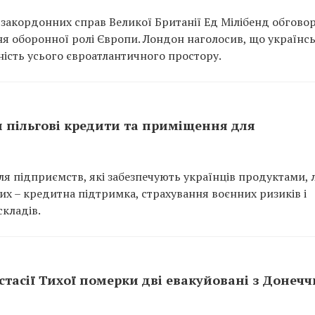
 закордонних справ Великої Британії Ед Мілібенд обгово
я оборонної ролі Європи. Лондон наголосив, що українс
ність усього євроатлантичного простору.
и пільгові кредити та приміщення для
я підприємств, які забезпечують українців продуктами, 
х – кредитна підтримка, страхування воєнних ризиків і
кладів.
астасії Тихої померки дві евакуйовані з Донеч