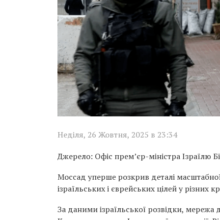
Неділя, 26 Жовтня, 2025 в 23:34
Джерело: Офіс прем’єр-міністра Ізраїлю Б
Моссад уперше розкрив деталі масштабної 
ізраїльських і єврейських цілей у різних кр
За даними ізраїльської розвідки, мережа