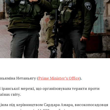
іньяміна Нетаньягу (
Prime Minister’s Office
).
іранської мережі, що організовувала теракти проти
аїнах світу.
 діяла під керівництвом Сардара Амара, високопосадовця