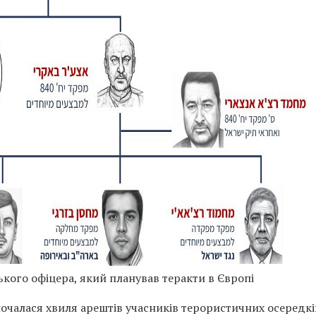
ького офіцера, який планував теракти в Європі
почалася хвиля арештів учасників терористичних осередкі