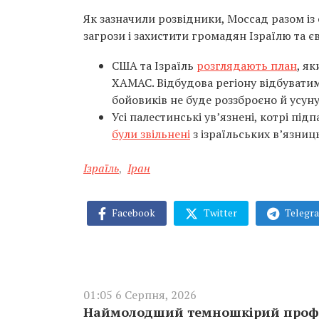
Як зазначили розвідники, Моссад разом і
загрози і захистити громадян Ізраїлю та єв
США та Ізраїль
розглядають план
, я
ХАМАС. Відбудова регіону відбуватим
бойовиків не буде роззброєно й усуну
Усі палестинські ув’язнені, котрі пі
були звільнені
з ізраїльських в’язниц
Ізраїль
,
Іран
Facebook
Twitter
Telegr
01:05 6 Серпня, 2026
Наймолодший темношкірий профес