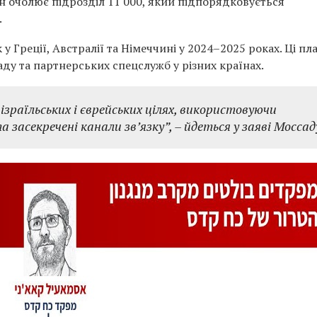
ін очолює підрозділ 11 000, який підпорядковується
.
у Греції, Австралії та Німеччині у 2024–2025 роках. Ці пл
ду та партнерських спецслужб у різних країнах.
ізраїльських і єврейських цілях, використовуючи
а засекречені канали зв’язку”,
– йдеться у заяві Моссад