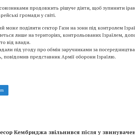
з союзниками продовжить рішуче діяти, щоб зупинити іран
рейські громади у світі.
кий може поділити сектор Гази на зони під контролем Ізра
еться лише на територіях, контрольованих Ізраїлем, доп
то від влади.
дпадали під угоду про обмін заручниками за посередництв
ь, повідомив представник Армії оборони Ізраїлю.
am
ор Кембриджа звільнився після у звинувачен