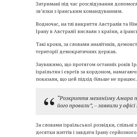
Затримані під час розслідування допомог
зв’язки з іранським командуванням.
Водночас, на тлі викриття Австралія та Н
Ірану в Австралії вислали з країни, а іра
Такі кроки, за словами аналітиків, демон
території демократичних держав.
Зауважимо, що протягом останніх років Ір
ізраїльтян і євреїв за кордоном, намагаю
показали, що цей підхід більше не працює.
“
Розкриття механізму Амара пі
його провали”,
– заявили у офісі
За словами ізраїльської розвідки, спільні
десятки життів і завдати Ірану серйозног