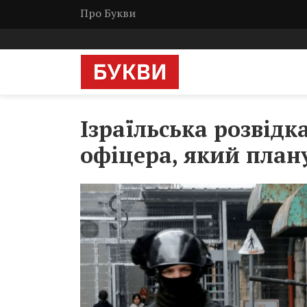
Про Букви
Ізраїльська розвідк
офіцера, який план