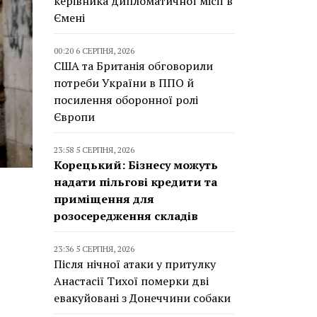
керівника дипломатичної місії в
Ємені
00:20 6 СЕРПНЯ, 2026
США та Британія обговорили
потреби України в ППО й
посилення оборонної ролі
Європи
23:58 5 СЕРПНЯ, 2026
Корецький: Бізнесу можуть
надати пільгові кредити та
приміщення для
розосередження складів
23:36 5 СЕРПНЯ, 2026
Після нічної атаки у притулку
Анастасії Тихої померки дві
евакуйовані з Донеччини собаки