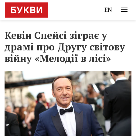
EN
Кевін Спейсі зіграє у
драмі про Другу світову
війну «Мелодії в лісі»