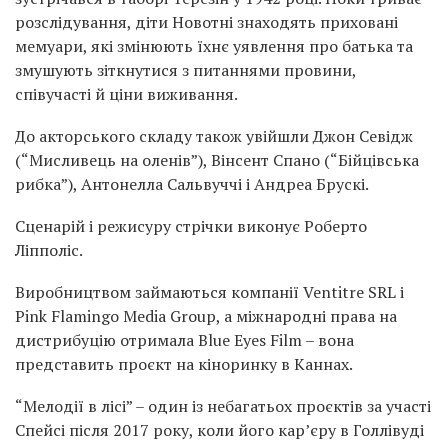
розслідування, діти Новотні знаходять приховані
мемуари, які змінюють їхнє уявлення про батька та
змушують зіткнутися з питаннями провини,
співучасті й ціни виживання.
До акторського складу також увійшли Джон Севідж
(“Мисливець на оленів”), Вінсент Спано (“Бійцівська
рибка”), Антонелла Сальвуччі і Андреа Брускі.
Сценарій і режисуру стрічки виконує Роберто
Ліпполіс.
Виробництвом займаються компанії Ventitre SRL і
Pink Flamingo Media Group, а міжнародні права на
дистрибуцію отримала Blue Eyes Film – вона
представить проєкт на кіноринку в Каннах.
“Мелодії в лісі” – один із небагатьох проєктів за участі
Спейсі після 2017 року, коли його кар’єру в Голлівуді