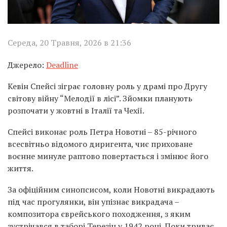
Середа, 20 Травня, 2026 в 21:36
Джерело:
Deadline
Кевін Спейсі зіграє головну роль у драмі про Другу
світову війну “Мелодії в лісі”. Зйомки планують
розпочати у жовтні в Італії та Чехії.
Спейсі виконає роль Петра Новотні – 85-річного
всесвітньо відомого диригента, чиє приховане
воєнне минуле раптово повертається і змінює його
життя.
За офіційним синопсисом, коли Новотні викрадають
під час прогулянки, він упізнає викрадача –
композитора єврейського походження, з яким
зустрічався в таборі Терезін у 1942 році. Поки триває