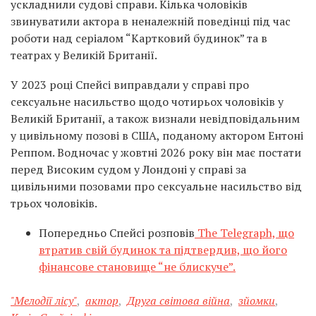
ускладнили судові справи. Кілька чоловіків
звинуватили актора в неналежній поведінці під час
роботи над серіалом “Картковий будинок” та в
театрах у Великій Британії.
У 2023 році Спейсі виправдали у справі про
сексуальне насильство щодо чотирьох чоловіків у
Великій Британії, а також визнали невідповідальним
у цивільному позові в США, поданому актором Ентоні
Реппом. Водночас у жовтні 2026 року він має постати
перед Високим судом у Лондоні у справі за
цивільними позовами про сексуальне насильство від
трьох чоловіків.
Попередньо Спейсі розповів
The Telegraph, що
втратив свій будинок та підтвердив, що його
фінансове становище “не блискуче”.
"Мелодії лісу"
,
актор
,
Друга світова війна
,
зйомки
,