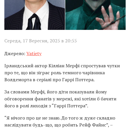
Середа, 17 Вересня, 2025 в 20:55
Джерело:
Vatiety
Ірландський актор Кілліан Мерфі спростував чутки
про те, що він зіграє роль темного чарівника
Волдеморта в серіалі про Гаррі Поттера.
За словами Мерфі, його діти показували йому
обговорення фанатів у мережі, які хотіли б бачити
його в ролі лиходія з “Гаррі Поттера”.
“Я нічого про це не знаю. До того ж дуже складно
наслідувати будь-що, що робить Рейф Файнс”, –