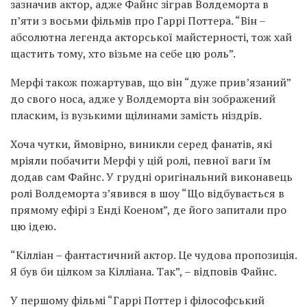
зазначив актор, адже Файнс зіграв Волдеморта в
п’яти з восьми фільмів про Гаррі Поттера. “Він –
абсолютна легенда акторської майстерності, тож хай
щастить тому, хто візьме на себе цю роль”.
Мерфі також пожартував, що він “дуже прив’язаний”
до свого носа, адже у Волдеморта він зображений
пласким, із вузькими щілинами замість ніздрів.
Хоча чутки, ймовірно, виникли серед фанатів, які
мріяли побачити Мерфі у цій ролі, певної ваги їм
додав сам Файнс. У грудні оригінальний виконавець
ролі Волдеморта з’явився в шоу “Що відбувається в
прямому ефірі з Енді Коеном”, де його запитали про
цю ідею.
“Кілліан – фантастичний актор. Це чудова пропозиція.
Я був би цілком за Кілліана. Так”, – відповів Файнс.
У першому фільмі “Гаррі Поттер і філософський