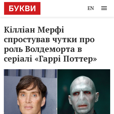
EN
Кілліан Мерфі
спростував чутки про
роль Волдеморта в
серіалі «Гаррі Поттер»