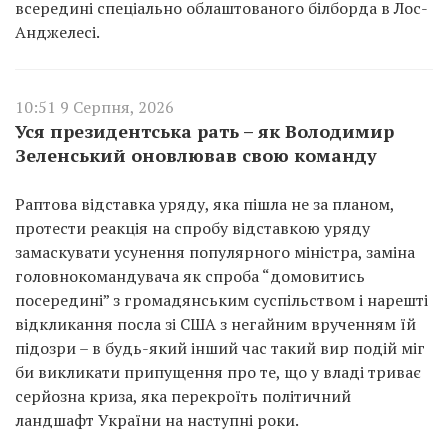
всередині спеціально облаштованого білборда в Лос-
Анджелесі.
10:51 9 Серпня, 2026
Уся президентська рать – як Володимир
Зеленський оновлював свою команду
Раптова відставка уряду, яка пішла не за планом,
протести реакція на спробу відставкою уряду
замаскувати усунення популярного міністра, заміна
головнокомандувача як спроба “домовитись
посередині” з громадянським суспільством і нарешті
відкликання посла зі США з негайним врученням їй
підозри – в будь-який інший час такий вир подій міг
би викликати припущення про те, що у владі триває
серйозна криза, яка перекроїть політичний
ландшафт України на наступні роки.