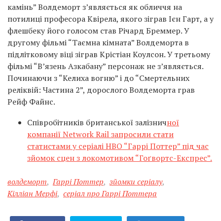
камінь” Волдеморт з’являється як обличчя на
потилиці професора Квірела, якого зіграв Ієн Гарт, а у
флешбеку його голосом став Річард Бреммер. У
другому фільмі “Таємна кімната” Волдеморта в
підлітковому віці зіграв Крістіан Коулсон. У третьому
фільмі “В’язень Азкабану” персонаж не з’являється.
Починаючи з “Келиха вогню” і до “Смертельних
реліквій: Частина 2”, дорослого Волдеморта грав
Рейф Файнс.
Співробітників британської залізнич
ної
компанії Network Rail запросили стати
статистами у серіалі НВО “Гаррі Поттер” під час
зйомок сцен з локомотивом “Гоґвортс-Експрес”.
волдеморт
,
Гаррі Поттер
,
зйомки серіалу
,
Кілліан Мерфі
,
серіал про Гаррі Поттера