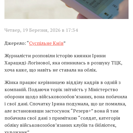
Четвер, 19 Березня, 2026 в 17:34
Джерело: “
Суспільне Київ
”
Журналісти розповіли історію киянки Ірини
Харациді-Логінової, яка опинилась в розшуку ТЦК,
хоча каже, що навіть не ставала на облік.
Жінка працює керівницею відділу кадрів в одній з
компаній. Подаючи торік звітність у Міністерство
оборони щодо військовозобов’язаних, вона побачила
і свої дані. Спочатку Ірина подумала, що це помилка,
але встановивши застосунок “Резерв+” вона й там
побачила свої дані з приміткою “солдат, категорія
обліку військовозобов’язаних клубів та бібліотек,
художник”.