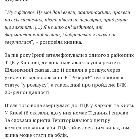
“
Ну я філолог. Це мої дані взяли, завантажили, провели
по всіх системах, ніхто нічого не перевіряв, придумали
що захотіли. (…) Я не маю ані медичної, ані
фармацевтичної освіти, і добровільно я нікуди не
зверталася
“, – розповіла киянка.
За пів року Ірині зателефонували з одного з районних
ТЦК у Харкові, де вона навчалася в університеті.
Дільничний сказав, що її подали в розшук через
ухилення від мобілізації. В “Резерв+” теж з’явився
статус “у розшуку”, а також дані про пройдене ВЛК
20-річної давності.
Після того вона звернулася до ТЦК у Харкові та Києві.
У Києві їй сказали, що у них немає її даних і справи.
За словами юриста Територіального центру
комплектування, аби ТЦК зайнялось цим випадком,
жінка може стати на облік.