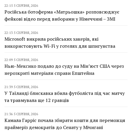
22:15 5 СЕРПНЯ, 2026
Російська ботоферма «Матрьошка» розповсюджує
фейкові відео перед виборами у Німеччині – ЗМІ
22:13 5 СЕРПНЯ, 2026
Microsoft викрила російських хакерів, які
використовують Wi-Fi у готелях для шпигунства
22:09 5 СЕРПНЯ, 2026
Нью-Мексико подало до суду на Мін’юст США через
нерозкриті матеріали справи Епштейна
21:39 5 СЕРПНЯ, 2026
У Таїланді блискавка вбила футболіста під час матчу
та травмувала ще 12 гравців
21:36 5 СЕРПНЯ, 2026
Камала Гарріс почала збирати кошти для переможця
праймеріз демократів до Сенату у Мічигані