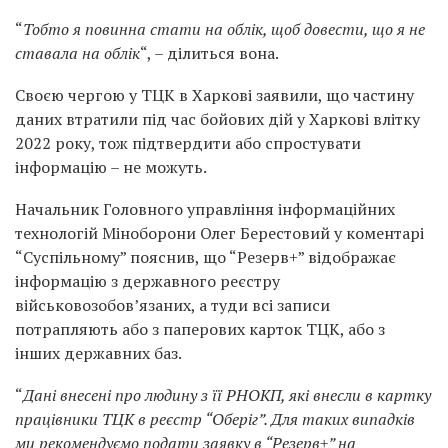
“
Тобто я повинна стати на облік, щоб довести, що я не
ставала на облік
“, – ділиться вона.
Своєю чергою у ТЦК в Харкові заявили, що частину
даних втратили під час бойових дій у Харкові влітку
2022 року, тож підтвердити або спростувати
інформацію – не можуть.
Начальник Головного управління інформаційних
технологій Міноборони Олег Берестовий у коментарі
“Суспільному” пояснив, що “Резерв+” відображає
інформацію з державного реєстру
військовозобов’язаних, а туди всі записи
потрапляють або з паперових карток ТЦК, або з
інших державних баз.
“
Дані внесені про людину з її РНОКП, які внесли в картку
працівники ТЦК в реєстр “Оберіг”. Для таких випадків
ми рекомендуємо подати заявку в “Резерв+” на